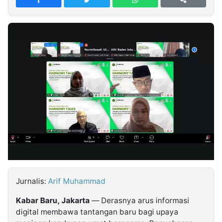
MULTIMEDIA
INDONESIA
Partner
Insight
Suara
Lens
Daily
Jalan
Idealita
Kita
Dinamikapost.com
Radar
Seedbacklink
NTB
Time
IDN
Jogja
Rakyat
News
Notice
Baru
Follow
Kabarbaru
Jurnalis:
Arif Muhammad
Kabar Baru, Jakarta
— Derasnya arus informasi
digital membawa tantangan baru bagi upaya