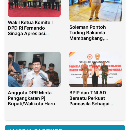
Wakil Ketua Komite I
Soleman Pontoh
DPD RI Fernando
Tuding Bakamla
Sinaga Apresiasi
Membangkang,
Gubernur Banten
Direktur MSC Angkat
Pendukung Dalam
Bicara
Penguatan Bikameral
Anggota DPR Minta
BPIP dan TNI AD
Pengangkatan Pj
Bersatu Perkuat
Bupati/Walikota Harus
Pancasila Sebagai
Terbuka dan
Pemersatu Bangsa
Transparan