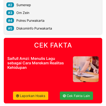
Sumenep
Om Zein
Polres Purwakarta
Diskominfo Purwakarta
CEK FAKTA
Saifull Amzi: Menulis Lagu
sebagai Cara Merekam Realitas
Kehidupan
Laporkan Hoaks
Cek Fakta Lain