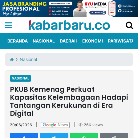
BERANDA
NASIONAL
DAERAH
EKONOMI
PARIWISATA
Informasi
KabarbaruTV
Kirim
Tentang
Nasional
Iklan
Berita
Kami
NASIONAL
Berita
PKUB Kemenag Perkuat
Nasional
International
Olahraga
Entertainment
Daerah
Pariwisata
Kuliner
Kolom
Kapasitas Kelembagaan Hadapi
Tantangan Kerukunan di Era
Digital
Network
20/06/2026
|
|
26K
views
PT
TREETAN