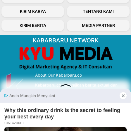
KIRIM KARYA
TENTANG KAMI
KIRIM BERITA
MEDIA PARTNER
KABARBARU NETWORK
About Our Kabarbaru.co
Kabarbaru.co menyajikan berita aktual dan
inspiratif dari sudut pandang berbaik sangka
serta terverifikasi dari sumber yang tepat.
Follow Kabarbaru