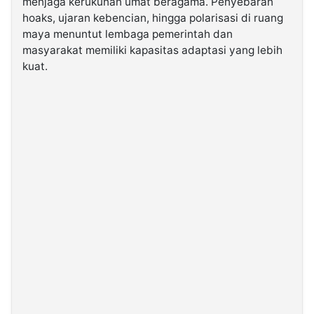
menjaga kerukunan umat beragama. Penyebaran
hoaks, ujaran kebencian, hingga polarisasi di ruang
maya menuntut lembaga pemerintah dan
©
Kabarbaru.co
masyarakat memiliki kapasitas adaptasi yang lebih
-
2026
kuat.
PT.
Kabarbaru
Media
Holding