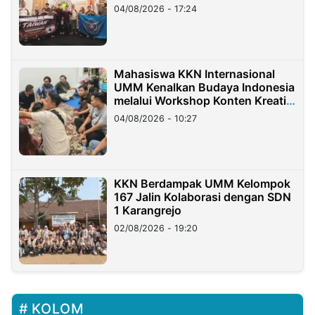
Migran Indonesia di Taiwan
04/08/2026 - 17:24
Mahasiswa KKN Internasional
UMM Kenalkan Budaya Indonesia
melalui Workshop Konten Kreatif
di Taiwan
04/08/2026 - 10:27
KKN Berdampak UMM Kelompok
167 Jalin Kolaborasi dengan SDN
1 Karangrejo
02/08/2026 - 19:20
KOLOM