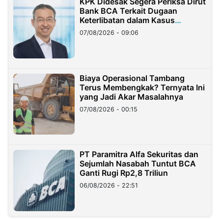
KPK Didesak Segera Periksa Dirut
Bank BCA Terkait Dugaan
Keterlibatan dalam Kasus
Hilangnya Dana Nasabah Rp2,58
07/08/2026 - 09:06
Miliar
Biaya Operasional Tambang
Terus Membengkak? Ternyata Ini
yang Jadi Akar Masalahnya
07/08/2026 - 00:15
PT Paramitra Alfa Sekuritas dan
Sejumlah Nasabah Tuntut BCA
Ganti Rugi Rp2,8 Triliun
06/08/2026 - 22:51