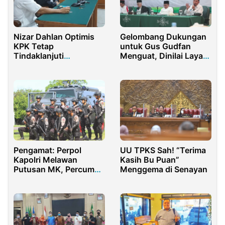
Nizar Dahlan Optimis
Gelombang Dukungan
KPK Tetap
untuk Gus Gudfan
Tindaklanjuti
Menguat, Dinilai Layak
Laporannya Soal
Pimpin PBNU
Suharso Monoarfa
Pengamat: Perpol
UU TPKS Sah! “Terima
Kapolri Melawan
Kasih Bu Puan”
Putusan MK, Percuma
Menggema di Senayan
Reformasi Kepolisian