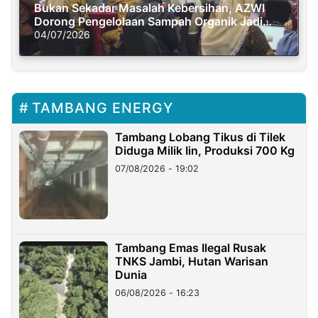
Bukan Sekadar Masalah Kebersihan, AZWI
Dorong Pengelolaan Sampah Organik Jadi
Solusi Krisis Iklim
04/07/2026
TAMBANG ENERGY
Tambang Lobang Tikus di Tilek
Diduga Milik Iin, Produksi 700 Kg
07/08/2026 - 19:02
Tambang Emas Ilegal Rusak
TNKS Jambi, Hutan Warisan
Dunia
06/08/2026 - 16:23