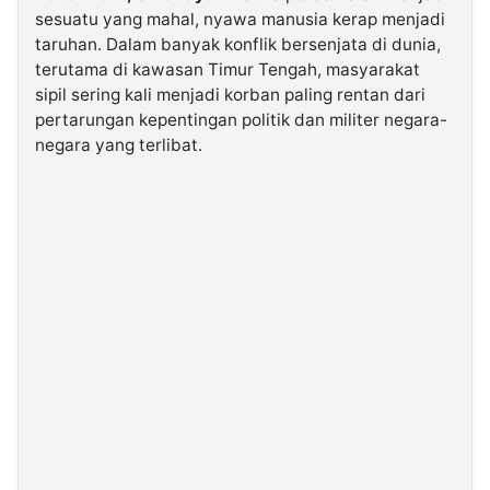
sesuatu yang mahal, nyawa manusia kerap menjadi
taruhan. Dalam banyak konflik bersenjata di dunia,
©
terutama di kawasan Timur Tengah, masyarakat
Kabarbaru.co
-
sipil sering kali menjadi korban paling rentan dari
2026
pertarungan kepentingan politik dan militer negara-
negara yang terlibat.
PT.
Kabarbaru
Media
Holding