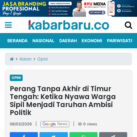
BERANDA
NASIONAL
DAERAH
EKONOMI
PARIWISATA
Informasi
KabarbaruTV
Kirim
Tentang
Kolom
Opini
Iklan
Berita
Kami
OPINI
Berita
Perang Tanpa Akhir di Timur
Nasional
International
Olahraga
Entertainment
Daerah
Pariwisata
Kuliner
Kolom
Tengah: Ketika Nyawa Warga
Sipil Menjadi Taruhan Ambisi
Politik
Network
06/03/2026
|
|
9
views
PT
TREETAN