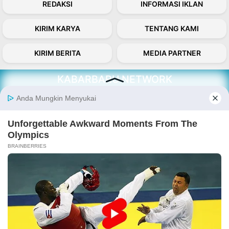
REDAKSI
INFORMASI IKLAN
KIRIM KARYA
TENTANG KAMI
KIRIM BERITA
MEDIA PARTNER
KABARBARU NETWORK
About Our Kabarbaru.co
Kabarbaru.co menyajikan berita aktual dan
inspiratif dari sudut pandang berbaik sangka
serta terverifikasi dari sumber yang tepat.
Follow Kabarbaru