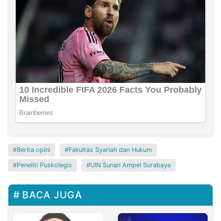
Berita opini
Fakultas Syariah dan Hukum
Peneliti Puskolegis
UIN Sunan Ampel Surabaya
BACA JUGA