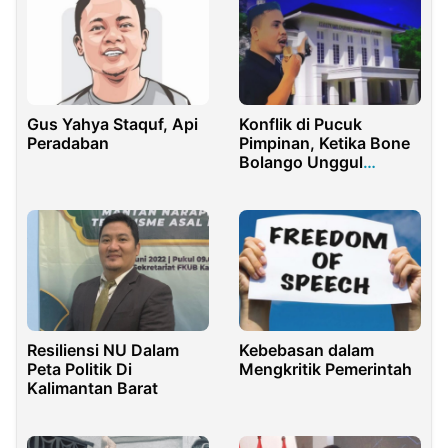
Gus Yahya Staquf, Api
Konflik di Pucuk
Peradaban
Pimpinan, Ketika Bone
Bolango Unggul
Terganjal Perebutan
Jatah Proyek
Resiliensi NU Dalam
Kebebasan dalam
Peta Politik Di
Mengkritik Pemerintah
Kalimantan Barat