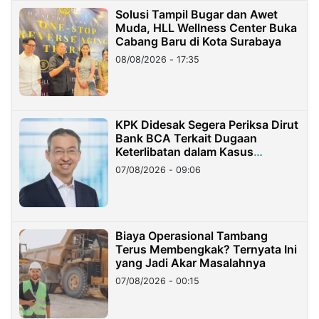
Solusi Tampil Bugar dan Awet
Muda, HLL Wellness Center Buka
Cabang Baru di Kota Surabaya
08/08/2026 - 17:35
KPK Didesak Segera Periksa Dirut
Bank BCA Terkait Dugaan
Keterlibatan dalam Kasus
Hilangnya Dana Nasabah Rp2,58
07/08/2026 - 09:06
Miliar
Biaya Operasional Tambang
Terus Membengkak? Ternyata Ini
yang Jadi Akar Masalahnya
07/08/2026 - 00:15