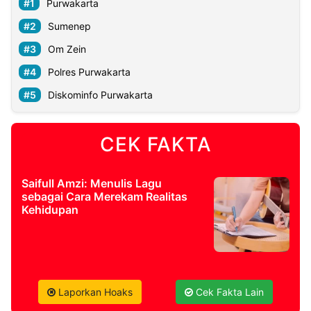
Purwakarta
Sumenep
Om Zein
Polres Purwakarta
Diskominfo Purwakarta
CEK FAKTA
Saifull Amzi: Menulis Lagu
sebagai Cara Merekam Realitas
Kehidupan
Laporkan Hoaks
Cek Fakta Lain