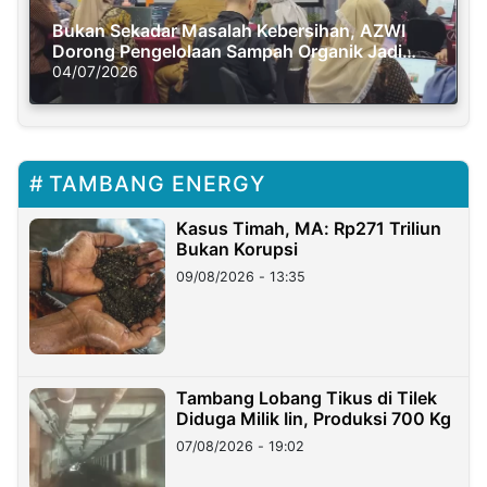
Bukan Sekadar Masalah Kebersihan, AZWI
Dorong Pengelolaan Sampah Organik Jadi
Solusi Krisis Iklim
04/07/2026
TAMBANG ENERGY
Kasus Timah, MA: Rp271 Triliun
Bukan Korupsi
09/08/2026 - 13:35
Tambang Lobang Tikus di Tilek
Diduga Milik Iin, Produksi 700 Kg
07/08/2026 - 19:02