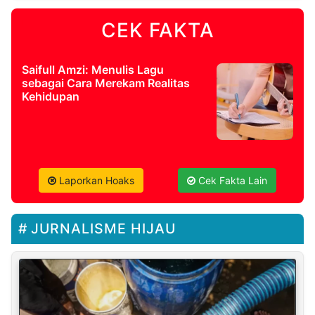
CEK FAKTA
Saifull Amzi: Menulis Lagu
sebagai Cara Merekam Realitas
Kehidupan
Laporkan Hoaks
Cek Fakta Lain
JURNALISME HIJAU