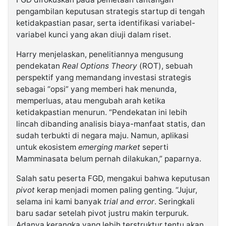
pengambilan keputusan strategis startup di tengah
ketidakpastian pasar, serta identifikasi variabel-
variabel kunci yang akan diuji dalam riset.
Harry menjelaskan, penelitiannya mengusung
pendekatan
Real Options Theory
(ROT), sebuah
perspektif yang memandang investasi strategis
sebagai “opsi” yang memberi hak menunda,
memperluas, atau mengubah arah ketika
ketidakpastian menurun. “Pendekatan ini lebih
lincah dibanding analisis biaya-manfaat statis, dan
sudah terbukti di negara maju. Namun, aplikasi
untuk ekosistem
emerging market
seperti
Mamminasata belum pernah dilakukan,” paparnya.
Salah satu peserta FGD, mengakui bahwa keputusan
pivot
kerap menjadi momen paling genting. “Jujur,
selama ini kami banyak
trial and error
. Seringkali
baru sadar setelah pivot justru makin terpuruk.
Adanya kerangka yang lebih terstruktur tentu akan