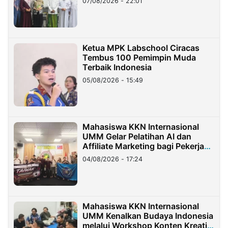
07/08/2026 - 22:01
Ketua MPK Labschool Ciracas
Tembus 100 Pemimpin Muda
Terbaik Indonesia
05/08/2026 - 15:49
Mahasiswa KKN Internasional
UMM Gelar Pelatihan AI dan
Affiliate Marketing bagi Pekerja
Migran Indonesia di Taiwan
04/08/2026 - 17:24
Mahasiswa KKN Internasional
UMM Kenalkan Budaya Indonesia
melalui Workshop Konten Kreatif