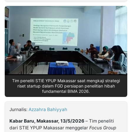
MULTIMEDIA
INDONESIA
Partner
Insight
Suara
Lens
Daily
Jalan
Idealita
Kita
Dinamikapost.com
Radar
Seedbacklink
NTB
Time
IDN
Jogja
Rakyat
News
Notice
Baru
Follow
Kabarbaru
Tim peneliti STIE YPUP Makassar saat mengkaji strategi
riset startup dalam FGD persiapan penelitian hibah
fundamental BIMA 2026.
Jurnalis:
Azzahra Bahiyyah
Kabar Baru, Makassar, 13/5/2026
– Tim peneliti
dari STIE YPUP Makassar menggelar
Focus Group