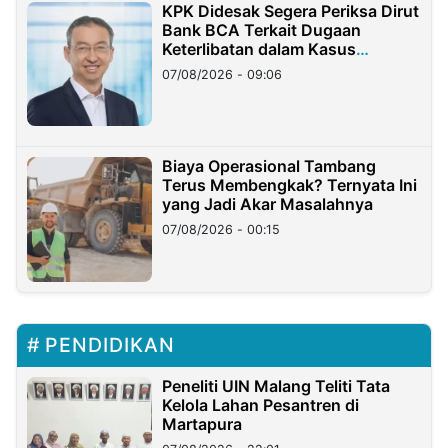
KPK Didesak Segera Periksa Dirut
Bank BCA Terkait Dugaan
Keterlibatan dalam Kasus
Hilangnya Dana Nasabah Rp2,58
07/08/2026 - 09:06
Miliar
Biaya Operasional Tambang
Terus Membengkak? Ternyata Ini
yang Jadi Akar Masalahnya
07/08/2026 - 00:15
PENDIDIKAN
Peneliti UIN Malang Teliti Tata
Kelola Lahan Pesantren di
Martapura