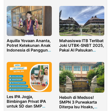
Aquilla Yovaan Ananta,
Mahasiswa ITB Terlibat
Potret Ketekunan Anak
Joki UTBK-SNBT 2025,
Indonesia di Panggung
Pakai AI Palsukan
Olimpiade Matematika
Empat Kartu Ujian
Internasional
Les IPA Jogja,
Heboh di Medsos!
Bimbingan Privat IPA
SMPN 3 Purwakarta
untuk SD dan SMP
Diterpa Isu Hoaks,
dengan Pendekatan