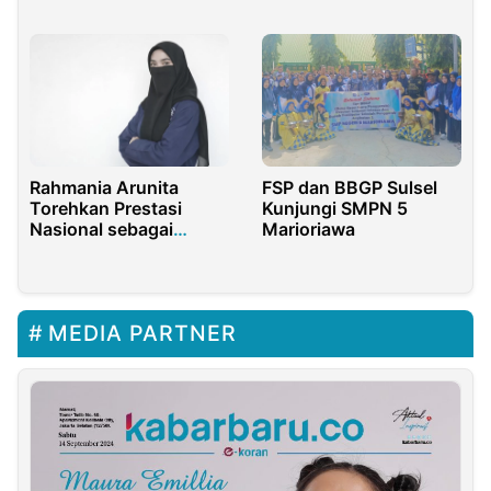
Kepala Sekolah Angkat
Personal dan Efektif
Bicara
FSP dan BBGP Sulsel
Rahmania Arunita
Kunjungi SMPN 5
Torehkan Prestasi
Marioriawa
Nasional sebagai
Mahasiswa Berprestasi
Utama Universitas
SiberMu
MEDIA PARTNER