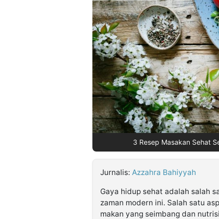
©
Kabarbaru.co
-
2026
PT.
Kabarbaru
Media
Holding
3 Resep Masakan Sehat Seh
Jurnalis:
Azzahra Bahiyyah
Gaya hidup sehat adalah salah sa
zaman modern ini. Salah satu asp
makan yang seimbang dan nutrisi 