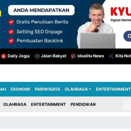
Daily Jogja
Jalan Rakyat
Idealita News
Kita No
RAH
EKONOMI
PARIWISATA
OLAHRAGA
ENTERTAINMENT
OLAHRAGA
ENTERTAINMENT
PENDIDIKAN