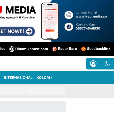
tice
Radar Baru
Seedbacklink
Dinamikapost.com
INTERNASIONAL
KOLOM