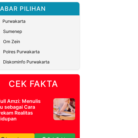
ABAR PILIHAN
Purwakarta
Sumenep
Om Zein
Polres Purwakarta
Diskominfo Purwakarta
CEK FAKTA
full Amzi: Menulis
u sebagai Cara
ekam Realitas
idupan