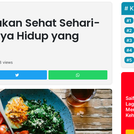
K
kan Sehat Sehari-
aya Hidup yang
8
views
Sai
Lag
Mer
Keh