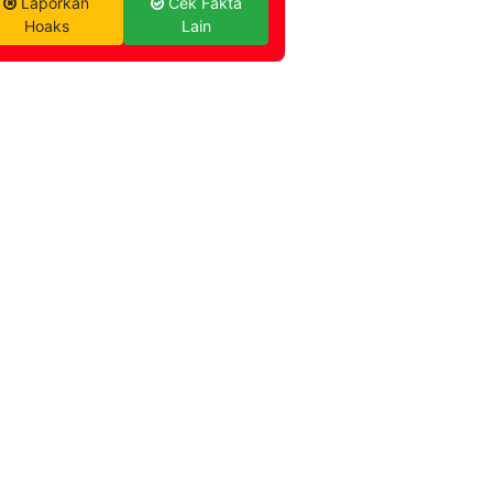
Laporkan
Cek Fakta
Hoaks
Lain