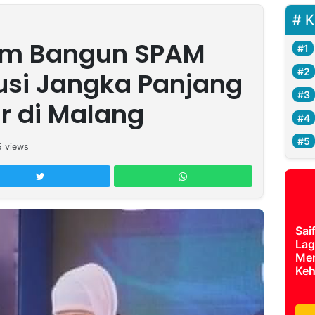
K
im Bangun SPAM
lusi Jangka Panjang
ir di Malang
5
views
Sai
Lag
Mer
Keh