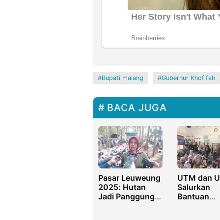
Bupati malang
Gubernur Khofifah
BACA JUGA
Pasar Leuweung
UTM dan U
2025: Hutan
Salurkan
Jadi Panggung
Bantuan
Edukasi dan
Seragam d
Inovasi
Perlengkap