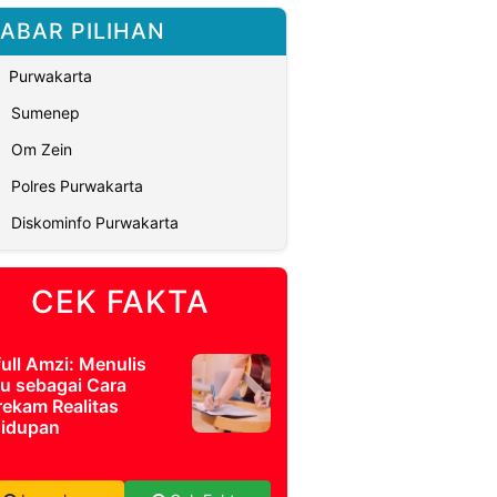
ABAR PILIHAN
Purwakarta
Sumenep
Om Zein
Polres Purwakarta
Diskominfo Purwakarta
CEK FAKTA
full Amzi: Menulis
u sebagai Cara
ekam Realitas
idupan