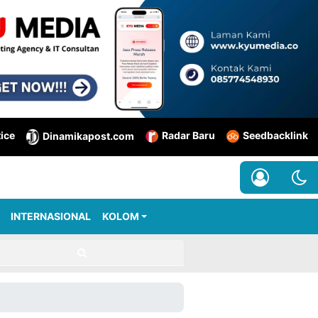
tice
Radar Baru
Seedbacklink
Dinamikapost.com
INTERNASIONAL
KOLOM