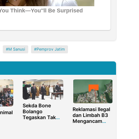
M Sanusi
Pemprov Jatim
Sekda Bone
Reklamasi Ilegal
Bolango
nimal
dan Limbah B3
Tegaskan Tak
Mengancam
Ada Intervensi
Pesisir Kalianak,
dalam Seleksi
an
Warga
JPT
an
Pertanyakan