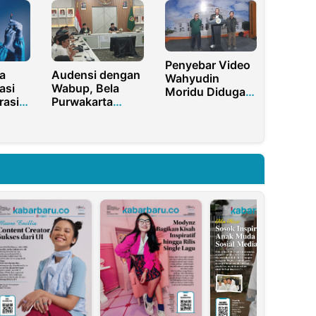
 Aceh
Fungsi DLH
Jatim
Penyebar Video
a
Audensi dengan
Wahyudin
asi
Wabup, Bela
Moridu Diduga
rasi
Purwakarta
Teman
es
Usulkan Dana
Perempuan yang
 yang
Darurat untuk
Ingin Dinikahi
Krisis Sosial dan
UMKM