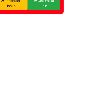
Laporkan
Cek Fakta
Hoaks
Lain