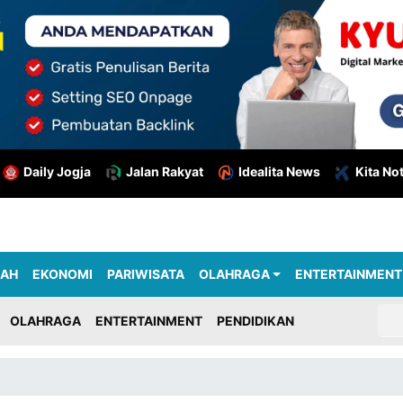
Daily Jogja
Jalan Rakyat
Idealita News
Kita No
RAH
EKONOMI
PARIWISATA
OLAHRAGA
ENTERTAINMENT
OLAHRAGA
ENTERTAINMENT
PENDIDIKAN