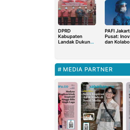
Sekolah di
DPRD
PAFI Jakart
Kabupaten
Pusat: Inov
Landak Dukung
dan Kolabo
Program
untuk Aks
Rancangan
Kesehatan
Rencana
Merata
Pembangunan
MEDIA PARTNER
Daerah
Kabupaten