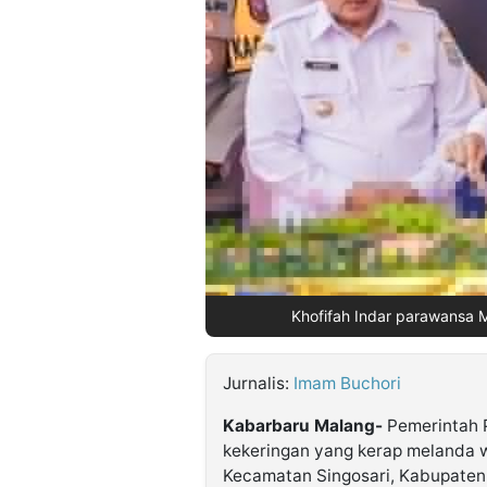
©
Kabarbaru.co
-
2026
PT.
Kabarbaru
Media
Holding
Khofifah Indar parawansa 
Jurnalis:
Imam Buchori
Kabarbaru Malang-
Pemerintah 
kekeringan yang kerap melanda 
Kecamatan Singosari, Kabupate