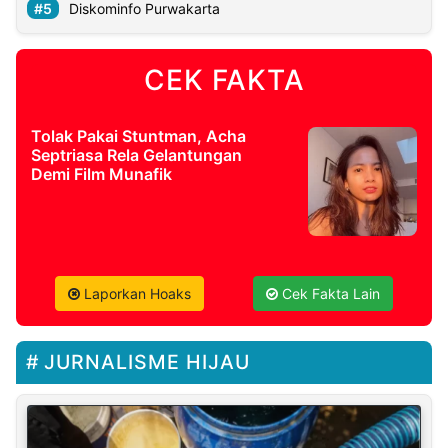
Diskominfo Purwakarta
CEK FAKTA
Tolak Pakai Stuntman, Acha
Septriasa Rela Gelantungan
Demi Film Munafik
Laporkan Hoaks
Cek Fakta Lain
JURNALISME HIJAU