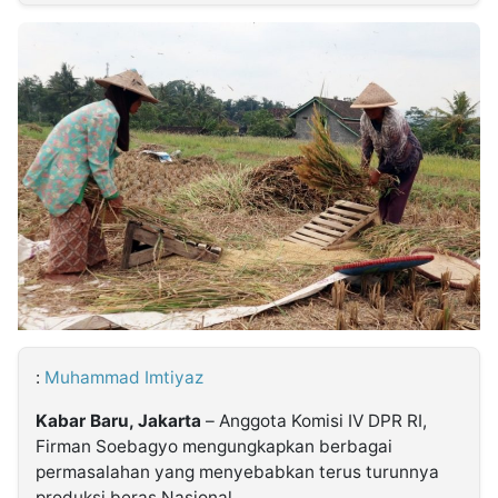
MULTIMEDIA
INDONESIA
Partner
Insight
Suara
Lens
Daily
Jalan
Idealita
Kita
Dinamikapost.com
Radar
Seedbacklink
NTB
Time
IDN
Jogja
Rakyat
News
Notice
Baru
Follow
Kabarbaru
:
Muhammad Imtiyaz
Kabar Baru, Jakarta
– Anggota Komisi IV DPR RI,
Firman Soebagyo mengungkapkan berbagai
permasalahan yang menyebabkan terus turunnya
produksi beras Nasional.