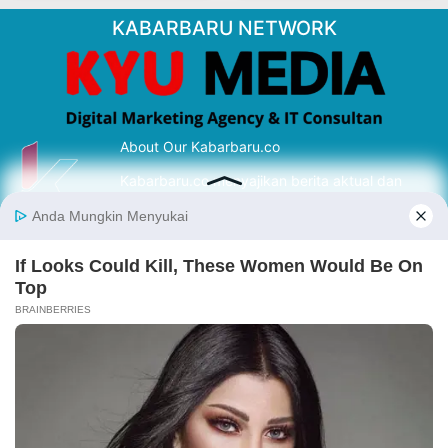
KABARBARU NETWORK
About Our Kabarbaru.co
Kabarbaru.co menyajikan berita aktual dan
inspiratif dari sudut pandang berbaik sangka
serta terverifikasi dari sumber yang tepat.
Follow Kabarbaru
Kabarbaru.co