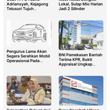
Adriansyah, Kejagung
Lokal, Sulap Mio Harian
Telusuri Tujuh
Jadi 2 Silinder
Korporasi Pengguna
Jasa Don Ritto
Pengurus Lama Akan
BNI Pamekasan Bantah
Segera Serahkan Mobil
Terima KPR, Bukti
Operasional Pada
Appraisal Ungkap
Pengurus Baru Askab
Fakta Berbeda
Banyuwangi