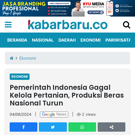
BERANDA
NASIONAL
DAERAH
EKONOMI
PARIWISATA
Informasi
KabarbaruTV
Kirim
Tentang
Ekonomi
Iklan
Berita
Kami
EKONOMI
Berita
Pemerintah Indonesia Gagal
Nasional
International
Olahraga
Entertainment
Daerah
Pariwisata
Kuliner
Kolom
Kelola Pertanian, Produksi Beras
Nasional Turun
Network
04/06/2024
|
|
2
views
PT
TREETAN