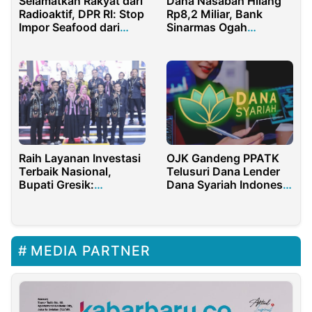
Selamatkan Rakyat dari
Dana Nasabah Hilang
Radioaktif, DPR RI: Stop
Rp8,2 Miliar, Bank
Impor Seafood dari
Sinarmas Ogah
Jepang
Tanggung Jawab
Raih Layanan Investasi
OJK Gandeng PPATK
Terbaik Nasional,
Telusuri Dana Lender
Bupati Gresik:
Dana Syariah Indonesia
Persembahan
yang Belum Kembali
Masyarakat Gresik
MEDIA PARTNER