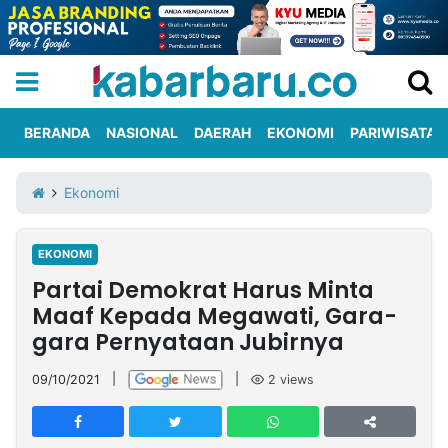
BERANDA
NASIONAL
DAERAH
EKONOMI
PARIWISATA
Informasi
KabarbaruTV
Kirim
Tentang
Ekonomi
Iklan
Berita
Kami
EKONOMI
Berita
Partai Demokrat Harus Minta
Nasional
International
Olahraga
Entertainment
Daerah
Pariwisata
Kuliner
Kolom
Maaf Kepada Megawati, Gara-
gara Pernyataan Jubirnya
Network
09/10/2021
|
|
2
views
PT
TREETAN