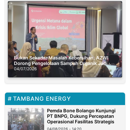
Bukan Sekadar Masalah Kebersihan, AZWI
Dorong Pengelolaan Sampah Organik Jadi
Solusi Krisis Iklim
04/07/2026
TAMBANG ENERGY
Pemda Bone Bolango Kunjungi
PT BNPG, Dukung Percepatan
Operasional Fasilitas Strategis
04/08/2026 - 14:20