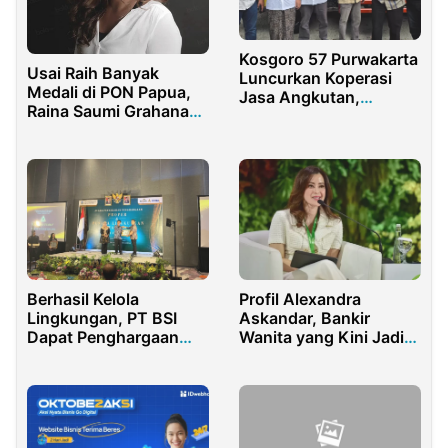
Kosgoro 57 Purwakarta
Usai Raih Banyak
Luncurkan Koperasi
Medali di PON Papua,
Jasa Angkutan,
Raina Saumi Grahana
Perkuat Ekonomi
Umumkan Pensiun
Anggota
Berhasil Kelola
Profil Alexandra
Lingkungan, PT BSI
Askandar, Bankir
Dapat Penghargaan
Wanita yang Kini Jadi
PLTU DLH Jatim
Wadirut Bank BNI