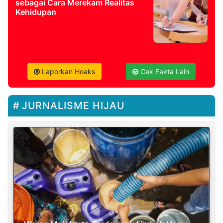
sebagai Cara Merekam Realitas
Kehidupan
Laporkan Hoaks
Cek Fakta Lain
JURNALISME HIJAU