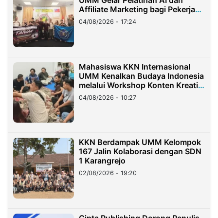
Affiliate Marketing bagi Pekerja
Migran Indonesia di Taiwan
04/08/2026 - 17:24
Mahasiswa KKN Internasional
UMM Kenalkan Budaya Indonesia
melalui Workshop Konten Kreatif
di Taiwan
04/08/2026 - 10:27
KKN Berdampak UMM Kelompok
167 Jalin Kolaborasi dengan SDN
1 Karangrejo
02/08/2026 - 19:20
Cipta Publishing Dorong Penulis