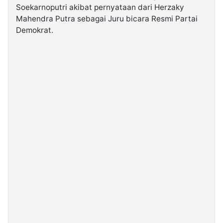
Soekarnoputri akibat pernyataan dari Herzaky
Mahendra Putra sebagai Juru bicara Resmi Partai
©
Demokrat.
Kabarbaru.co
-
2026
PT.
Kabarbaru
Media
Holding