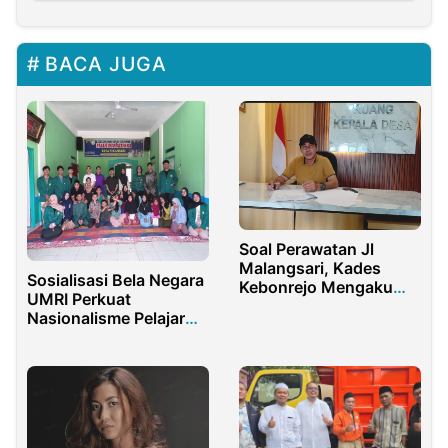
BACA JUGA
Soal Perawatan Jl
Malangsari, Kades
Sosialisasi Bela Negara
Kebonrejo Mengaku
UMRI Perkuat
Sudah Dua Kali Tegur
Nasionalisme Pelajar
PT EDBS
Era Digital