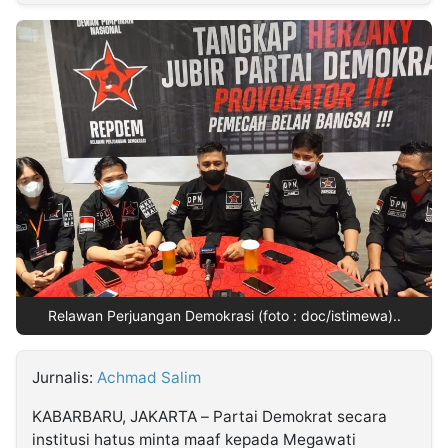
MULTIMEDIA
INDONESIA
Partner
Insight
Suara
Lens
Daily
Jalan
Idealita
Kita
Dinamikapost.com
Radar
Seedbacklink
NTB
Time
IDN
Jogja
Rakyat
News
Notice
Baru
Follow
Kabarbaru
Relawan Perjuangan Demokrasi (foto : doc/istimewa)..
Jurnalis:
Achmad Salim
KABARBARU, JAKARTA – Partai Demokrat secara
institusi hatus minta maaf kepada Megawati