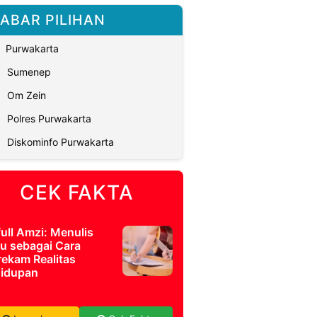
ABAR PILIHAN
Purwakarta
Sumenep
Om Zein
Polres Purwakarta
Diskominfo Purwakarta
CEK FAKTA
full Amzi: Menulis
u sebagai Cara
ekam Realitas
idupan