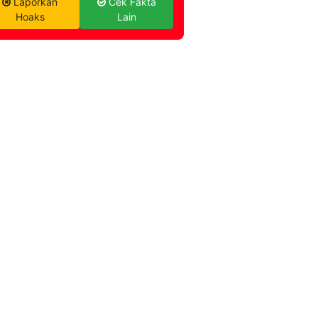
Laporkan
Cek Fakta
Hoaks
Lain