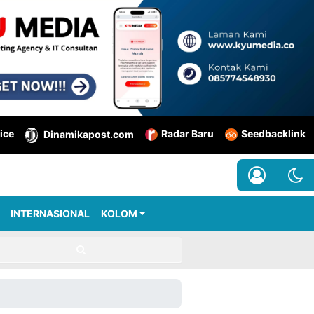
ice
Radar Baru
Seedbacklink
Dinamikapost.com
INTERNASIONAL
KOLOM