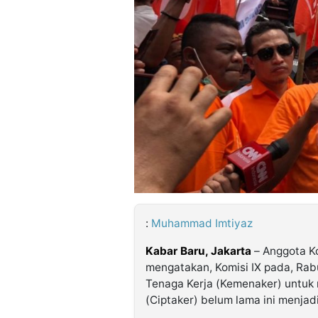
©
Kabarbaru.co
-
2026
PT.
Kabarbaru
Media
Holding
:
Muhammad Imtiyaz
Kabar Baru, Jakarta
– Anggota Ko
mengatakan, Komisi IX pada, Rab
Tenaga Kerja (Kemenaker) untuk
(Ciptaker) belum lama ini menjad