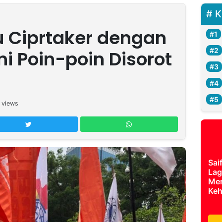
K
 Ciprtaker dengan
i Poin-poin Disorot
views
Sai
Lag
Mer
Keh