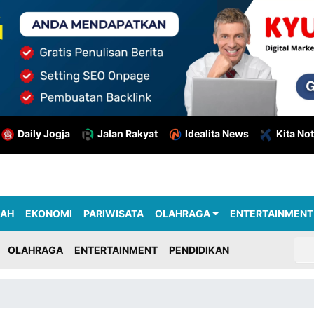
Daily Jogja
Jalan Rakyat
Idealita News
Kita Not
RAH
EKONOMI
PARIWISATA
OLAHRAGA
ENTERTAINMENT
OLAHRAGA
ENTERTAINMENT
PENDIDIKAN