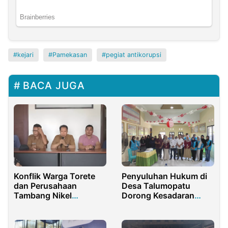
kejari
Pamekasan
pegiat antikorupsi
BACA JUGA
Konflik Warga Torete
Penyuluhan Hukum di
dan Perusahaan
Desa Talumopatu
Tambang Nikel
Dorong Kesadaran
Dipastikan Fakta,
Masyarakat
Bukan Hoaks