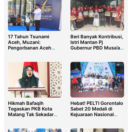
17 Tahun Tsunami
Beri Banyak Kontribusi,
Aceh, Muzani:
Istri Mantan Pj
Pengorbanan Aceh
Gubernur PBD Musa’ad
Untuk Bangsanya Tak
Terima Parcel 65
Pernah Henti
Produk Unggulan dari
Asosiasi Nusantara
UMKM Kabsor
Hikmah Bafaqih
Hebat! PELTI Gorontalo
Tegaskan PKB Kota
Sabet 20 Medali di
Malang Tak Sekadar
Kejuaraan Nasional
Jadi Pendukung
Junior, Berikut
Pemerintah
Daftarnya