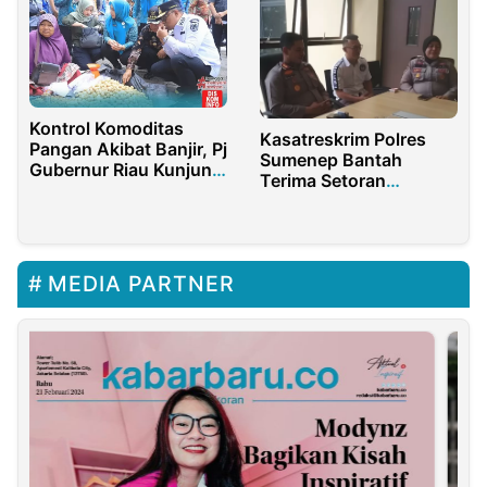
Kontrol Komoditas
Kasatreskrim Polres
Pangan Akibat Banjir, Pj
Sumenep Bantah
Gubernur Riau Kunjungi
Terima Setoran
Rohul
Pengamanan Mafia
BBM
MEDIA PARTNER