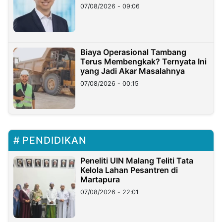
Hilangnya Dana Nasabah Rp2,58
07/08/2026 - 09:06
Miliar
Biaya Operasional Tambang
Terus Membengkak? Ternyata Ini
yang Jadi Akar Masalahnya
07/08/2026 - 00:15
PENDIDIKAN
Peneliti UIN Malang Teliti Tata
Kelola Lahan Pesantren di
Martapura
07/08/2026 - 22:01