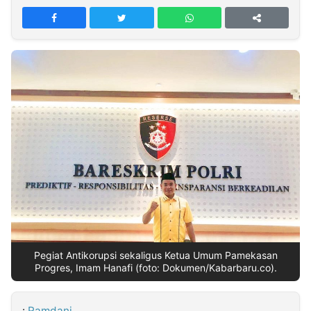
MULTIMEDIA
INDONESIA
Partner
Insight
Suara
Lens
Daily
Jalan
Idealita
Kita
Dinamikapost.com
Radar
Seedbacklink
NTB
Time
IDN
Jogja
Rakyat
News
Notice
Baru
Follow
Kabarbaru
Pegiat Antikorupsi sekaligus Ketua Umum Pamekasan
Progres, Imam Hanafi (foto: Dokumen/Kabarbaru.co).
:
Ramdani