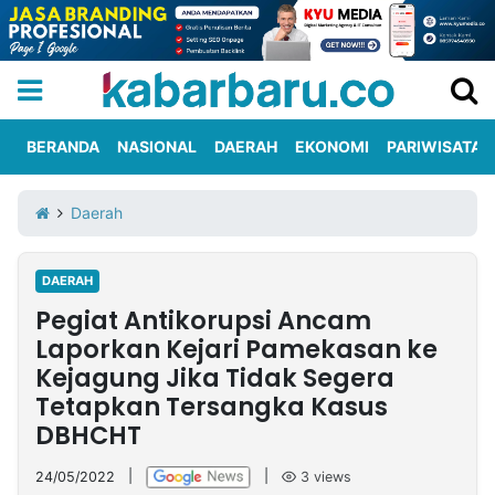
BERANDA
NASIONAL
DAERAH
EKONOMI
PARIWISATA
Informasi
KabarbaruTV
Kirim
Tentang
Daerah
Iklan
Berita
Kami
DAERAH
Berita
Pegiat Antikorupsi Ancam
Nasional
International
Olahraga
Entertainment
Daerah
Pariwisata
Kuliner
Kolom
Laporkan Kejari Pamekasan ke
Kejagung Jika Tidak Segera
Tetapkan Tersangka Kasus
Network
DBHCHT
PT
TREETAN
24/05/2022
|
|
3
views