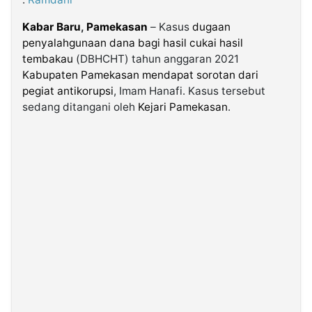
Kabar Baru
,
Pamekasan
– Kasus
dugaan
©
penyalahgunaan dana bagi hasil cukai hasil
Kabarbaru.co
-
tembakau
(DBHCHT) tahun anggaran 2021
2026
Kabupaten Pamekasan mendapat sorotan dari
pegiat antikorupsi
, Imam Hanafi. Kasus tersebut
PT.
sedang ditangani oleh
Kejari Pamekasan
.
Kabarbaru
Media
Holding