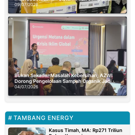
Semasa Piknik
09/07/2026
Bukan Sekadar Masalah Kebersihan, AZWI
Dorong Pengelolaan Sampah Organik Jadi
Solusi Krisis Iklim
04/07/2026
TAMBANG ENERGY
Kasus Timah, MA: Rp271 Triliun