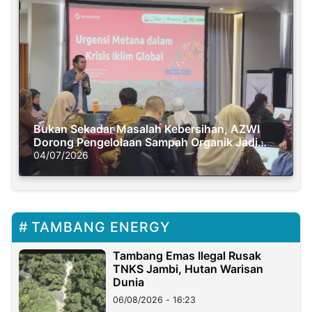
Bukan Sekadar Masalah Kebersihan, AZWI
Dorong Pengelolaan Sampah Organik Jadi
Solusi Krisis Iklim
04/07/2026
TAMBANG ENERGY
Tambang Emas Ilegal Rusak
TNKS Jambi, Hutan Warisan
Dunia
06/08/2026 - 16:23