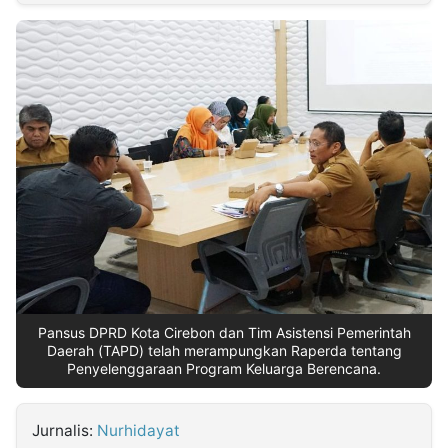
MULTIMEDIA
INDONESIA
Partner
Insight
Suara
Lens
Daily
Jalan
Idealita
Kita
Dinamikapost.com
Radar
Seedbacklink
NTB
Time
IDN
Jogja
Rakyat
News
Notice
Baru
Follow
Kabarbaru
Pansus DPRD Kota Cirebon dan Tim Asistensi Pemerintah
Daerah (TAPD) telah merampungkan Raperda tentang
Penyelenggaraan Program Keluarga Berencana.
Jurnalis:
Nurhidayat