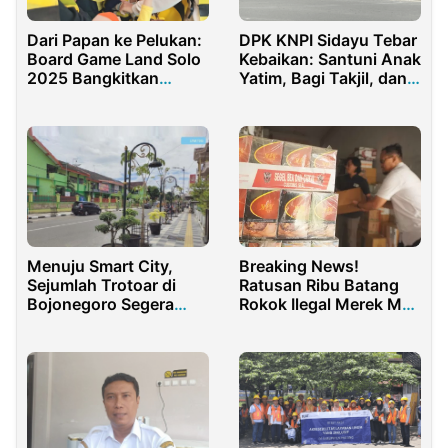
Dari Papan ke Pelukan:
DPK KNPI Sidayu Tebar
Board Game Land Solo
Kebaikan: Santuni Anak
2025 Bangkitkan
Yatim, Bagi Takjil, dan
Koneksi Keluarga Lewat
Gelar Buka Bersama
Permainan
Menuju Smart City,
Breaking News!
Sejumlah Trotoar di
Ratusan Ribu Batang
Bojonegoro Segera
Rokok Ilegal Merek MK
Rampung
dan SB Blue Edition
Diamankan Bea Cukai
Malang