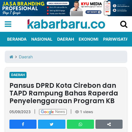
BERANDA
NASIONAL
DAERAH
EKONOMI
PARIWISATA
Informasi
KabarbaruTV
Kirim
Tentang
Daerah
Iklan
Berita
Kami
DAERAH
Berita
Pansus DPRD Kota Cirebon dan
Nasional
International
Olahraga
Entertainment
Daerah
Pariwisata
Kuliner
Kolom
TAPD Rampung Bahas Raperda
Penyelenggaraan Program KB
Network
05/09/2023
|
|
1
views
PT
TREETAN