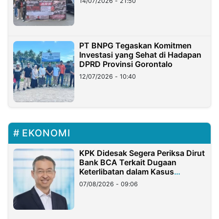
14/07/2026 - 21:50
PT BNPG Tegaskan Komitmen
Investasi yang Sehat di Hadapan
DPRD Provinsi Gorontalo
12/07/2026 - 10:40
EKONOMI
KPK Didesak Segera Periksa Dirut
Bank BCA Terkait Dugaan
Keterlibatan dalam Kasus
Hilangnya Dana Nasabah Rp2,58
07/08/2026 - 09:06
Miliar