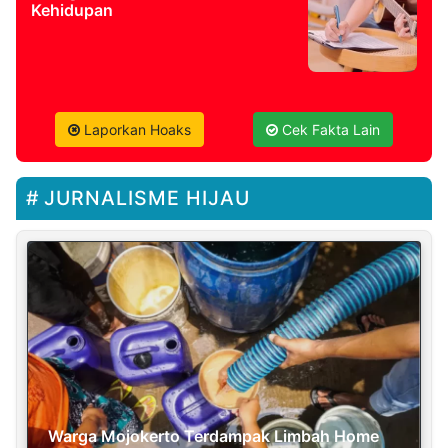
Kehidupan
Laporkan Hoaks
Cek Fakta Lain
JURNALISME HIJAU
Warga Mojokerto Terdampak Limbah Home