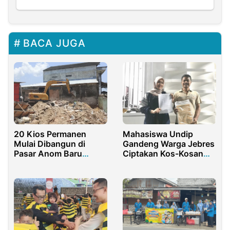
BACA JUGA
20 Kios Permanen
Mahasiswa Undip
Mulai Dibangun di
Gandeng Warga Jebres
Pasar Anom Baru
Ciptakan Kos-Kosan
Sumenep
Aman Dari Pencurian
Dan Pelanggaran
Asusila