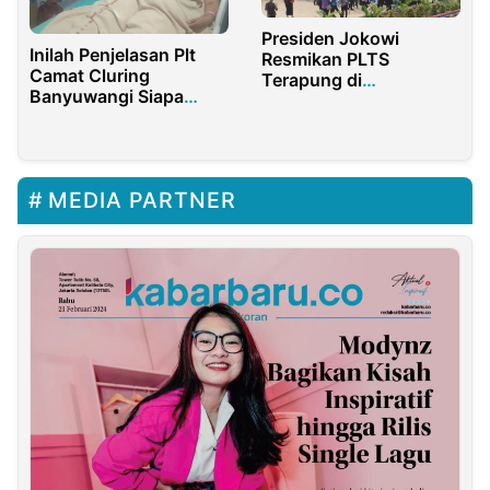
Presiden Jokowi
Inilah Penjelasan Plt
Resmikan PLTS
Camat Cluring
Terapung di
Banyuwangi Siapa
Purwakarta, Ini
Yang Harus
Penjelasannya
Bertanggung Jawab
Soal Tragedi Karnaval
Desa Sraten
MEDIA PARTNER