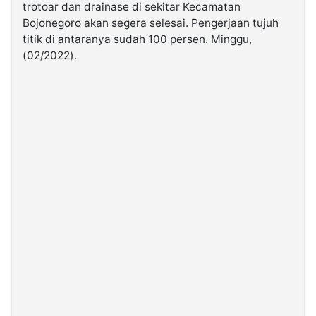
trotoar dan drainase di sekitar Kecamatan
Bojonegoro akan segera selesai. Pengerjaan tujuh
©
titik di antaranya sudah 100 persen. Minggu,
Kabarbaru.co
-
(02/2022).
2026
PT.
Kabarbaru
Media
Holding