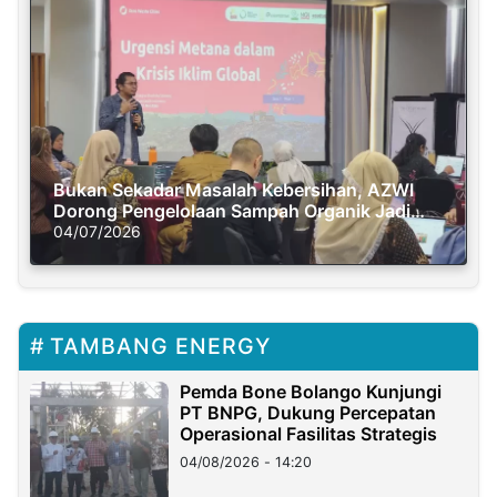
Bukan Sekadar Masalah Kebersihan, AZWI
Dorong Pengelolaan Sampah Organik Jadi
Solusi Krisis Iklim
04/07/2026
TAMBANG ENERGY
Pemda Bone Bolango Kunjungi
PT BNPG, Dukung Percepatan
Operasional Fasilitas Strategis
04/08/2026 - 14:20