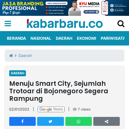
BERANDA
NASIONAL
DAERAH
EKONOMI
PARIWISATA
Informasi
KabarbaruTV
Kirim
Tentang
Daerah
Iklan
Berita
Kami
DAERAH
Berita
Menuju Smart City, Sejumlah
Nasional
International
Olahraga
Entertainment
Daerah
Pariwisata
Kuliner
Kolom
Trotoar di Bojonegoro Segera
Rampung
Network
02/01/2022
|
|
7
views
PT
TREETAN