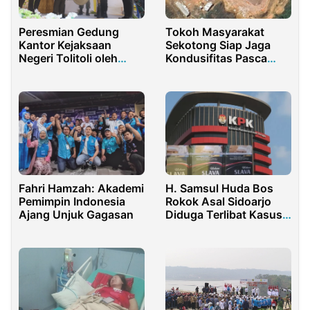
Peresmian Gedung
Tokoh Masyarakat
Kantor Kejaksaan
Sekotong Siap Jaga
Negeri Tolitoli oleh
Kondusifitas Pasca
Kajati Sulteng Agus
Penyerangan Tambang
Salim
Ilegal
Fahri Hamzah: Akademi
H. Samsul Huda Bos
Pemimpin Indonesia
Rokok Asal Sidoarjo
Ajang Unjuk Gagasan
Diduga Terlibat Kasus
Cukai, Aktivis Desak
KPK Bertindak!