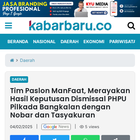
BERANDA
NASIONAL
DAERAH
EKONOMI
PARIWISATA
Informasi
KabarbaruTV
Kirim
Tentang
Daerah
Iklan
Berita
Kami
DAERAH
Berita
Tim Paslon ManFaat, Merayakan
Nasional
International
Olahraga
Entertainment
Daerah
Pariwisata
Kuliner
Kolom
Hasil Keputusan Dismissal PHPU
Pilkada Bangkalan dengan
Nobar dan Tasyakuran
Network
04/02/2025
|
|
5
views
PT
TREETAN