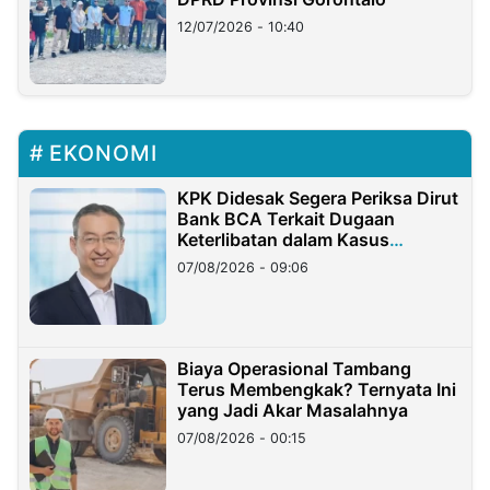
12/07/2026 - 10:40
EKONOMI
KPK Didesak Segera Periksa Dirut
Bank BCA Terkait Dugaan
Keterlibatan dalam Kasus
Hilangnya Dana Nasabah Rp2,58
07/08/2026 - 09:06
Miliar
Biaya Operasional Tambang
Terus Membengkak? Ternyata Ini
yang Jadi Akar Masalahnya
07/08/2026 - 00:15