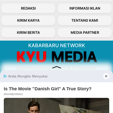
REDAKSI
INFORMASI IKLAN
KIRIM KARYA
TENTANG KAMI
KIRIM BERITA
MEDIA PARTNER
KABARBARU NETWORK
About Our Kabarbaru.co
Kabarbaru.co menyajikan berita aktual dan
inspiratif dari sudut pandang berbaik sangka
serta terverifikasi dari sumber yang tepat.
Follow Kabarbaru