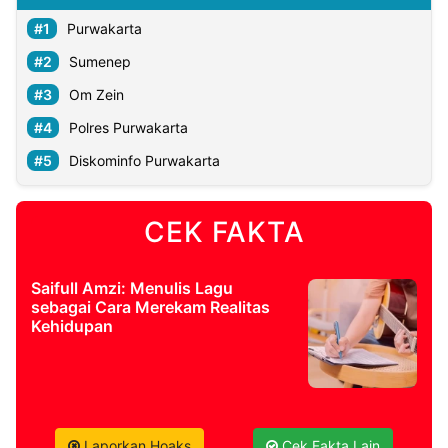
Purwakarta
Sumenep
Om Zein
Polres Purwakarta
Diskominfo Purwakarta
CEK FAKTA
Saifull Amzi: Menulis Lagu
sebagai Cara Merekam Realitas
Kehidupan
Laporkan Hoaks
Cek Fakta Lain