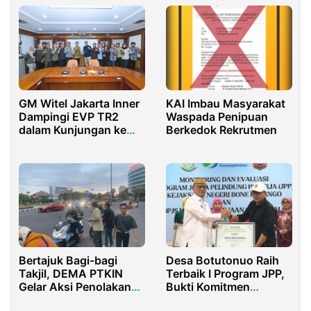
KAI Imbau Masyarakat
GM Witel Jakarta Inner
Waspada Penipuan
Dampingi EVP TR2
Berkedok Rekrutmen
dalam Kunjungan ke
Pusat Pengelolaan
Komplek GBK
Bertajuk Bagi-bagi
Desa Botutonuo Raih
Takjil, DEMA PTKIN
Terbaik I Program JPP,
Gelar Aksi Penolakan
Bukti Komitmen
UU Ciptaker
Lindungi Pekerja