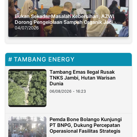
Bukan Sekadar Masalah Kebersihan, AZWI
Dorong Pengelolaan Sampah Organik Jadi
Solusi Krisis Iklim
04/07/2026
TAMBANG ENERGY
Tambang Emas Ilegal Rusak
TNKS Jambi, Hutan Warisan
Dunia
06/08/2026 - 16:23
Pemda Bone Bolango Kunjungi
PT BNPG, Dukung Percepatan
Operasional Fasilitas Strategis