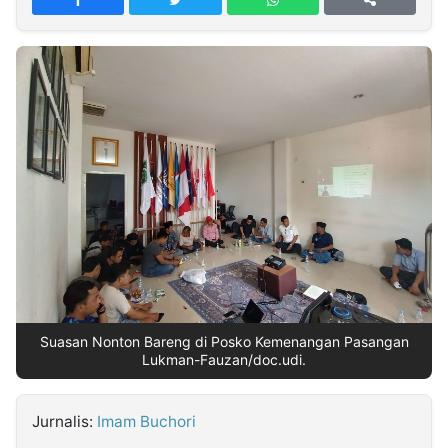
MULTIMEDIA
INDONESIA
Partner
Insight
Suara
Lens
Daily
Jalan
Idealita
Kita
Radar
Seedbacklink
NTB
Time
IDN
Jogja
Rakyat
News
Notice
Baru
Follow
Kabarbaru
Suasan Nonton Bareng di Posko Kemenangan Pasangan
Lukman-Fauzan/doc.udi.
Jurnalis:
Imam Buchori