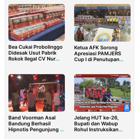
Rentan
Bea Cukai Probolinggo
Ketua AFK Sorong
Didesak Usut Pabrik
Apresiasi PAMJERS
Rokok Ilegal CV Nur
Cup I di Penutupan
Jaya Utama
Turnamen
Band Voorman Asal
Jelang HUT ke-26,
Bandung Berhasil
Bupati dan Wabup
Hipnotis Pengunjung di
Rohul Instruksikan
Pendopo Coffee
Pembersihan Jalan