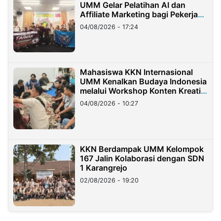
UMM Gelar Pelatihan AI dan
Affiliate Marketing bagi Pekerja
Migran Indonesia di Taiwan
04/08/2026 - 17:24
Mahasiswa KKN Internasional
UMM Kenalkan Budaya Indonesia
melalui Workshop Konten Kreatif
di Taiwan
04/08/2026 - 10:27
KKN Berdampak UMM Kelompok
167 Jalin Kolaborasi dengan SDN
1 Karangrejo
02/08/2026 - 19:20