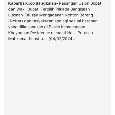
Kabarbaru.co Bangkalan-
Pasangan Calon Bupati
dan Wakil Bupati Terpilih Pilkada Bangkalan
©
Lukman-Fauzan Mengadakan Nonton Bareng
Kabarbaru.co
-
(Nobar) dan tasyakuran apalagi sesuai harapan
2026
yang dilkasanakan di Posko Kemenangan
Khayangan Residence menanti Hasil Putusan
PT.
Mahkamar Konstitusi (04/02/2024).
Kabarbaru
Media
Holding