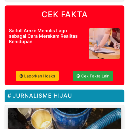
CEK FAKTA
Saifull Amzi: Menulis Lagu
sebagai Cara Merekam Realitas
Kehidupan
Laporkan Hoaks
Cek Fakta Lain
JURNALISME HIJAU