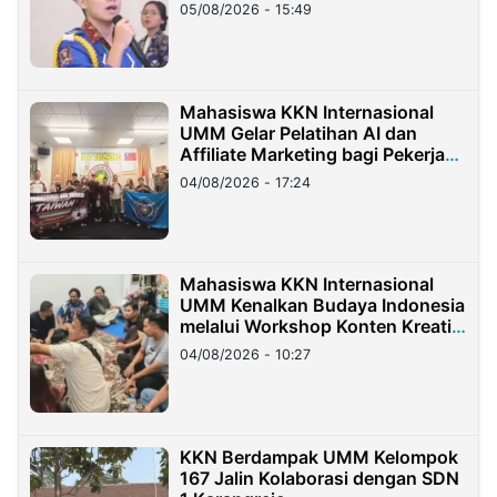
05/08/2026 - 15:49
Mahasiswa KKN Internasional
UMM Gelar Pelatihan AI dan
Affiliate Marketing bagi Pekerja
Migran Indonesia di Taiwan
04/08/2026 - 17:24
Mahasiswa KKN Internasional
UMM Kenalkan Budaya Indonesia
melalui Workshop Konten Kreatif
di Taiwan
04/08/2026 - 10:27
KKN Berdampak UMM Kelompok
167 Jalin Kolaborasi dengan SDN