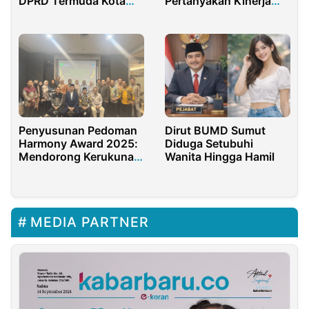
DPRD Termuda Kota
Pertanyakan Kinerja
Tasikmalaya
Kominfo RI
Penyusunan Pedoman
Dirut BUMD Sumut
Harmony Award 2025:
Diduga Setubuhi
Mendorong Kerukunan
Wanita Hingga Hamil
dan Dialog
MEDIA PARTNER