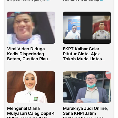
Dilaporkan ke KPK
Dilirik Pemkab Gresik
Viral Video Diduga
FKPT Kalbar Gelar
Kadis Disperindag
Pitutur Cinta, Ajak
Batam, Gustian Riau
Tokoh Muda Lintas
Melakukan Asusila
Agama Rawat
Kedamaian
Mengenal Diana
Maraknya Judi Online,
Mulyasari Caleg Dapil 4
Sena KNPI Jatim