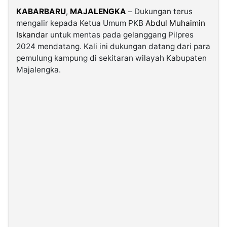
KABARBARU
,
MAJALENGKA
– Dukungan terus
mengalir kepada Ketua Umum PKB
Abdul Muhaimin
©
Kabarbaru.co
Iskanda
r untuk mentas pada gelanggang Pilpres
-
2026
2024 mendatang. Kali ini dukungan datang dari para
pemulung kampung di sekitaran wilayah Kabupaten
Majalengka.
PT.
Kabarbaru
Media
Holding