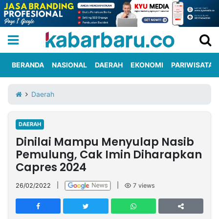
BERANDA
NASIONAL
DAERAH
EKONOMI
PARIWISATA
Informasi
KabarbaruTV
Kirim
Tentang
Daerah
Iklan
Berita
Kami
DAERAH
Berita
Dinilai Mampu Menyulap Nasib
Nasional
International
Olahraga
Entertainment
Daerah
Pariwisata
Kuliner
Kolom
Pemulung, Cak Imin Diharapkan
Capres 2024
Network
26/02/2022
|
|
7
views
PT
TREETAN