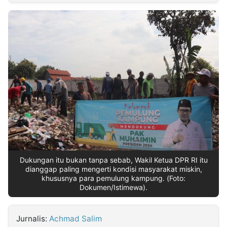
MULTIMEDIA
INDONESIA
Partner
Insight
Suara
Lens
Daily
Jalan
Idealita
Kita
Dinamikapost.com
Radar
Seedbacklink
NTB
Time
IDN
Jogja
Rakyat
News
Notice
Baru
Follow
Kabarbaru
Dukungan itu bukan tanpa sebab, Wakil Ketua DPR RI itu
dianggap paling mengerti kondisi masyarakat miskin,
khususnya para pemulung kampung. (Foto:
Dokumen/Istimewa).
Jurnalis:
Achmad Salim