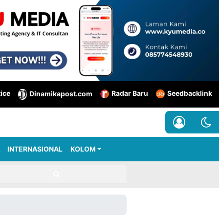
tice
Radar Baru
Seedbacklink
Dinamikapost.com
INTERNASIONAL
KOLOM