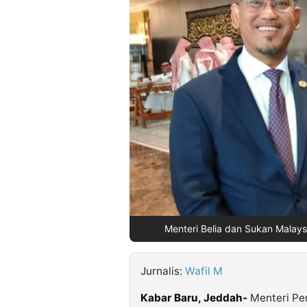
©
Kabarbaru.co
-
2026
PT.
Kabarbaru
Media
Holding
Menteri Belia dan Sukan Malaysi
Jurnalis:
Wafil M
Kabar Baru, Jeddah-
Menteri Pe