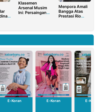
Klasemen
Menpora Amali
Arsenal Musim
lar
Bangga Atas
Ini: Persaingan
dinasi
Prestasi Rio
Ketat di Premier
Waida Pada
League
Juarai Sydney
an
Surf
men
E-Koran
E-Koran
E-Koran