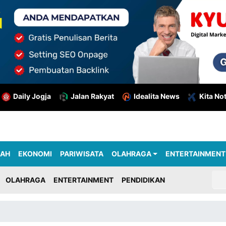
Daily Jogja
Jalan Rakyat
Idealita News
Kita No
RAH
EKONOMI
PARIWISATA
OLAHRAGA
ENTERTAINMENT
OLAHRAGA
ENTERTAINMENT
PENDIDIKAN