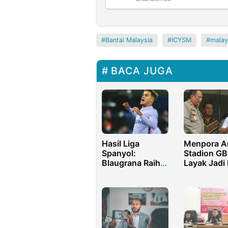
Bantai Malaysia
ICYSM
malay
BACA JUGA
Hasil Liga
Menpora Am
Spanyol:
Stadion G
Blaugrana Raih
Layak Jadi
Poin Penuh di
Base Persi
Markas Kapal
Bandung
Selam Kuning