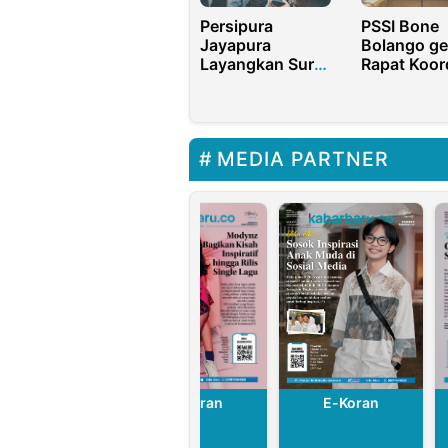
Persipura
PSSI Bone
Jayapura
Bolango ge
Layangkan Surat
Rapat Koor
Somasi Kepada
Evaluasi
PSSI, Ini
Perangkat
Penyebabnya
Pertanding
dan Turna
MEDIA PARTNER
E-Koran
E-Koran
E-Koran