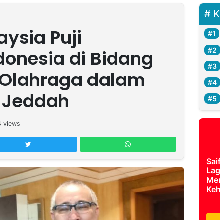
K
ysia Puji
onesia di Bidang
Olahraga dalam
 Jeddah
4
views
Sai
Lag
Mer
Keh