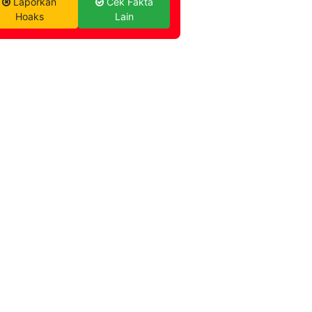
Laporkan
Cek Fakta
Hoaks
Lain