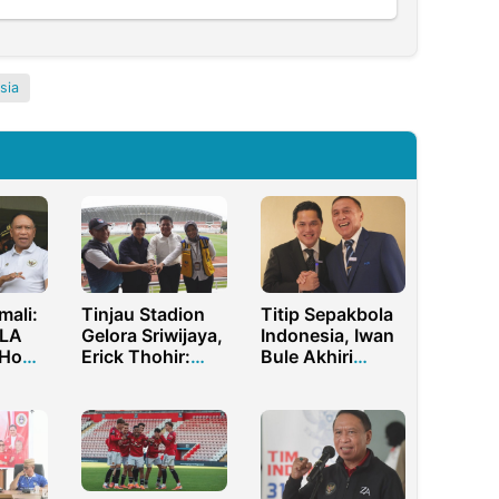
sia
ali:
Tinjau Stadion
Titip Sepakbola
BLA
Gelora Sriwijaya,
Indonesia, Iwan
 Home
Erick Thohir:
Bule Akhiri
b
Kondisinya
Jabatannya
Sangat Baik
Sebagai Ketum
PSSI