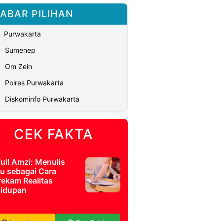
ABAR PILIHAN
Purwakarta
Sumenep
Om Zein
Polres Purwakarta
Diskominfo Purwakarta
CEK FAKTA
full Amzi: Menulis
u sebagai Cara
ekam Realitas
idupan