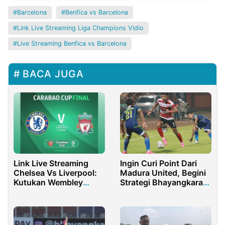
Barcelona
Benfica vs Barcelona
Link Live Streaming Liga Champions Vidio
Live Streaming Benfica vs Barcelona
BACA JUGA
Link Live Streaming
Ingin Curi Point Dari
Chelsea Vs Liverpool:
Madura United, Begini
Kutukan Wembley
Strategi Bhayangkara
Warnai Partai Final
FC