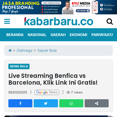
BERANDA
NASIONAL
DAERAH
EKONOMI
PARIWISATA
Informasi
KabarbaruTV
Kirim
Tentang
Olahraga
Sepak Bola
Iklan
Berita
Kami
SEPAK BOLA
Berita
Live Streaming Benfica vs
Nasional
International
Olahraga
Entertainment
Daerah
Pariwisata
Kuliner
Kolom
Barcelona, Klik Link Ini Gratis!
05/03/2025
|
|
7
views
Network
PT
TREETAN