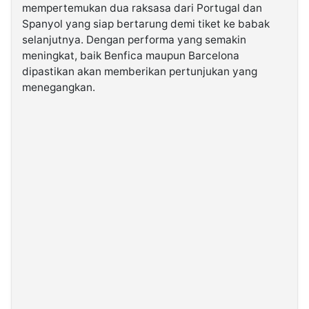
mempertemukan dua raksasa dari Portugal dan
Spanyol yang siap bertarung demi tiket ke babak
©
selanjutnya. Dengan performa yang semakin
Kabarbaru.co
-
meningkat, baik Benfica maupun Barcelona
2026
dipastikan akan memberikan pertunjukan yang
menegangkan.
PT.
Kabarbaru
Media
Holding