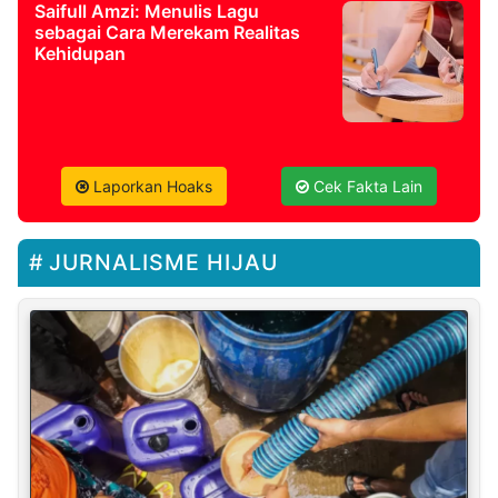
Saifull Amzi: Menulis Lagu
sebagai Cara Merekam Realitas
Kehidupan
Laporkan Hoaks
Cek Fakta Lain
JURNALISME HIJAU