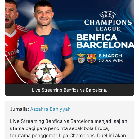
MULTIMEDIA
INDONESIA
Partner
Insight
Suara
Lens
Daily
Jalan
Idealita
Kita
Radar
Seedbacklink
NTB
Time
IDN
Jogja
Rakyat
News
Notice
Baru
Follow
Kabarbaru
Live Streaming Benfica vs Barcelona.
Jurnalis:
Azzahra Bahiyyah
Live Streaming Benfica vs Barcelona menjadi sajian
utama bagi para pencinta sepak bola Eropa,
terutama penggemar Liga Champions. Duel ini akan