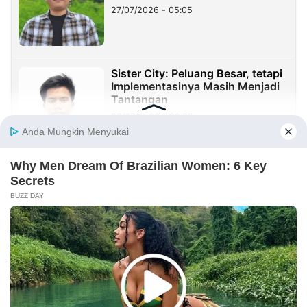
27/07/2026 - 05:05
Sister City: Peluang Besar, tetapi
Implementasinya Masih Menjadi
Tantangan
23/07/2026 - 20:08
Sekolah Harus Berhenti Mengajar
untuk Nilai, Mulai Mendidik untuk
Kehidupan
23/07/2026 - 19:59
Benang Merah Sindangkasih:
Dari Perintis Purwakarta hingga