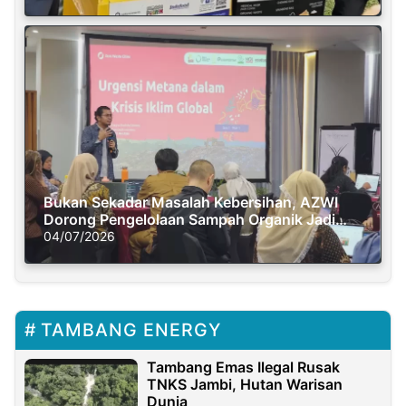
Bukan Sekadar Masalah Kebersihan, AZWI
Dorong Pengelolaan Sampah Organik Jadi
Solusi Krisis Iklim
04/07/2026
TAMBANG ENERGY
Tambang Emas Ilegal Rusak
TNKS Jambi, Hutan Warisan
Dunia