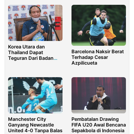
Olahraga di Pornas XVI
Korpri
Korea Utara dan
Barcelona Naksir Berat
Thailand Dapat
Terhadap Cesar
Teguran Dari Badan
Azpilicueta
Anti-Doping Dunia,
Termasuk Indonesia
Manchester City
Pembatalan Drawing
Ganyang Newcastle
FIFA U20 Awal Bencana
United 4-0 Tanpa Balas
Sepakbola di Indonesia