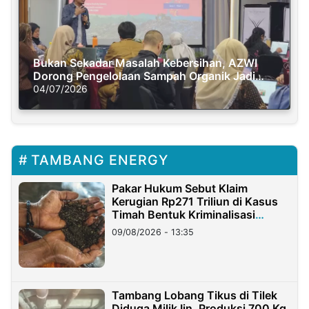
Bukan Sekadar Masalah Kebersihan, AZWI
Dorong Pengelolaan Sampah Organik Jadi
Solusi Krisis Iklim
04/07/2026
TAMBANG ENERGY
Pakar Hukum Sebut Klaim
Kerugian Rp271 Triliun di Kasus
Timah Bentuk Kriminalisasi
Terhadap Usaha
09/08/2026 - 13:35
Tambang Lobang Tikus di Tilek
Diduga Milik Iin, Produksi 700 Kg