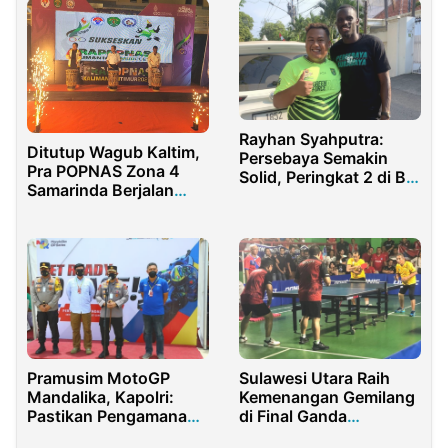
Rayhan Syahputra:
Ditutup Wagub Kaltim,
Persebaya Semakin
Pra POPNAS Zona 4
Solid, Peringkat 2 di BRI
Samarinda Berjalan
Liga 1 Buktikan
Sukses
Kemajuan Tim
Pramusim MotoGP
Sulawesi Utara Raih
Mandalika, Kapolri:
Kemenangan Gemilang
Pastikan Pengamanan
di Final Ganda
Pelaksanan Prokes
Eksekutif Cabang