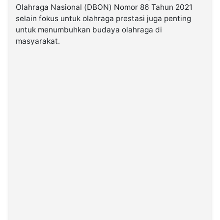
Olahraga Nasional (DBON) Nomor 86 Tahun 2021
selain fokus untuk olahraga prestasi juga penting
©
untuk menumbuhkan budaya olahraga di
Kabarbaru.co
-
masyarakat.
2026
PT.
Kabarbaru
Media
Holding