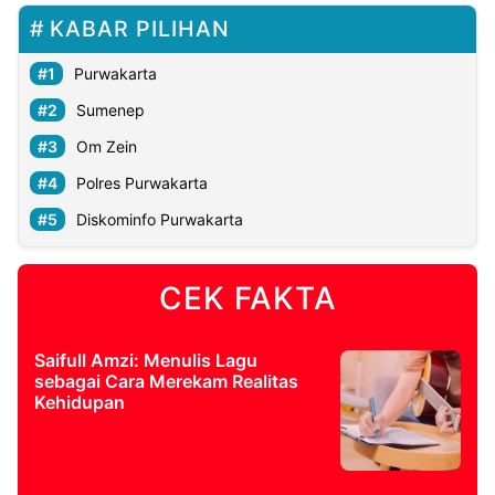
KABAR PILIHAN
Purwakarta
Sumenep
Om Zein
Polres Purwakarta
Diskominfo Purwakarta
CEK FAKTA
Saifull Amzi: Menulis Lagu
sebagai Cara Merekam Realitas
Kehidupan