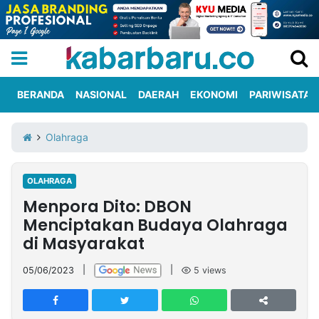
BERANDA
NASIONAL
DAERAH
EKONOMI
PARIWISATA
Informasi
KabarbaruTV
Kirim
Tentang
Olahraga
Iklan
Berita
Kami
OLAHRAGA
Berita
Menpora Dito: DBON
Nasional
International
Olahraga
Entertainment
Daerah
Pariwisata
Kuliner
Kolom
Menciptakan Budaya Olahraga
di Masyarakat
Network
05/06/2023
|
|
5
views
PT
TREETAN