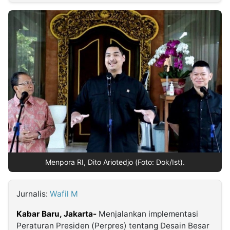
MULTIMEDIA
INDONESIA
Partner
Insight
Suara
Lens
Daily
Jalan
Idealita
Kita
Dinamikapost.com
Radar
Seedbacklink
NTB
Time
IDN
Jogja
Rakyat
News
Notice
Baru
Follow
Kabarbaru
Menpora RI, Dito Ariotedjo (Foto: Dok/Ist).
Jurnalis:
Wafil M
Kabar Baru, Jakarta-
Menjalankan implementasi
Peraturan Presiden (Perpres) tentang Desain Besar