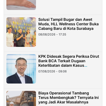
Solusi Tampil Bugar dan Awet
Muda, HLL Wellness Center Buka
Cabang Baru di Kota Surabaya
08/08/2026 - 17:35
KPK Didesak Segera Periksa Dirut
Bank BCA Terkait Dugaan
Keterlibatan dalam Kasus
Hilangnya Dana Nasabah Rp2,58
07/08/2026 - 09:06
Miliar
Biaya Operasional Tambang
Terus Membengkak? Ternyata Ini
yang Jadi Akar Masalahnya