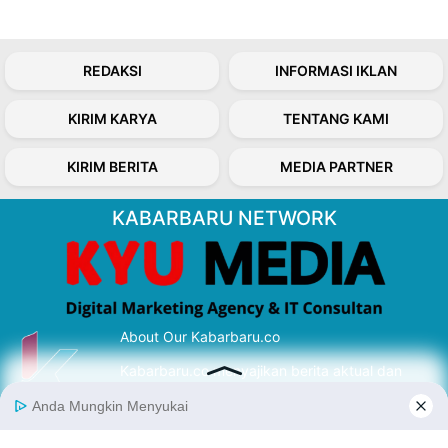
REDAKSI
INFORMASI IKLAN
KIRIM KARYA
TENTANG KAMI
KIRIM BERITA
MEDIA PARTNER
KABARBARU NETWORK
About Our Kabarbaru.co
Kabarbaru.co menyajikan berita aktual dan
inspiratif dari sudut pandang berbaik sangka
serta terverifikasi dari sumber yang tepat.