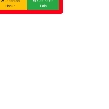
Laporkan
Cek Fakta
Hoaks
Lain