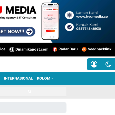
tice
Radar Baru
Seedbacklink
Dinamikapost.com
INTERNASIONAL
KOLOM