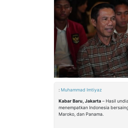
©
Kabarbaru.co
-
2026
PT.
Kabarbaru
Media
Holding
:
Muhammad Imtiyaz
Kabar Baru, Jakarta
– Hasil undi
menempatkan Indonesia bersaing
Maroko, dan Panama.