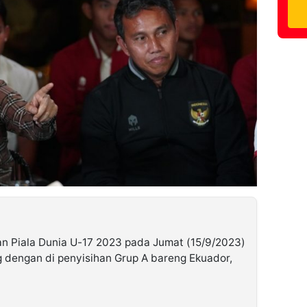
an Piala Dunia U-17 2023 pada Jumat (15/9/2023)
 dengan di penyisihan Grup A bareng Ekuador,