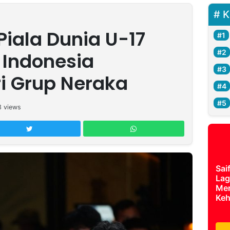
K
Piala Dunia U-17
 Indonesia
ri Grup Neraka
3
views
Sai
Lag
Mer
Keh