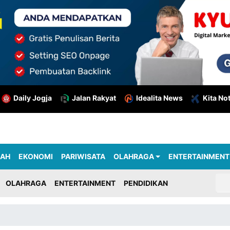
Daily Jogja
Jalan Rakyat
Idealita News
Kita No
RAH
EKONOMI
PARIWISATA
OLAHRAGA
ENTERTAINMENT
OLAHRAGA
ENTERTAINMENT
PENDIDIKAN