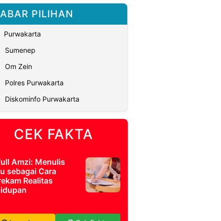
ABAR PILIHAN
Purwakarta
Sumenep
Om Zein
Polres Purwakarta
Diskominfo Purwakarta
CEK FAKTA
full Amzi: Menulis
u sebagai Cara
ekam Realitas
idupan