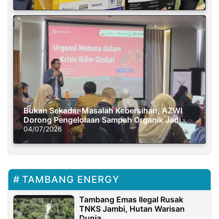
Bukan Sekadar Masalah Kebersihan, AZWI
Dorong Pengelolaan Sampah Organik Jadi
Solusi Krisis Iklim
04/07/2026
TAMBANG ENERGY
Tambang Emas Ilegal Rusak
TNKS Jambi, Hutan Warisan
Dunia