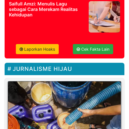
Saifull Amzi: Menulis Lagu
sebagai Cara Merekam Realitas
Kehidupan
Laporkan Hoaks
Cek Fakta Lain
JURNALISME HIJAU