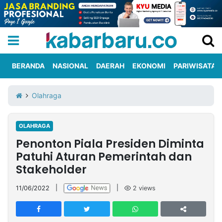
BERANDA
NASIONAL
DAERAH
EKONOMI
PARIWISATA
Informasi
KabarbaruTV
Kirim
Tentang
Olahraga
Iklan
Berita
Kami
OLAHRAGA
Berita
Penonton Piala Presiden Diminta
Nasional
International
Olahraga
Entertainment
Daerah
Pariwisata
Kuliner
Kolom
Patuhi Aturan Pemerintah dan
Stakeholder
Network
11/06/2022
|
|
2
views
PT
TREETAN