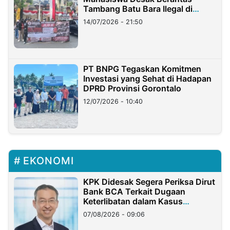
Tambang Batu Bara Ilegal di
Lampung
14/07/2026 - 21:50
PT BNPG Tegaskan Komitmen
Investasi yang Sehat di Hadapan
DPRD Provinsi Gorontalo
12/07/2026 - 10:40
EKONOMI
KPK Didesak Segera Periksa Dirut
Bank BCA Terkait Dugaan
Keterlibatan dalam Kasus
Hilangnya Dana Nasabah Rp2,58
07/08/2026 - 09:06
Miliar