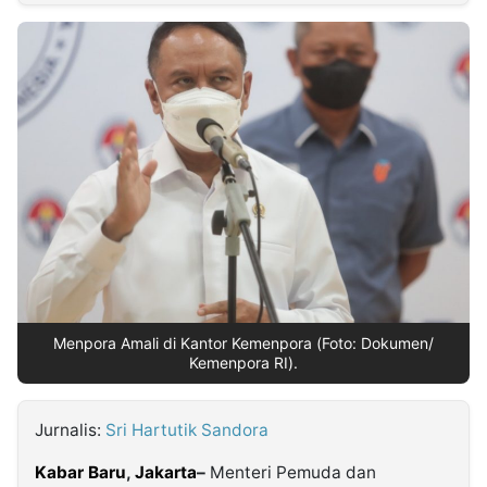
MULTIMEDIA
INDONESIA
Partner
Insight
Suara
Lens
Daily
Jalan
Idealita
Kita
Radar
Seedbacklink
NTB
Time
IDN
Jogja
Rakyat
News
Notice
Baru
Follow
Kabarbaru
Menpora Amali di Kantor Kemenpora (Foto: Dokumen/
Kemenpora RI).
Jurnalis:
Sri Hartutik Sandora
Kabar Baru
,
Jakarta
–
Menteri Pemuda dan