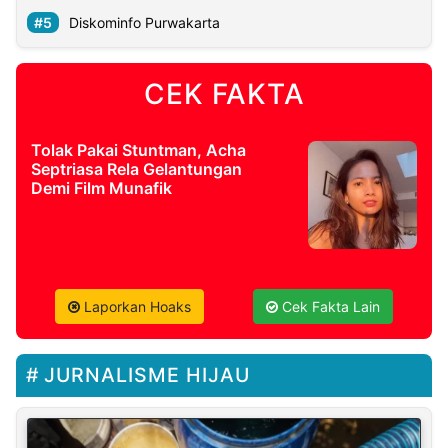
Diskominfo Purwakarta
CEK FAKTA
Tolak Pakai Stuntman, Acha
Septriasa Rela Gelantungan
Demi Film Munafik
Laporkan Hoaks
Cek Fakta Lain
JURNALISME HIJAU