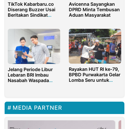
TikTok Kabarbaru.co
Avicenna Sayangkan
Diserang Buzzer Usai
DPRD Minta Tembusan
Beritakan Sindikat
Aduan Masyarakat
Rokok Ilegal di Madura
Rayakan HUT RI ke-79,
Jelang Periode Libur
BPBD Purwakarta Gelar
Lebaran BRI Imbau
Lomba Seru untuk
Nasabah Waspada
Tingkatkan
Penipuan Modus File
Kebersamaan
APK
MEDIA PARTNER