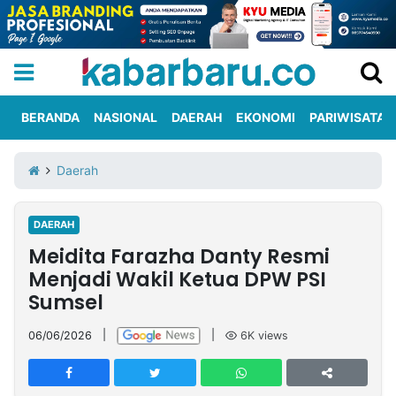
BERANDA
NASIONAL
DAERAH
EKONOMI
PARIWISATA
Informasi
KabarbaruTV
Kirim
Tentang
Daerah
Iklan
Berita
Kami
DAERAH
Berita
Meidita Farazha Danty Resmi
Nasional
International
Olahraga
Entertainment
Daerah
Pariwisata
Kuliner
Kolom
Menjadi Wakil Ketua DPW PSI
Sumsel
Network
06/06/2026
|
|
6K
views
PT
TREETAN