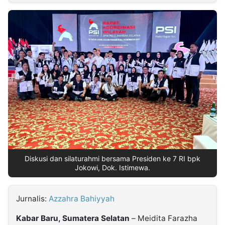
MULTIMEDIA
INDONESIA
Partner
Insight
Suara
Lens
Daily
Jalan
Idealita
Kita
Dinamikapost.com
Radar
Seedbacklink
NTB
Time
IDN
Jogja
Rakyat
News
Notice
Baru
Follow
Kabarbaru
Diskusi dan silaturahmi bersama Presiden ke 7 RI bpk
Jokowi, Dok. Istimewa.
Jurnalis:
Azzahra Bahiyyah
Kabar Baru, Sumatera Selatan
– Meidita Farazha