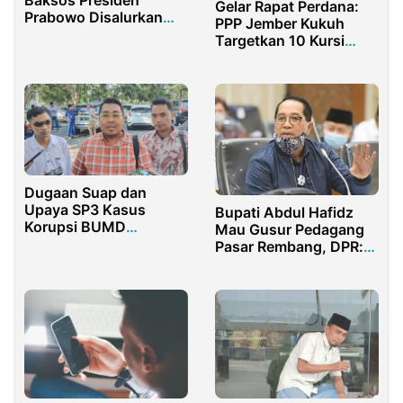
Gelar Rapat Perdana:
Prabowo Disalurkan
PPP Jember Kukuh
DPD Gerindra PBD,
Targetkan 10 Kursi
Sasar 2 Wilayah Ini
pada Pemilu
Mendatang
Dugaan Suap dan
Upaya SP3 Kasus
Bupati Abdul Hafidz
Korupsi BUMD
Mau Gusur Pedagang
Bangkalan, Nama RF
Pasar Rembang, DPR:
Muncul ke Permukaan
Jadi Pemimpin Jangan
Nyakitin Rakyat!