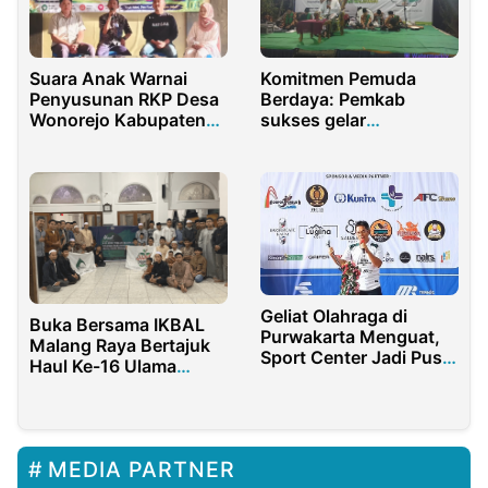
Suara Anak Warnai
Komitmen Pemuda
Penyusunan RKP Desa
Berdaya: Pemkab
Wonorejo Kabupaten
sukses gelar
Malang
Peringatan Maulid Nabi
Muhammad
Geliat Olahraga di
Buka Bersama IKBAL
Purwakarta Menguat,
Malang Raya Bertajuk
Sport Center Jadi Pusat
Haul Ke-16 Ulama
Kegiatan Jelang
Berjasa di Madura
Porprov 2025
MEDIA PARTNER