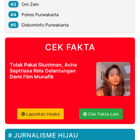
Om Zein
Polres Purwakarta
Diskominfo Purwakarta
CEK FAKTA
Tolak Pakai Stuntman, Acha
Septriasa Rela Gelantungan
Demi Film Munafik
Laporkan Hoaks
Cek Fakta Lain
JURNALISME HIJAU