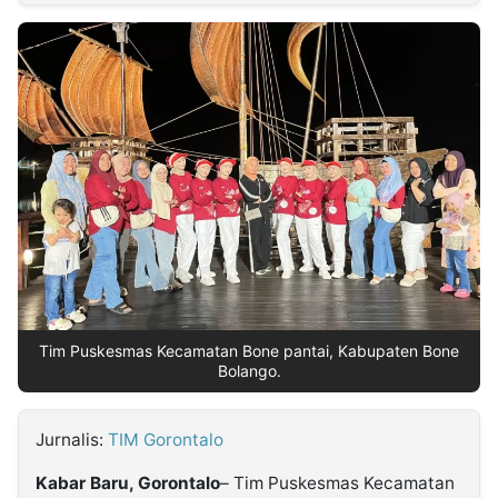
MULTIMEDIA
INDONESIA
Partner
Insight
Suara
Lens
Daily
Jalan
Idealita
Kita
Dinamikapost.com
Radar
Seedbacklink
NTB
Time
IDN
Jogja
Rakyat
News
Notice
Baru
Follow
Kabarbaru
Tim Puskesmas Kecamatan Bone pantai, Kabupaten Bone
Bolango.
Jurnalis:
TIM Gorontalo
Kabar Baru, Gorontalo
– Tim Puskesmas Kecamatan