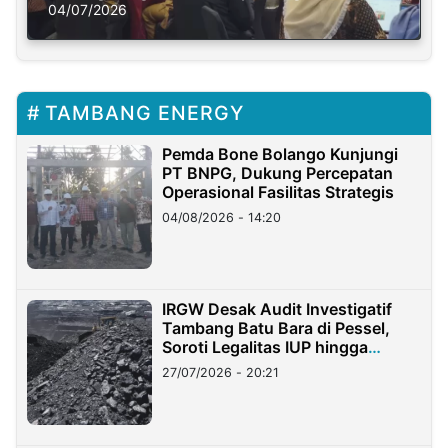
Solusi Krisis Iklim
04/07/2026
TAMBANG ENERGY
Pemda Bone Bolango Kunjungi
PT BNPG, Dukung Percepatan
Operasional Fasilitas Strategis
04/08/2026 - 14:20
IRGW Desak Audit Investigatif
Tambang Batu Bara di Pessel,
Soroti Legalitas IUP hingga
Stockpile
27/07/2026 - 20:21