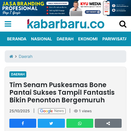
BERANDA
NASIONAL
DAERAH
EKONOMI
PARIWISATA
Informasi
KabarbaruTV
Kirim
Tentang
Daerah
Iklan
Berita
Kami
DAERAH
Berita
Tim Senam Puskesmas Bone
Nasional
International
Olahraga
Entertainment
Daerah
Pariwisata
Kuliner
Kolom
Pantai Sukses Tampil Fantastis
Bikin Penonton Bergemuruh
Network
25/10/2025
|
|
1
views
PT
TREETAN