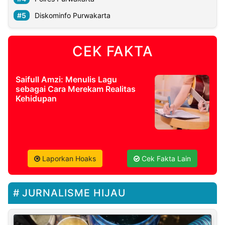
Diskominfo Purwakarta
CEK FAKTA
Saifull Amzi: Menulis Lagu
sebagai Cara Merekam Realitas
Kehidupan
Laporkan Hoaks
Cek Fakta Lain
JURNALISME HIJAU