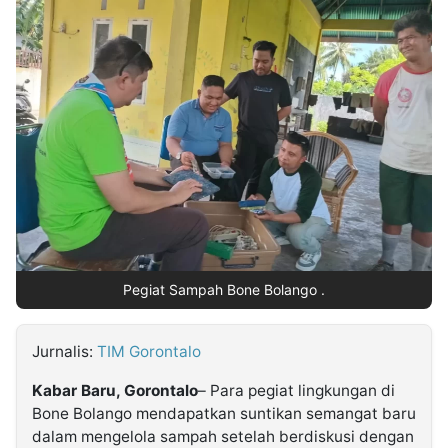
MULTIMEDIA
INDONESIA
Partner
Insight
Suara
Lens
Daily
Jalan
Idealita
Kita
Dinamikapost.com
Radar
Seedbacklink
NTB
Time
IDN
Jogja
Rakyat
News
Notice
Baru
Follow
Kabarbaru
Pegiat Sampah Bone Bolango .
Jurnalis:
TIM Gorontalo
Kabar Baru, Gorontalo
– Para pegiat lingkungan di
Bone Bolango mendapatkan suntikan semangat baru
dalam mengelola sampah setelah berdiskusi dengan