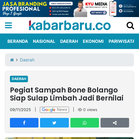
BERANDA
NASIONAL
DAERAH
EKONOMI
PARIWISATA
Informasi
KabarbaruTV
Kirim
Tentang
Daerah
Iklan
Berita
Kami
DAERAH
Berita
Pegiat Sampah Bone Bolango
Nasional
International
Olahraga
Entertainment
Daerah
Pariwisata
Kuliner
Kolom
Siap Sulap Limbah Jadi Bernilai
09/11/2025
|
|
0
views
Network
PT
TREETAN