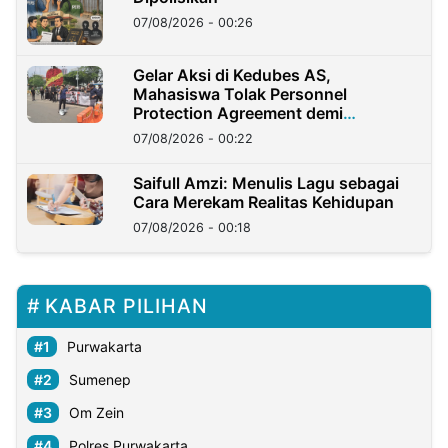
07/08/2026 - 00:26
Gelar Aksi di Kedubes AS,
Mahasiswa Tolak Personnel
Protection Agreement demi
Kedaulatan Negara
07/08/2026 - 00:22
Saifull Amzi: Menulis Lagu sebagai
Cara Merekam Realitas Kehidupan
07/08/2026 - 00:18
KABAR PILIHAN
Purwakarta
Sumenep
Om Zein
Polres Purwakarta