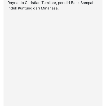
Raynaldo Christian Tumilaar, pendiri Bank Sampah
Induk Kuntung dari Minahasa.
©
Kabarbaru.co
-
2026
PT.
Kabarbaru
Media
Holding