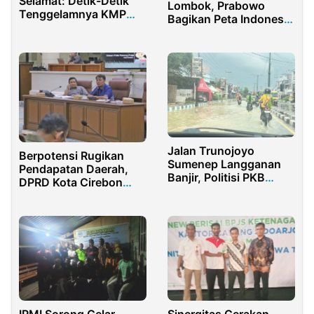
Selamat: Detik-Detik
Lombok, Prabowo
Tenggelamnya KMP
Bagikan Peta Indonesia
Tunu Pratama Jaya di
Kepada Anak-anak
Selat Bali
Jalan Trunojoyo
Berpotensi Rugikan
Sumenep Langganan
Pendapatan Daerah,
Banjir, Politisi PKB
DPRD Kota Cirebon
Sentil Dinas PUTR:
Desak Satpol PP Tindak
Malu Kita
Tegas Ratusan Reklame
Liar
IPMI Sorong Gelar
Sinergitas Gerakan