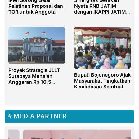
Pelatihan Proposal dan
Nyata PNB JATIM
TOR untuk Anggota
dengan IKAPPI JATIM
Gelar Sosialisasi
Pelatihan Agen Perisai
Proyek Strategis JLLT
Bupati Bojonegoro Ajak
Surabaya Menelan
Masyarakat Tingkatkan
Anggaran Rp 10,5
Kecerdasan Spiritual
Triliun
MEDIA PARTNER