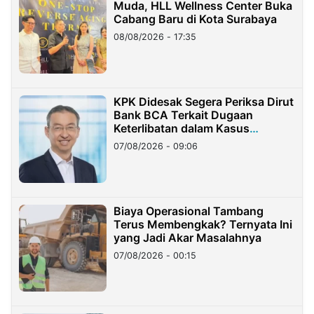
Muda, HLL Wellness Center Buka
Cabang Baru di Kota Surabaya
08/08/2026 - 17:35
KPK Didesak Segera Periksa Dirut
Bank BCA Terkait Dugaan
Keterlibatan dalam Kasus
Hilangnya Dana Nasabah Rp2,58
07/08/2026 - 09:06
Miliar
Biaya Operasional Tambang
Terus Membengkak? Ternyata Ini
yang Jadi Akar Masalahnya
07/08/2026 - 00:15