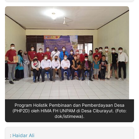
MULTIMEDIA
INDONESIA
Partner
Insight
Suara
Lens
Daily
Jalan
Idealita
Kita
Dinamikapost.com
Radar
Seedbacklink
NTB
Time
IDN
Jogja
Rakyat
News
Notice
Baru
Follow
Kabarbaru
Program Holistik Pembinaan dan Pemberdayaan Desa
(PHP2D) oleh HIMA FH UNPAM di Desa Ciburayut. (Foto:
dok/istimewa).
:
Haidar Ali