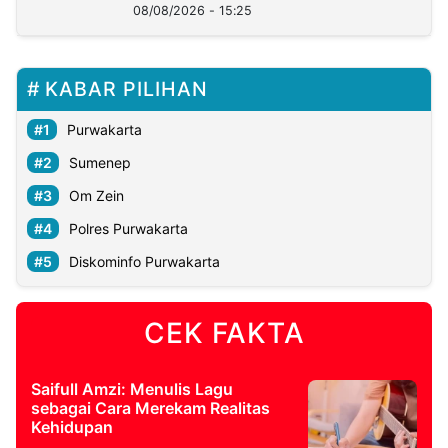
08/08/2026 - 15:25
KABAR PILIHAN
Purwakarta
Sumenep
Om Zein
Polres Purwakarta
Diskominfo Purwakarta
CEK FAKTA
Saifull Amzi: Menulis Lagu
sebagai Cara Merekam Realitas
Kehidupan