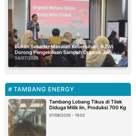
Bukan Sekadar Masalah Kebersihan, AZWI
Dorong Pengelolaan Sampah Organik Jadi
Solusi Krisis Iklim
04/07/2026
TAMBANG ENERGY
Tambang Lobang Tikus di Tilek
Diduga Milik Iin, Produksi 700 Kg
07/08/2026 - 19:02