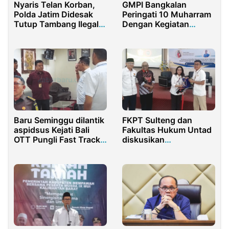
Nyaris Telan Korban,
GMPI Bangkalan
Polda Jatim Didesak
Peringati 10 Muharram
Tutup Tambang Ilegal
Dengan Kegiatan
di Desa Larangan
Santunan Anak Yatim
Pamekasan
Baru Seminggu dilantik
FKPT Sulteng dan
aspidsus Kejati Bali
Fakultas Hukum Untad
OTT Pungli Fast Track
diskusikan
Bandara di Bali
multikulturalis