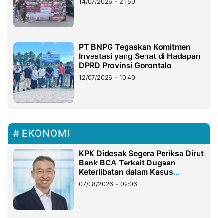
14/07/2026 - 21:50
PT BNPG Tegaskan Komitmen
Investasi yang Sehat di Hadapan
DPRD Provinsi Gorontalo
12/07/2026 - 10:40
EKONOMI
KPK Didesak Segera Periksa Dirut
Bank BCA Terkait Dugaan
Keterlibatan dalam Kasus
Hilangnya Dana Nasabah Rp2,58
07/08/2026 - 09:06
Miliar