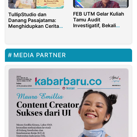
FEB UTM Gelar Kuliah
TullipStudio dan
Tamu Audit
Danang Pasajatama:
Investigatif, Bekali
Menghidupkan Cerita
Mahasiswa Bongkar
Anak dengan Sentuhan
Kasus Korupsi
Orisinil
MEDIA PARTNER