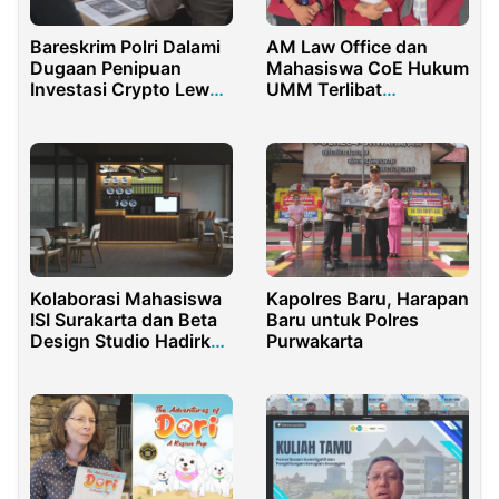
AM Law Office dan
Bareskrim Polri Dalami
Mahasiswa CoE Hukum
Dugaan Penipuan
UMM Terlibat
Investasi Crypto Lewat
Langsung dalam
Grup Facebook
Proses Penyelidikan
Dugaan Pemalsuan Air
Minum Dalam Kemasan
di Jawa Timur
Kolaborasi Mahasiswa
Kapolres Baru, Harapan
ISI Surakarta dan Beta
Baru untuk Polres
Design Studio Hadirkan
Purwakarta
Desain Interior Estetik