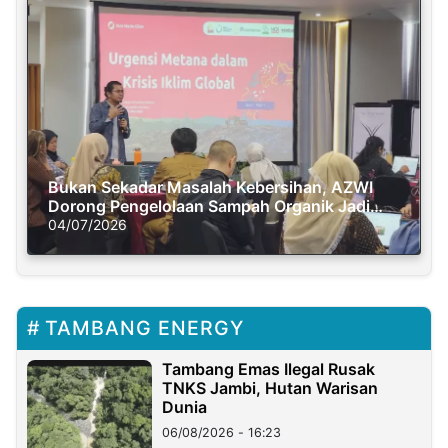
Bukan Sekadar Masalah Kebersihan, AZWI
Dorong Pengelolaan Sampah Organik Jadi
Solusi Krisis Iklim
04/07/2026
TAMBANG ENERGY
Tambang Emas Ilegal Rusak
TNKS Jambi, Hutan Warisan
Dunia
06/08/2026 - 16:23