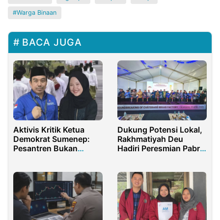
Warga Binaan
BACA JUGA
Aktivis Kritik Ketua
Dukung Potensi Lokal,
Demokrat Sumenep:
Rakhmatiyah Deu
Pesantren Bukan
Hadiri Peresmian Pabrik
Lembaga Feodal
Chateraise