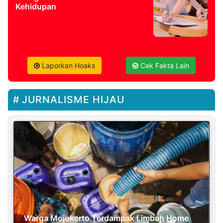
Kehidupan
Laporkan Hoaks
Cek Fakta Lain
JURNALISME HIJAU
Warga Mojokerto Terdampak Limbah Home