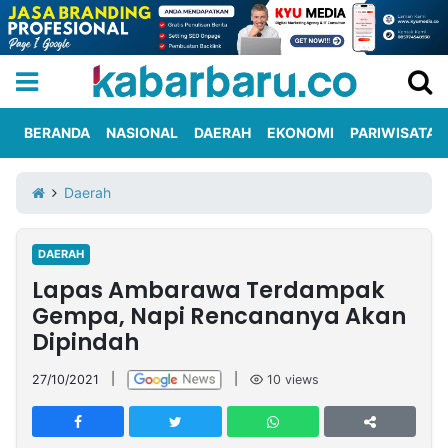
BERANDA
NASIONAL
DAERAH
EKONOMI
PARIWISATA
Informasi
KabarbaruTV
Kirim
Tentang
Daerah
Iklan
Berita
Kami
DAERAH
Berita
Lapas Ambarawa Terdampak
Nasional
International
Olahraga
Entertainment
Daerah
Pariwisata
Kuliner
Kolom
Gempa, Napi Rencananya Akan
Dipindah
Network
27/10/2021
|
|
10
views
PT
TREETAN