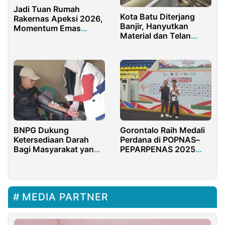
Jadi Tuan Rumah
Kota Batu Diterjang
Rakernas Apeksi 2026,
Banjir, Hanyutkan
Momentum Emas
Material dan Telan
Dongkrak Investasi dan
Sejumlah Korban
Ekonomi Kota Medan
‎BNPG Dukung
Gorontalo Raih Medali
Ketersediaan Darah
Perdana di POPNAS–
Bagi Masyarakat yang
PEPARPENAS 2025
Membutuhkan
melalui Cabor
Taekwondo
MEDIA PARTNER