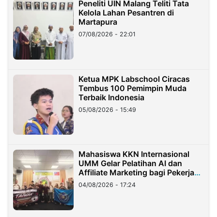
Peneliti UIN Malang Teliti Tata
Kelola Lahan Pesantren di
Martapura
07/08/2026 - 22:01
Ketua MPK Labschool Ciracas
Tembus 100 Pemimpin Muda
Terbaik Indonesia
05/08/2026 - 15:49
Mahasiswa KKN Internasional
UMM Gelar Pelatihan AI dan
Affiliate Marketing bagi Pekerja
Migran Indonesia di Taiwan
04/08/2026 - 17:24