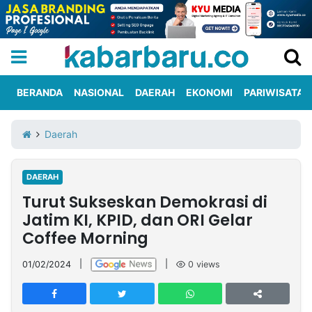
BERANDA
NASIONAL
DAERAH
EKONOMI
PARIWISATA
Informasi
KabarbaruTV
Kirim
Tentang
Daerah
Iklan
Berita
Kami
DAERAH
Berita
Turut Sukseskan Demokrasi di
Nasional
International
Olahraga
Entertainment
Daerah
Pariwisata
Kuliner
Kolom
Jatim KI, KPID, dan ORI Gelar
Coffee Morning
Network
01/02/2024
|
|
0
views
PT
TREETAN