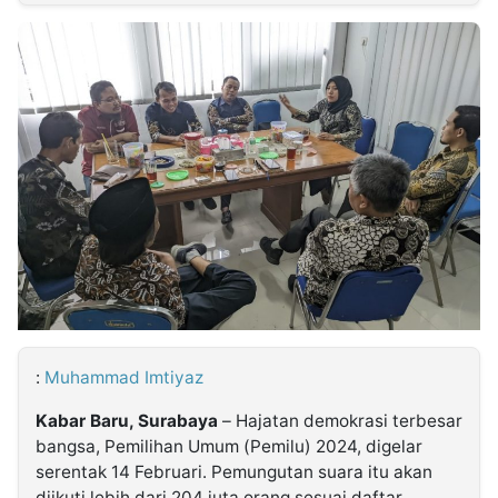
MULTIMEDIA
INDONESIA
Partner
Insight
Suara
Lens
Daily
Jalan
Idealita
Kita
Radar
Seedbacklink
NTB
Time
IDN
Jogja
Rakyat
News
Notice
Baru
Follow
Kabarbaru
:
Muhammad Imtiyaz
Kabar Baru, Surabaya
– Hajatan demokrasi terbesar
bangsa, Pemilihan Umum (Pemilu) 2024, digelar
serentak 14 Februari. Pemungutan suara itu akan
diikuti lebih dari 204 juta orang sesuai daftar