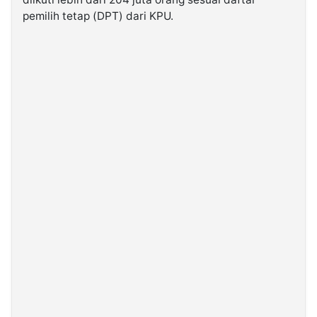
pemilih tetap (DPT) dari KPU.
©
Kabarbaru.co
-
2026
PT.
Kabarbaru
Media
Holding