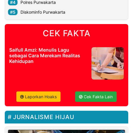
Polres Purwakarta
Diskominfo Purwakarta
CEK FAKTA
Saifull Amzi: Menulis Lagu
sebagai Cara Merekam Realitas
Kehidupan
Laporkan Hoaks
Cek Fakta Lain
JURNALISME HIJAU