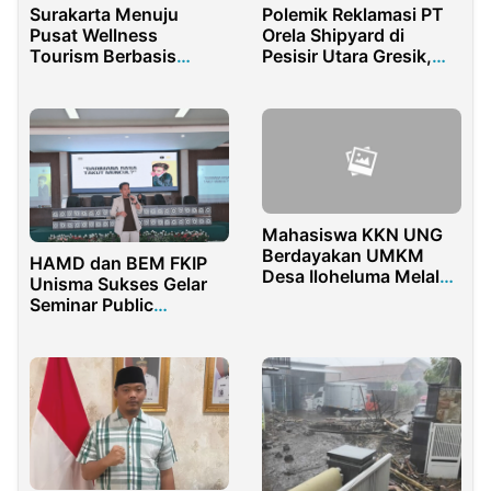
Surakarta Menuju
Polemik Reklamasi PT
Pusat Wellness
Orela Shipyard di
Tourism Berbasis
Pesisir Utara Gresik,
Tradisi: Perlu Kawasan
Avicenna Soroti
Wisata Kesehatan
Dugaan Pelanggaran
Terpadu
Perizinan
Mahasiswa KKN UNG
Berdayakan UMKM
HAMD dan BEM FKIP
Desa Iloheluma Melalui
Unisma Sukses Gelar
Sosialisasi dan
Seminar Public
Pelatihan
Speaking