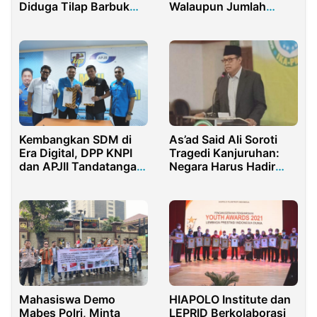
Diduga Tilap Barbuk
Walaupun Jumlah
Skandal Robot Trading
Parpol Koalisi Sedikit
Kembangkan SDM di
As’ad Said Ali Soroti
Era Digital, DPP KNPI
Tragedi Kanjuruhan:
dan APJII Tandatangani
Negara Harus Hadir
MoU
Kelola Fanatisme
Suporter
Mahasiswa Demo
HIAPOLO Institute dan
Mabes Polri, Minta
LEPRID Berkolaborasi