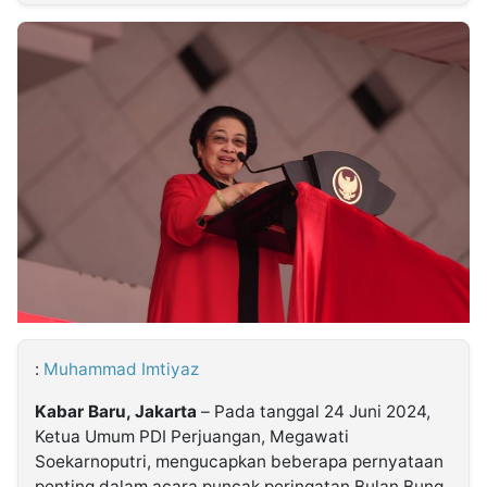
MULTIMEDIA
INDONESIA
Partner
Insight
Suara
Lens
Daily
Jalan
Idealita
Kita
Dinamikapost.com
Radar
Seedbacklink
NTB
Time
IDN
Jogja
Rakyat
News
Notice
Baru
Follow
Kabarbaru
:
Muhammad Imtiyaz
Kabar Baru, Jakarta
– Pada tanggal 24 Juni 2024,
Ketua Umum PDI Perjuangan, Megawati
Soekarnoputri, mengucapkan beberapa pernyataan
penting dalam acara puncak peringatan Bulan Bung