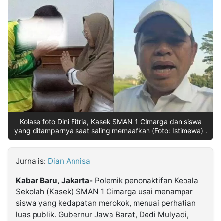
MULTIMEDIA
INDONESIA
Partner
Insight
Suara
Lens
Daily
Jalan
Idealita
Kita
Radar
Seedbacklink
NTB
Time
IDN
Jogja
Rakyat
News
Notice
Baru
Follow
Kabarbaru
Kolase foto Dini Fitria, Kasek SMAN 1 CImarga dan siswa
yang ditamparnya saat saling memaafkan (Foto: Istimewa) .
Jurnalis:
Dian Annisa
Kabar Baru, Jakarta-
Polemik penonaktifan Kepala
Sekolah (Kasek)
SMAN 1 Cimarga
usai menampar
siswa yang kedapatan merokok, menuai perhatian
luas publik. Gubernur
Jawa Barat
,
Dedi Mulyadi
,