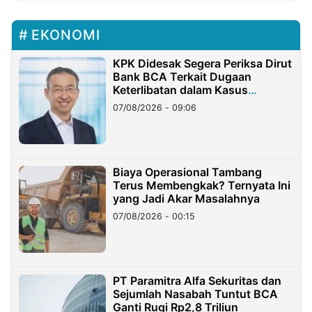
EKONOMI
KPK Didesak Segera Periksa Dirut
Bank BCA Terkait Dugaan
Keterlibatan dalam Kasus
Hilangnya Dana Nasabah Rp2,58
07/08/2026 - 09:06
Miliar
Biaya Operasional Tambang
Terus Membengkak? Ternyata Ini
yang Jadi Akar Masalahnya
07/08/2026 - 00:15
PT Paramitra Alfa Sekuritas dan
Sejumlah Nasabah Tuntut BCA
Ganti Rugi Rp2,8 Triliun