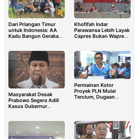
Dari Priangan Timur
Khofifah Indar
untuk Indonesia: AA
Parawansa Lebih Layak
Kadu Bangun Gerakan
Capres Bukan Wapres,
Petani Durian Modern
Ini Versi Para
Akademisi
Permainan Kotor
Proyek PLN Mulai
Masyarakat Desak
Tercium, Dugaan
Prabowo Segera Adili
Korupsi Rp50 Miliar
Kasus Gubernur
Mulai Diselidiki Kejati
Terpilih Kepri