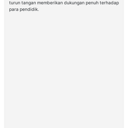
turun tangan memberikan dukungan penuh terhadap
para pendidik.
©
Kabarbaru.co
-
2026
PT.
Kabarbaru
Media
Holding