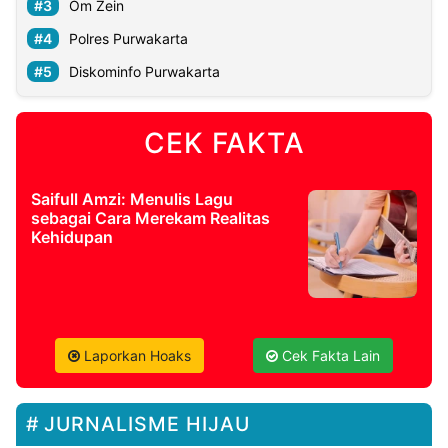
Om Zein
Polres Purwakarta
Diskominfo Purwakarta
CEK FAKTA
Saifull Amzi: Menulis Lagu
sebagai Cara Merekam Realitas
Kehidupan
Laporkan Hoaks
Cek Fakta Lain
JURNALISME HIJAU