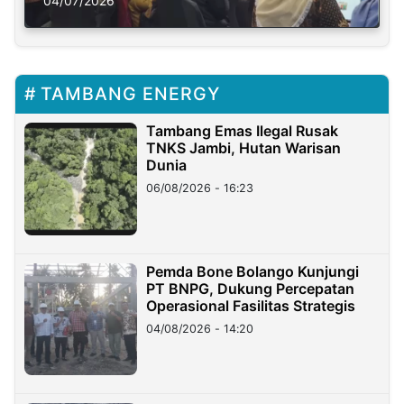
Solusi Krisis Iklim
04/07/2026
TAMBANG ENERGY
Tambang Emas Ilegal Rusak
TNKS Jambi, Hutan Warisan
Dunia
06/08/2026 - 16:23
Pemda Bone Bolango Kunjungi
PT BNPG, Dukung Percepatan
Operasional Fasilitas Strategis
04/08/2026 - 14:20