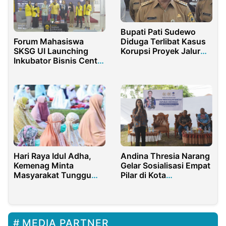
Bupati Pati Sudewo
Diduga Terlibat Kasus
Forum Mahasiswa
Korupsi Proyek Jalur
SKSG UI Launching
Kereta Api
Inkubator Bisnis Center
SKSG UI dan Diskusi
Publik
Hari Raya Idul Adha,
Andina Thresia Narang
Kemenag Minta
Gelar Sosialisasi Empat
Masyarakat Tunggu
Pilar di Kota
Hasil Sidang Isbat
Palangkarya
MEDIA PARTNER