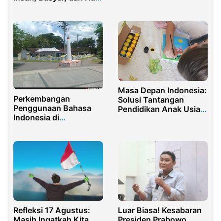
dalam Al-Qur’an
Masa Depan Indonesia:
Perkembangan
Solusi Tantangan
Penggunaan Bahasa
Pendidikan Anak Usia
Indonesia di
Dini
Masyarakat Pedan
Refleksi 17 Agustus:
Luar Biasa! Kesabaran
Masih Ingatkah Kita
Presiden Prabowo