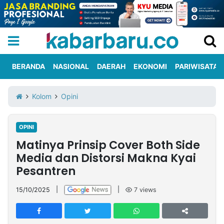
BERANDA
NASIONAL
DAERAH
EKONOMI
PARIWISATA
Informasi
KabarbaruTV
Kirim
Tentang
Kolom
Opini
Iklan
Berita
Kami
OPINI
Berita
Matinya Prinsip Cover Both Side
Nasional
International
Olahraga
Entertainment
Daerah
Pariwisata
Kuliner
Kolom
Media dan Distorsi Makna Kyai
Pesantren
Network
15/10/2025
|
|
7
views
PT
TREETAN