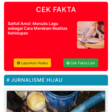
CEK FAKTA
Saifull Amzi: Menulis Lagu
sebagai Cara Merekam Realitas
Kehidupan
Laporkan Hoaks
Cek Fakta Lain
JURNALISME HIJAU