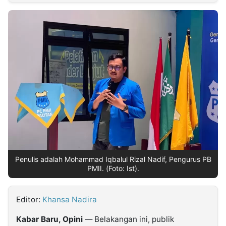
MULTIMEDIA
INDONESIA
Partner
Insight
Suara
Lens
Daily
Jalan
Idealita
Kita
Radar
Seedbacklink
NTB
Time
IDN
Jogja
Rakyat
News
Notice
Baru
Follow
Kabarbaru
Penulis adalah Mohammad Iqbalul Rizal Nadif, Pengurus PB
PMII. (Foto: Ist).
Editor:
Khansa Nadira
Kabar Baru, Opini
— Belakangan ini, publik