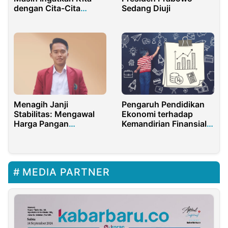
dengan Cita-Cita
Sedang Diuji
Pendiri Bangsa
Menagih Janji
Pengaruh Pendidikan
Stabilitas: Mengawal
Ekonomi terhadap
Harga Pangan
Kemandirian Finansial
Ramadan 2026 di
Remaja
Bawah HET
MEDIA PARTNER