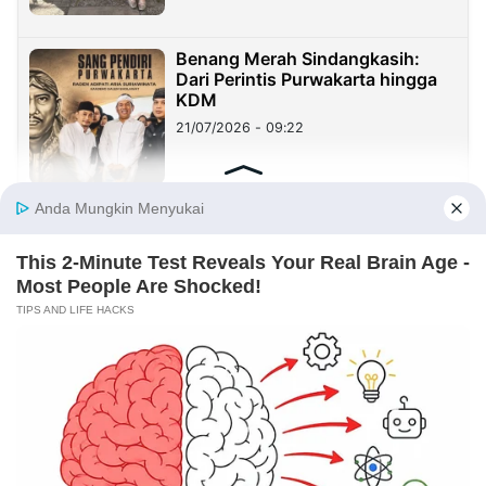
Benang Merah Sindangkasih:
Dari Perintis Purwakarta hingga
KDM
21/07/2026 - 09:22
REDAKSI
INFORMASI IKLAN
KIRIM KARYA
TENTANG KAMI
KIRIM BERITA
MEDIA PARTNER
KABARBARU NETWORK