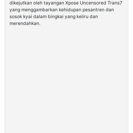
dikejutkan oleh tayangan Xpose Uncensored Trans7
yang menggambarkan kehidupan pesantren dan
©
sosok kyai dalam bingkai yang keliru dan
Kabarbaru.co
-
merendahkan.
2026
PT.
Kabarbaru
Media
Holding