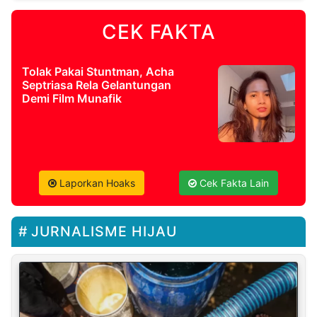
CEK FAKTA
Tolak Pakai Stuntman, Acha
Septriasa Rela Gelantungan
Demi Film Munafik
Laporkan Hoaks
Cek Fakta Lain
JURNALISME HIJAU