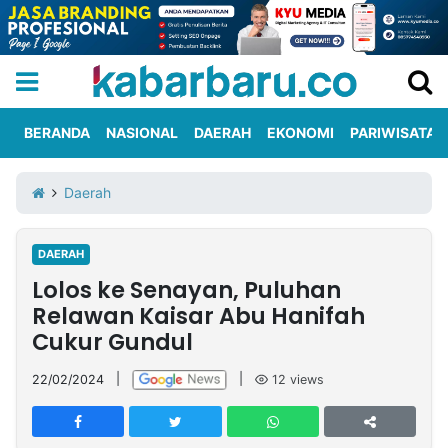
BERANDA
NASIONAL
DAERAH
EKONOMI
PARIWISATA
Informasi
KabarbaruTV
Kirim
Tentang
Daerah
Iklan
Berita
Kami
DAERAH
Berita
Lolos ke Senayan, Puluhan
Nasional
International
Olahraga
Entertainment
Daerah
Pariwisata
Kuliner
Kolom
Relawan Kaisar Abu Hanifah
Cukur Gundul
Network
22/02/2024
|
|
12
views
PT
TREETAN