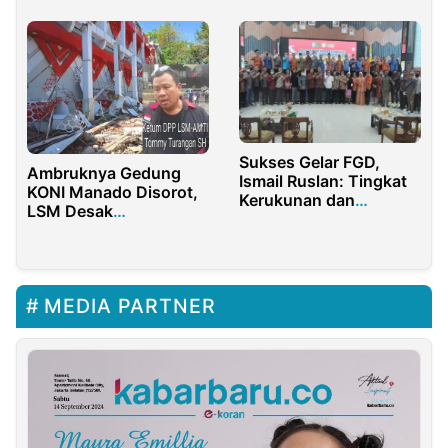
Lingkungan
Sukses Gelar FGD,
Ambruknya Gedung
Ismail Ruslan: Tingkat
KONI Manado Disorot,
Kerukunan dan
LSM Desak
Toleransi di KKR
Penyelidikan Dugaan
Meningkat.
Korupsi Dibuka Kembali
MEDIA PARTNER