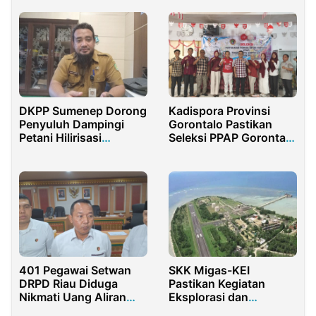
Dilantik
DKPP Sumenep Dorong
Kadispora Provinsi
Penyuluh Dampingi
Gorontalo Pastikan
Petani Hilirisasi
Seleksi PPAP Gorontalo
Perkebunan
Berjalan Transparan
SKK Migas-KEI
401 Pegawai Setwan
Pastikan Kegiatan
DRPD Riau Diduga
Eksplorasi dan
Nikmati Uang Aliran
Produksi Ramah
Dana Korupsi