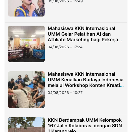
05/08/2026 - 15:49
Mahasiswa KKN Internasional
UMM Gelar Pelatihan AI dan
Affiliate Marketing bagi Pekerja
Migran Indonesia di Taiwan
04/08/2026 - 17:24
Mahasiswa KKN Internasional
UMM Kenalkan Budaya Indonesia
melalui Workshop Konten Kreatif
di Taiwan
04/08/2026 - 10:27
KKN Berdampak UMM Kelompok
167 Jalin Kolaborasi dengan SDN
1 Karangrejo