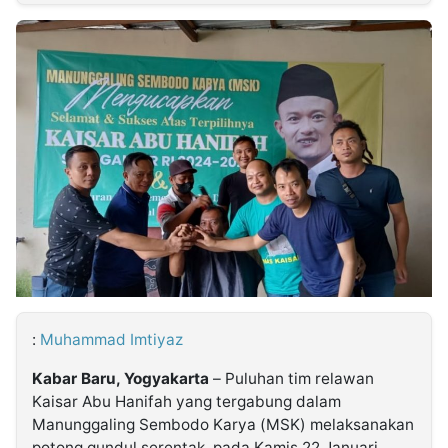
MULTIMEDIA
INDONESIA
Partner
Insight
Suara
Lens
Daily
Jalan
Idealita
Kita
Dinamikapost.com
Radar
Seedbacklink
NTB
Time
IDN
Jogja
Rakyat
News
Notice
Baru
Follow
Kabarbaru
:
Muhammad Imtiyaz
Kabar Baru, Yogyakarta
– Puluhan tim relawan
Kaisar Abu Hanifah yang tergabung dalam
Manunggaling Sembodo Karya (MSK) melaksanakan
potong gundul serentak, pada Kamis 22 Januari