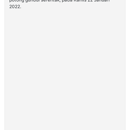
2022.
©
Kabarbaru.co
-
2026
PT.
Kabarbaru
Media
Holding