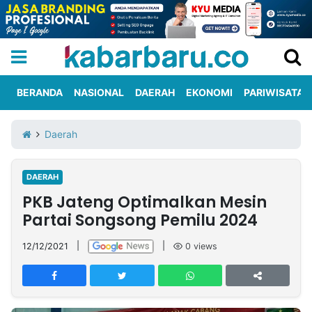
BERANDA
NASIONAL
DAERAH
EKONOMI
PARIWISATA
Informasi
KabarbaruTV
Kirim
Tentang
Daerah
Iklan
Berita
Kami
DAERAH
Berita
PKB Jateng Optimalkan Mesin
Nasional
International
Olahraga
Entertainment
Daerah
Pariwisata
Kuliner
Kolom
Partai Songsong Pemilu 2024
12/12/2021
|
|
0
views
Network
PT
TREETAN