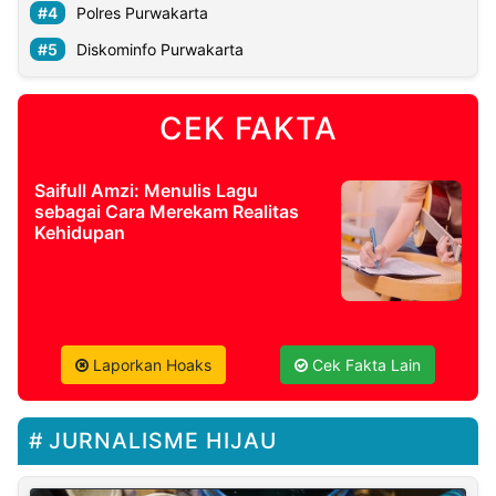
Polres Purwakarta
Diskominfo Purwakarta
CEK FAKTA
Saifull Amzi: Menulis Lagu
sebagai Cara Merekam Realitas
Kehidupan
Laporkan Hoaks
Cek Fakta Lain
JURNALISME HIJAU