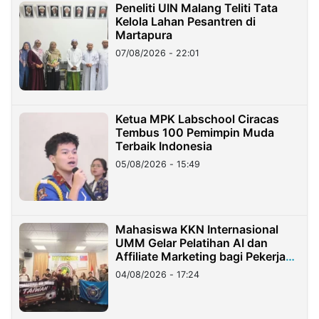
Peneliti UIN Malang Teliti Tata
Kelola Lahan Pesantren di
Martapura
07/08/2026 - 22:01
Ketua MPK Labschool Ciracas
Tembus 100 Pemimpin Muda
Terbaik Indonesia
05/08/2026 - 15:49
Mahasiswa KKN Internasional
UMM Gelar Pelatihan AI dan
Affiliate Marketing bagi Pekerja
Migran Indonesia di Taiwan
04/08/2026 - 17:24