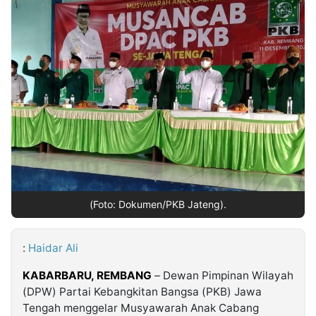
MULTIMEDIA
INDONESIA
Partner
Insight
Suara
Lens
Daily
Jalan
Idealita
Kita
Dinamikapost.com
Radar
Seedbacklink
NTB
Time
IDN
Jogja
Rakyat
News
Notice
Baru
Follow
Kabarbaru
(Foto: Dokumen/PKB Jateng).
:
Haidar Ali
KABARBARU,
REMBANG
– Dewan Pimpinan Wilayah
(DPW) Partai Kebangkitan Bangsa (PKB) Jawa
Tengah menggelar Musyawarah Anak Cabang