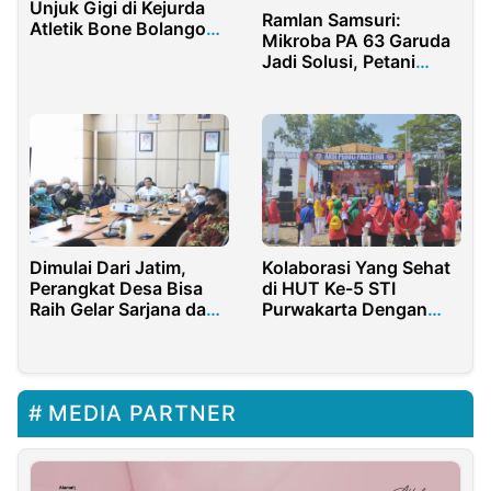
Unjuk Gigi di Kejurda
Ramlan Samsuri:
Atletik Bone Bolango
Mikroba PA 63 Garuda
2025
Jadi Solusi, Petani
Rambutan Sumringah
Bisa Dua Kali Panen
Dalam Setahun
Dimulai Dari Jatim,
Kolaborasi Yang Sehat
Perangkat Desa Bisa
di HUT Ke-5 STI
Raih Gelar Sarjana dan
Purwakarta Dengan
Doktor
Jurnalis Bela Negara
MEDIA PARTNER