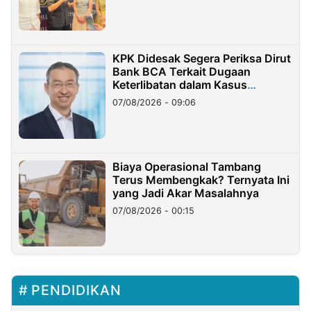
KPK Didesak Segera Periksa Dirut
Bank BCA Terkait Dugaan
Keterlibatan dalam Kasus
Hilangnya Dana Nasabah Rp2,58
07/08/2026 - 09:06
Miliar
Biaya Operasional Tambang
Terus Membengkak? Ternyata Ini
yang Jadi Akar Masalahnya
07/08/2026 - 00:15
PENDIDIKAN