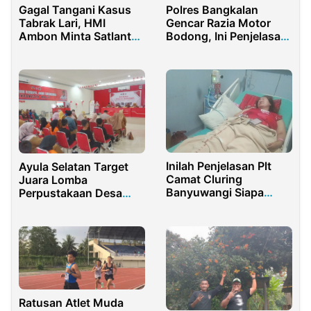
Gagal Tangani Kasus
Polres Bangkalan
Tabrak Lari, HMI
Gencar Razia Motor
Ambon Minta Satlantas
Bodong, Ini Penjelasan
Tanggung Jawab
Kapolres
Inilah Penjelasan Plt
Ayula Selatan Target
Camat Cluring
Juara Lomba
Banyuwangi Siapa
Perpustakaan Desa
Yang Harus
Gorontalo
Bertanggung Jawab
Soal Tragedi Karnaval
Desa Sraten
Ratusan Atlet Muda