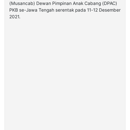
(Musancab) Dewan Pimpinan Anak Cabang (DPAC)
PKB se-Jawa Tengah serentak pada 11-12 Desember
©
2021.
Kabarbaru.co
-
2026
PT.
Kabarbaru
Media
Holding