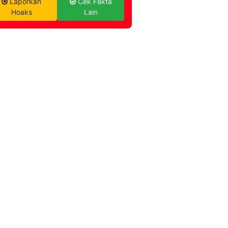
Laporkan
Cek Fakta
Hoaks
Lain