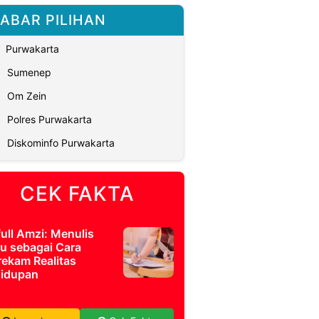
ABAR PILIHAN
Purwakarta
Sumenep
Om Zein
Polres Purwakarta
Diskominfo Purwakarta
CEK FAKTA
full Amzi: Menulis
u sebagai Cara
ekam Realitas
idupan