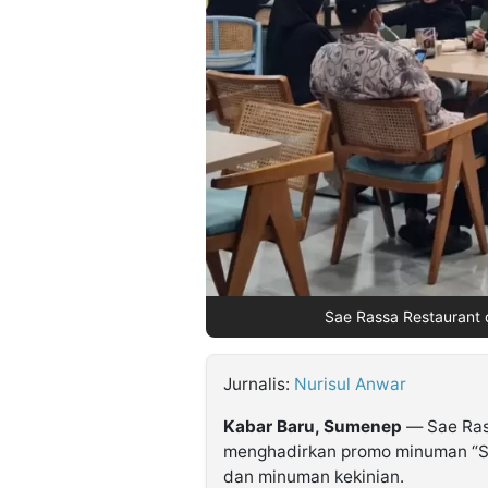
©
Kabarbaru.co
-
2026
PT.
Kabarbaru
Media
Holding
Sae Rassa Restaurant 
Jurnalis:
Nurisul Anwar
Kabar Baru, Sumenep
— Sae Ras
menghadirkan promo minuman “Spe
dan minuman kekinian.