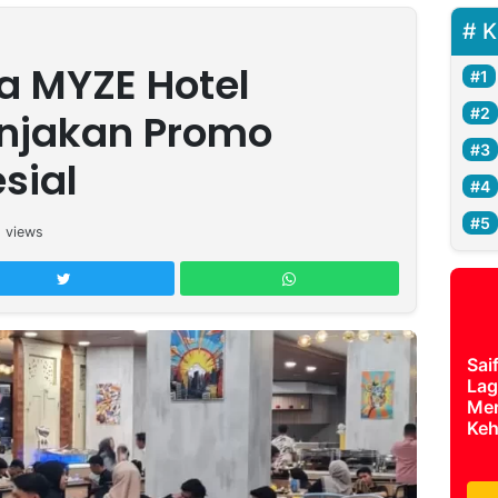
K
sa MYZE Hotel
njakan Promo
sial
5
views
Sai
Lag
Mer
Keh