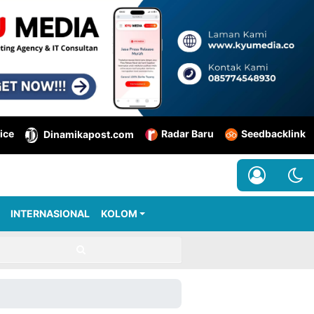
ice
Radar Baru
Seedbacklink
Dinamikapost.com
INTERNASIONAL
KOLOM