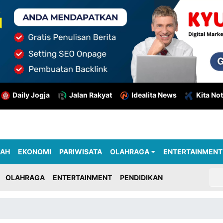
Daily Jogja
Jalan Rakyat
Idealita News
Kita Not
RAH
EKONOMI
PARIWISATA
OLAHRAGA
ENTERTAINMENT
OLAHRAGA
ENTERTAINMENT
PENDIDIKAN