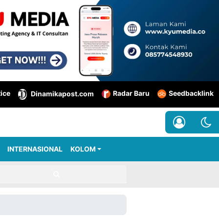
tice
Radar Baru
Seedbacklink
Dinamikapost.com
INTERNASIONAL
KOLOM