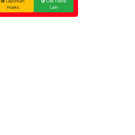
Laporkan
Cek Fakta
Hoaks
Lain