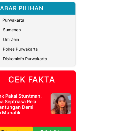
ABAR PILIHAN
Purwakarta
Sumenep
Om Zein
Polres Purwakarta
Diskominfo Purwakarta
CEK FAKTA
ak Pakai Stuntman,
a Septriasa Rela
antungan Demi
m Munafik