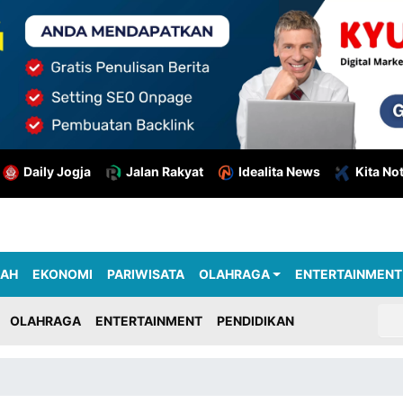
Daily Jogja
Jalan Rakyat
Idealita News
Kita No
RAH
EKONOMI
PARIWISATA
OLAHRAGA
ENTERTAINMENT
OLAHRAGA
ENTERTAINMENT
PENDIDIKAN