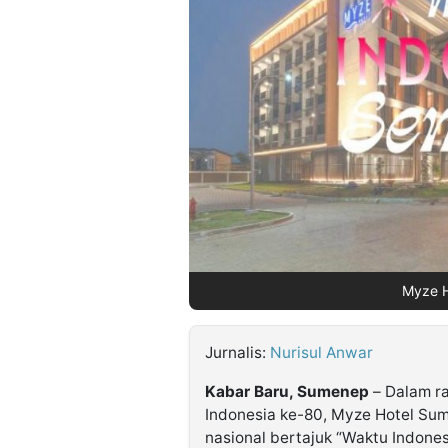
©
Kabarbaru.co
-
2026
PT.
Kabarbaru
Media
Holding
Myze H
Jurnalis:
Nurisul Anwar
Kabar Baru, Sumenep
– Dalam r
Indonesia ke-80, Myze Hotel S
nasional bertajuk “Waktu Indones