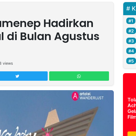
K
Sumenep Hadirkan
l di Bulan Agustus
8
views
Tol
Ach
Gel
Fil