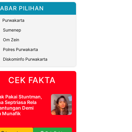
ABAR PILIHAN
Purwakarta
Sumenep
Om Zein
Polres Purwakarta
Diskominfo Purwakarta
CEK FAKTA
ak Pakai Stuntman,
a Septriasa Rela
antungan Demi
m Munafik