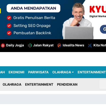
Daily Jogja
Jalan Rakyat
Idealita News
Kita No
RAH
EKONOMI
PARIWISATA
OLAHRAGA
ENTERTAINMENT
OLAHRAGA
ENTERTAINMENT
PENDIDIKAN