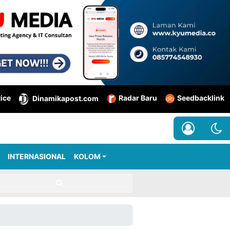
tice
Radar Baru
Seedbacklink
Dinamikapost.com
INTERNASIONAL
KOLOM