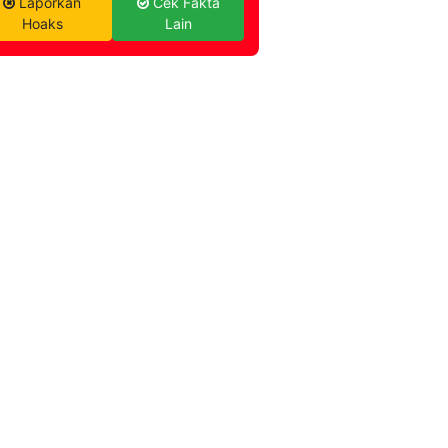
Laporkan
Cek Fakta
Hoaks
Lain