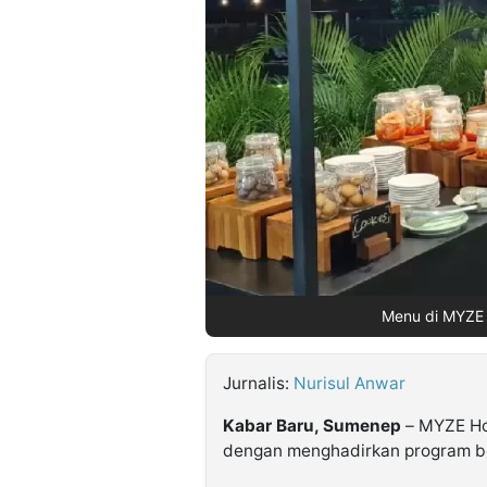
©
Kabarbaru.co
-
2026
PT.
Kabarbaru
Media
Holding
Menu di MYZE 
Jurnalis:
Nurisul Anwar
Kabar Baru, Sumenep
– MYZE Ho
dengan menghadirkan program be