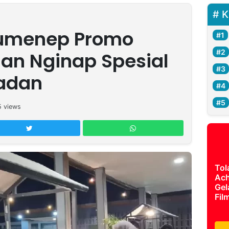
K
Sumenep Promo
an Nginap Spesial
adan
5
views
Tol
Ach
Gel
Fil