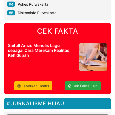
Polres Purwakarta
Diskominfo Purwakarta
CEK FAKTA
Saifull Amzi: Menulis Lagu
sebagai Cara Merekam Realitas
Kehidupan
Laporkan Hoaks
Cek Fakta Lain
JURNALISME HIJAU