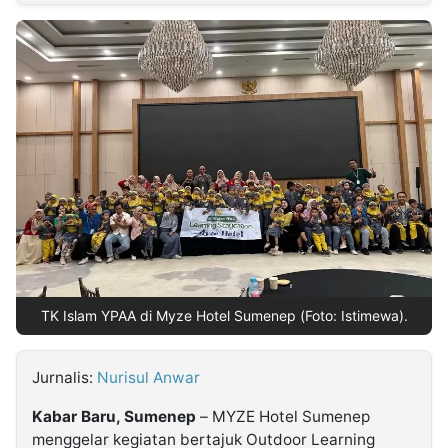
MULTIMEDIA
INDONESIA
Partner
Insight
Suara
Lens
Daily
Jalan
Idealita
Kita
Dinamikapost.com
Radar
Seedbacklink
NTB
Time
IDN
Jogja
Rakyat
News
Notice
Baru
Follow
Kabarbaru
TK Islam YPAA di Myze Hotel Sumenep (Foto: Istimewa).
Jurnalis:
Nurisul Anwar
Kabar Baru, Sumenep
– MYZE Hotel Sumenep
menggelar kegiatan bertajuk Outdoor Learning