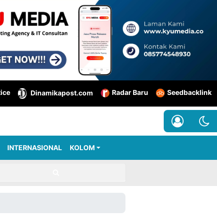
tice
Radar Baru
Seedbacklink
Dinamikapost.com
INTERNASIONAL
KOLOM