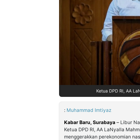
©
Kabarbaru.co
-
2026
PT.
Kabarbaru
Media
Holding
Ketua DPD RI, AA LaNy
:
Muhammad Imtiyaz
Kabar Baru, Surabaya
–
Libur Na
Ketua DPD RI, AA LaNyalla Mahmu
menggerakkan perekonomian nasi