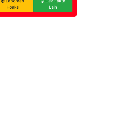
Laporkan
Cek Fakta
Hoaks
Lain