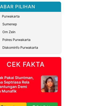
ABAR PILIHAN
Purwakarta
Sumenep
Om Zein
Polres Purwakarta
Diskominfo Purwakarta
CEK FAKTA
ak Pakai Stuntman,
a Septriasa Rela
antungan Demi
m Munafik