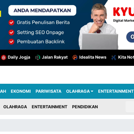
Daily Jogja
Jalan Rakyat
Idealita News
Kita No
RAH
EKONOMI
PARIWISATA
OLAHRAGA
ENTERTAINMENT
OLAHRAGA
ENTERTAINMENT
PENDIDIKAN