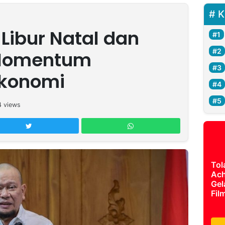
K
 Libur Natal dan
 Momentum
Ekonomi
4
views
Tol
Ach
Gel
Fil