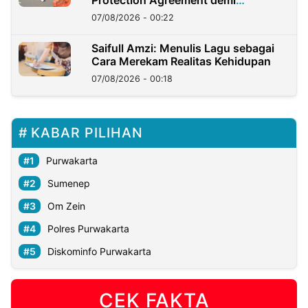
Kedaulatan Negara
07/08/2026 - 00:22
Saifull Amzi: Menulis Lagu sebagai
Cara Merekam Realitas Kehidupan
07/08/2026 - 00:18
KABAR PILIHAN
Purwakarta
Sumenep
Om Zein
Polres Purwakarta
Diskominfo Purwakarta
CEK FAKTA