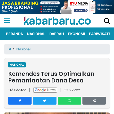
BERANDA
NASIONAL
DAERAH
EKONOMI
PARIWISATA
Informasi
KabarbaruTV
Kirim
Tentang
Nasional
Iklan
Berita
Kami
NASIONAL
Berita
Kemendes Terus Optimalkan
Nasional
International
Olahraga
Entertainment
Daerah
Pariwisata
Kuliner
Kolom
Pemanfaatan Dana Desa
14/06/2022
|
|
6
views
Network
PT
TREETAN