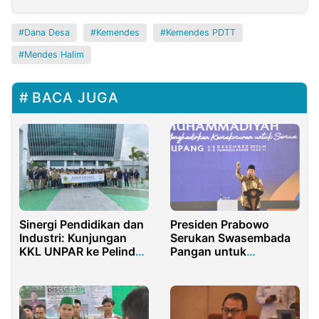
Dana Desa
Kemendes
Kemendes PDTT
Mendes Halim
BACA JUGA
Sinergi Pendidikan dan
Presiden Prabowo
Industri: Kunjungan
Serukan Swasembada
KKL UNPAR ke Pelindo
Pangan untuk
Tower yang
Makmurkan Rakyat
Menginspirasi