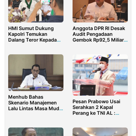
HMI Sumut Dukung
Anggota DPR RI Desak
Kapolri Temukan
Audit Pengadaan
Dalang Teror Kepada
Gembok Rp92,5 Miliar
Aktivis HAM Andrie
di Ditjenpas, Diduga
Yunus
Dikorupsi
Menhub Bahas
Pesan Prabowo Usai
Skenario Manajemen
Serahkan 2 Kapal
Lalu Lintas Masa Mudik
Perang ke TNI AL :
2022 Bersama
Tolong Dijaga!
Korlantas Polri