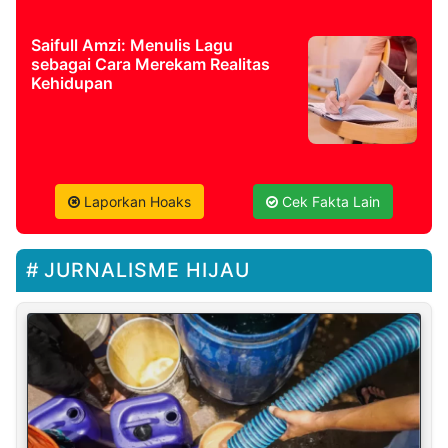
Saifull Amzi: Menulis Lagu
sebagai Cara Merekam Realitas
Kehidupan
Laporkan Hoaks
Cek Fakta Lain
JURNALISME HIJAU