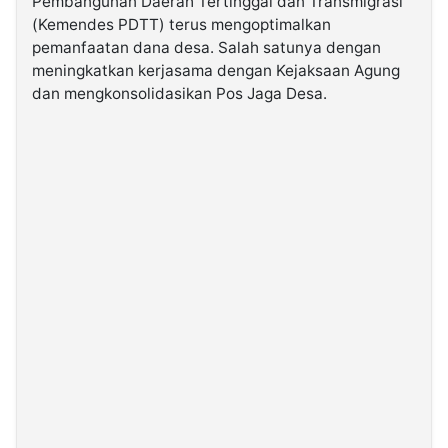
Pembangunan Daerah Tertinggal dan Transmigrasi
(Kemendes PDTT) terus mengoptimalkan
pemanfaatan dana desa. Salah satunya dengan
©
Kabarbaru.co
meningkatkan kerjasama dengan Kejaksaan Agung
-
2026
dan mengkonsolidasikan Pos Jaga Desa.
PT.
Kabarbaru
Media
Holding