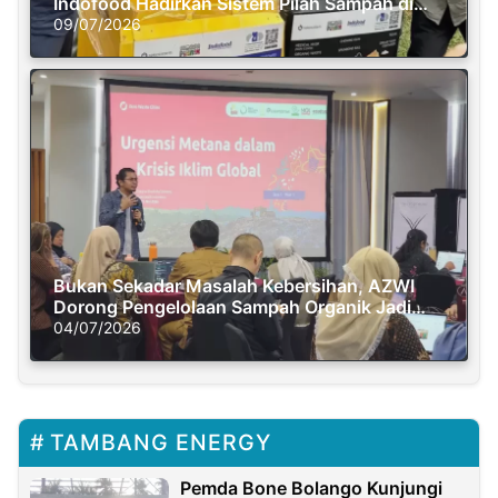
Indofood Hadirkan Sistem Pilah Sampah di
Semasa Piknik
09/07/2026
Bukan Sekadar Masalah Kebersihan, AZWI
Dorong Pengelolaan Sampah Organik Jadi
Solusi Krisis Iklim
04/07/2026
TAMBANG ENERGY
Pemda Bone Bolango Kunjungi