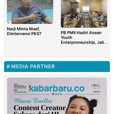
Narji Minta Maaf,
PB PMII Hadiri Asean
Diintervensi PKS?
Youth
Enterpreneurship, Jalin
Kerjasama Antar-
Wirausahawan Muda
MEDIA PARTNER