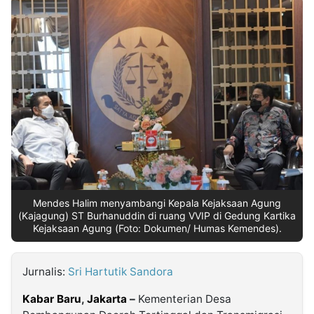
MULTIMEDIA
INDONESIA
Partner
Insight
Suara
Lens
Daily
Jalan
Idealita
Kita
Dinamikapost.com
Radar
Seedbacklink
NTB
Time
IDN
Jogja
Rakyat
News
Notice
Baru
Follow
Kabarbaru
Mendes Halim menyambangi Kepala Kejaksaan Agung
(Kajagung) ST Burhanuddin di ruang VVIP di Gedung Kartika
Kejaksaan Agung (Foto: Dokumen/ Humas Kemendes).
Jurnalis:
Sri Hartutik Sandora
Kabar Baru
,
Jakarta
–
Kementerian Desa