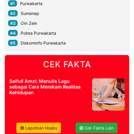
Purwakarta
Sumenep
Om Zein
Polres Purwakarta
Diskominfo Purwakarta
CEK FAKTA
Saifull Amzi: Menulis Lagu
sebagai Cara Merekam Realitas
Kehidupan
Laporkan Hoaks
Cek Fakta Lain