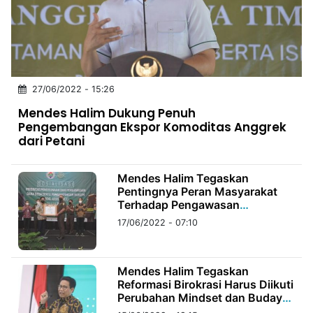
MULTIMEDIA
INDONESIA
Partner
27/06/2022 - 15:26
Insight
Suara
Lens
Daily
Jalan
Idealita
Kita
Dinamikapost.com
Radar
Seedbacklink
Mendes Halim Dukung Penuh
NTB
Time
IDN
Jogja
Rakyat
News
Notice
Baru
Pengembangan Ekspor Komoditas Anggrek
dari Petani
Follow
Kabarbaru
Mendes Halim Tegaskan
Pentingnya Peran Masyarakat
Terhadap Pengawasan
Penggunaan Dana Desa
17/06/2022 - 07:10
Mendes Halim Tegaskan
Reformasi Birokrasi Harus Diikuti
Perubahan Mindset dan Budaya
Kerja