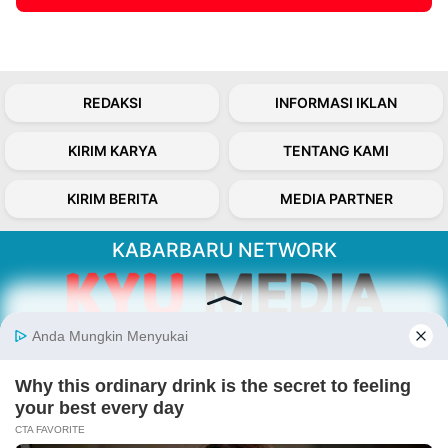
REDAKSI
INFORMASI IKLAN
KIRIM KARYA
TENTANG KAMI
KIRIM BERITA
MEDIA PARTNER
KABARBARU NETWORK
About Our Kabarbaru.co
Kabarbaru.co menyajikan berita aktual dan
inspiratif dari sudut pandang berbaik sangka
serta terverifikasi dari sumber yang tepat.