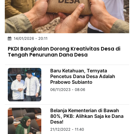
MULTIMEDIA
INDONESIA
Partner
14/01/2026 - 20:11
Insight
Suara
Lens
Daily
Jalan
Idealita
Kita
Dinamikapost.com
Radar
Seedbacklink
PKDI Bangkalan Dorong Kreativitas Desa di
NTB
Time
IDN
Jogja
Rakyat
News
Notice
Baru
Tengah Penurunan Dana Desa
Follow
Kabarbaru
Baru Ketahuan, Ternyata
Pencetus Dana Desa Adalah
Prabowo Subianto
06/11/2023 - 08:06
Belanja Kementerian di Bawah
80%, PKB: Alihkan Saja ke Dana
Desa!
21/12/2022 - 11:40