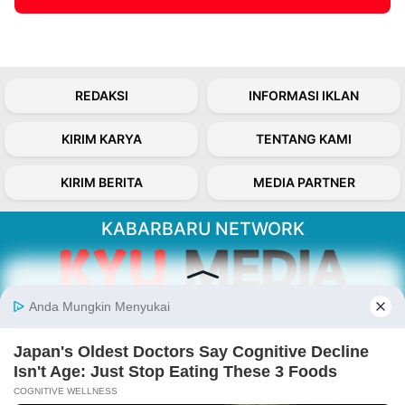
REDAKSI
INFORMASI IKLAN
KIRIM KARYA
TENTANG KAMI
KIRIM BERITA
MEDIA PARTNER
KABARBARU NETWORK
About Our Kabarbaru.co
Kabarbaru.co menyajikan berita aktual dan
inspiratif dari sudut pandang berbaik sangka
serta terverifikasi dari sumber yang tepat.