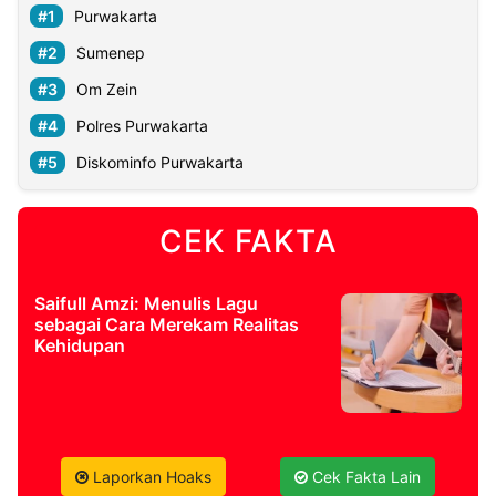
Purwakarta
Sumenep
Om Zein
Polres Purwakarta
Diskominfo Purwakarta
CEK FAKTA
Saifull Amzi: Menulis Lagu
sebagai Cara Merekam Realitas
Kehidupan
Laporkan Hoaks
Cek Fakta Lain