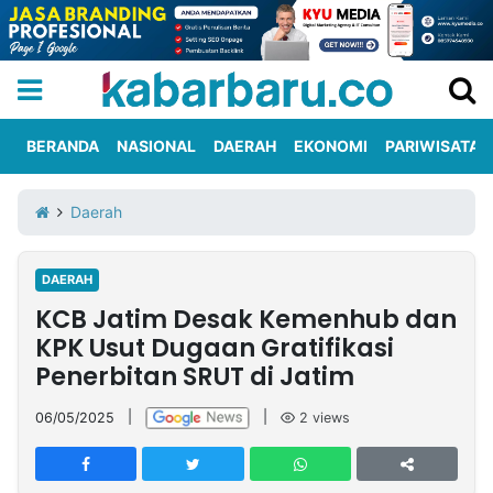
BERANDA
NASIONAL
DAERAH
EKONOMI
PARIWISATA
Informasi
KabarbaruTV
Kirim
Tentang
Daerah
Iklan
Berita
Kami
DAERAH
Berita
KCB Jatim Desak Kemenhub dan
Nasional
International
Olahraga
Entertainment
Daerah
Pariwisata
Kuliner
Kolom
KPK Usut Dugaan Gratifikasi
Penerbitan SRUT di Jatim
Network
06/05/2025
|
|
2
views
PT
TREETAN