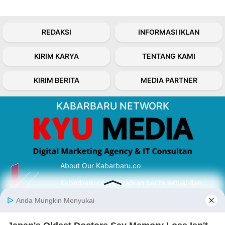
REDAKSI
INFORMASI IKLAN
KIRIM KARYA
TENTANG KAMI
KIRIM BERITA
MEDIA PARTNER
KABARBARU NETWORK
About Our Kabarbaru.co
Kabarbaru.co menyajikan berita aktual dan
inspiratif dari sudut pandang berbaik sangka
serta terverifikasi dari sumber yang tepat.