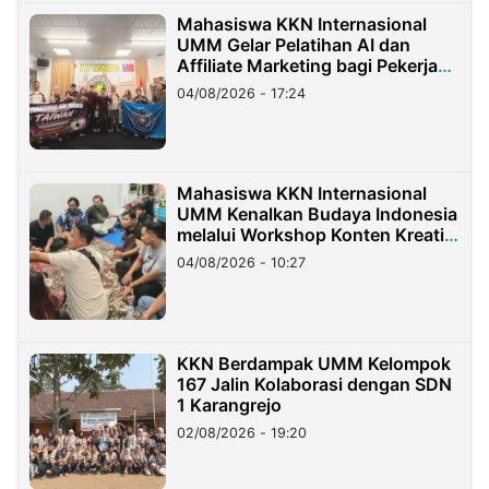
Mahasiswa KKN Internasional
UMM Gelar Pelatihan AI dan
Affiliate Marketing bagi Pekerja
Migran Indonesia di Taiwan
04/08/2026 - 17:24
Mahasiswa KKN Internasional
UMM Kenalkan Budaya Indonesia
melalui Workshop Konten Kreatif
di Taiwan
04/08/2026 - 10:27
KKN Berdampak UMM Kelompok
167 Jalin Kolaborasi dengan SDN
1 Karangrejo
02/08/2026 - 19:20