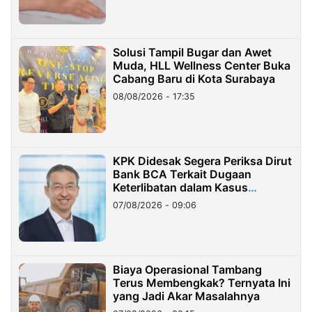
Solusi Tampil Bugar dan Awet
Muda, HLL Wellness Center Buka
Cabang Baru di Kota Surabaya
08/08/2026 - 17:35
KPK Didesak Segera Periksa Dirut
Bank BCA Terkait Dugaan
Keterlibatan dalam Kasus
Hilangnya Dana Nasabah Rp2,58
07/08/2026 - 09:06
Miliar
Biaya Operasional Tambang
Terus Membengkak? Ternyata Ini
yang Jadi Akar Masalahnya