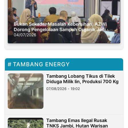
Bukan Sekadar Masalah Kebersihan, AZWI
Dorong Pengelolaan Sampah Organik Jadi
Solusi Krisis Iklim
04/07/2026
TAMBANG ENERGY
Tambang Lobang Tikus di Tilek
Diduga Milik Iin, Produksi 700 Kg
07/08/2026 - 19:02
Tambang Emas Ilegal Rusak
TNKS Jambi, Hutan Warisan