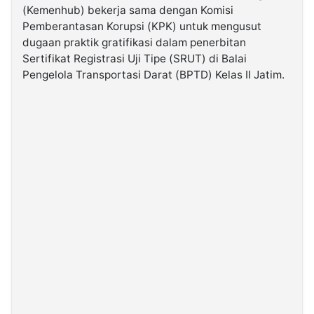
(Kemenhub) bekerja sama dengan Komisi
Pemberantasan Korupsi (KPK) untuk mengusut
©
dugaan praktik gratifikasi dalam penerbitan
Kabarbaru.co
-
Sertifikat Registrasi Uji Tipe (SRUT) di Balai
2026
Pengelola Transportasi Darat (BPTD) Kelas II Jatim.
PT.
Kabarbaru
Media
Holding