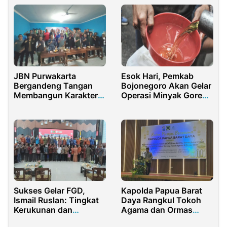
JBN Purwakarta
Esok Hari, Pemkab
Bergandeng Tangan
Bojonegoro Akan Gelar
Membangun Karakter
Operasi Minyak Goreng
Masyarakat Melalui
Murah
Wasbang
Sukses Gelar FGD,
Kapolda Papua Barat
Ismail Ruslan: Tingkat
Daya Rangkul Tokoh
Kerukunan dan
Agama dan Ormas
Toleransi di KKR
Islam Lewat Buka