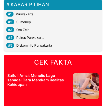
KABAR PILIHAN
Purwakarta
Sumenep
Om Zein
Polres Purwakarta
Diskominfo Purwakarta
CEK FAKTA
Saifull Amzi: Menulis Lagu
sebagai Cara Merekam Realitas
Kehidupan