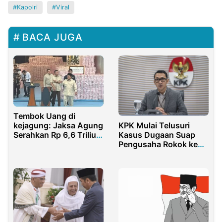
Kapolri
Viral
BACA JUGA
Tembok Uang di
KPK Mulai Telusuri
kejagung: Jaksa Agung
Kasus Dugaan Suap
Serahkan Rp 6,6 Triliun
Pengusaha Rokok ke
Ke Kas Negara
Pejabat Bea Cukai