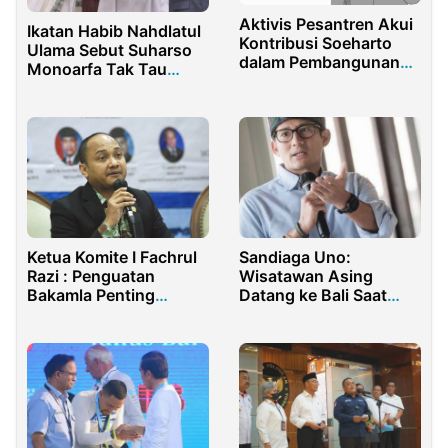
Aktivis Pesantren Akui
Ikatan Habib Nahdlatul
Kontribusi Soeharto
Ulama Sebut Suharso
dalam Pembangunan
Monoarfa Tak Tau
Nasional
Sopan Santun
Ketua Komite I Fachrul
Sandiaga Uno:
Razi : Penguatan
Wisatawan Asing
Bakamla Penting
Datang ke Bali Saat
Menjaga Kedaulatan
Pandemi Semakin
Bangsa
Meningkat