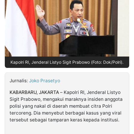
MULTIMEDIA
INDONESIA
Partner
Insight
Suara
Lens
Daily
Jalan
Idealita
Kita
Dinamikapost.com
Radar
Seedbacklink
NTB
Time
IDN
Jogja
Rakyat
News
Notice
Baru
Kapolri RI, Jenderal Listyo Sigit Prabowo (Foto: Dok/Polri).
Follow
Kabarbaru
Jurnalis:
Joko Prasetyo
KABARBARU, JAKARTA
– Kapolri RI, Jenderal Listyo
Sigit Prabowo, mengakui maraknya insiden anggota
polisi yang nakal di daerah membuat citra Polri
tercoreng. Dia menyebut berbagai kasus yang viral
tersebut sebagai tamparan keras kepada institusi.