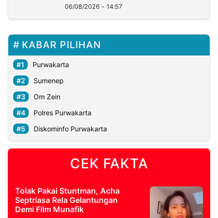
06/08/2026 - 14:57
KABAR PILIHAN
Purwakarta
Sumenep
Om Zein
Polres Purwakarta
Diskominfo Purwakarta
CEK FAKTA
Tolak Pakai Stuntman, Acha
Septriasa Rela Gelantungan
Demi Film Munafik