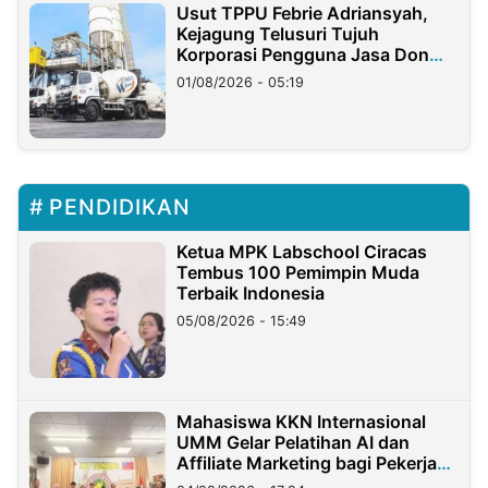
Usut TPPU Febrie Adriansyah,
Kejagung Telusuri Tujuh
Korporasi Pengguna Jasa Don
Ritto
01/08/2026 - 05:19
PENDIDIKAN
Ketua MPK Labschool Ciracas
Tembus 100 Pemimpin Muda
Terbaik Indonesia
05/08/2026 - 15:49
Mahasiswa KKN Internasional
UMM Gelar Pelatihan AI dan
Affiliate Marketing bagi Pekerja
Migran Indonesia di Taiwan