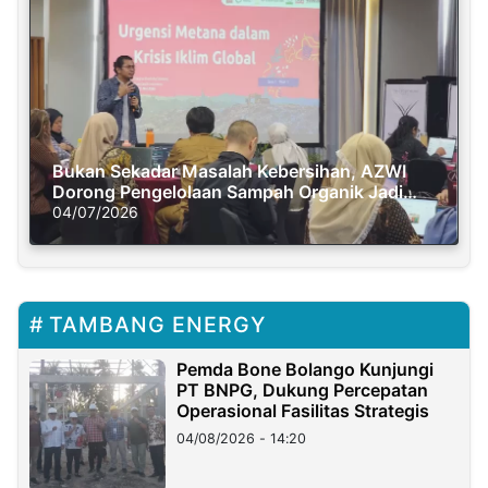
Bukan Sekadar Masalah Kebersihan, AZWI
Dorong Pengelolaan Sampah Organik Jadi
Solusi Krisis Iklim
04/07/2026
TAMBANG ENERGY
Pemda Bone Bolango Kunjungi
PT BNPG, Dukung Percepatan
Operasional Fasilitas Strategis
04/08/2026 - 14:20