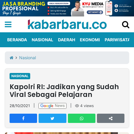
BERANDA
NASIONAL
DAERAH
EKONOMI
PARIWISATA
Informasi
KabarbaruTV
Kirim
Tentang
Nasional
Iklan
Berita
Kami
NASIONAL
Berita
Kapolri RI: Jadikan yang Sudah
Nasional
International
Olahraga
Entertainment
Daerah
Pariwisata
Kuliner
Kolom
Viral Sebagai Pelajaran
28/10/2021
|
|
4
views
Network
PT
TREETAN