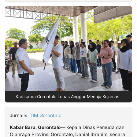
MULTIMEDIA
INDONESIA
Partner
Insight
Suara
Lens
Daily
Jalan
Idealita
Kita
Dinamikapost.com
Radar
Seedbacklink
NTB
Time
IDN
Jogja
Rakyat
News
Notice
Baru
Follow
Kabarbaru
Kadispora Gorontalo Lepas Anggar Menuju Kejurnas .
Jurnalis:
TIM Gorontalo
Kabar Baru, Gorontalo
— Kepala Dinas Pemuda dan
Olahraga Provinsi Gorontalo, Danial Ibrahim, secara