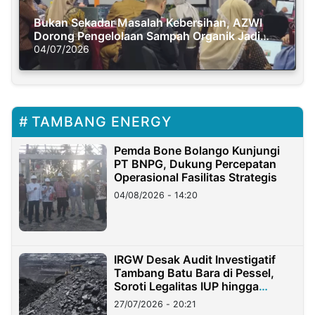
Bukan Sekadar Masalah Kebersihan, AZWI
Dorong Pengelolaan Sampah Organik Jadi
Solusi Krisis Iklim
04/07/2026
TAMBANG ENERGY
Pemda Bone Bolango Kunjungi
PT BNPG, Dukung Percepatan
Operasional Fasilitas Strategis
04/08/2026 - 14:20
IRGW Desak Audit Investigatif
Tambang Batu Bara di Pessel,
Soroti Legalitas IUP hingga
Stockpile
27/07/2026 - 20:21