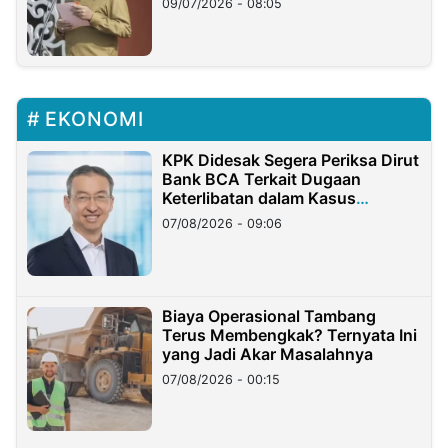
09/07/2026 - 08:05
EKONOMI
KPK Didesak Segera Periksa Dirut
Bank BCA Terkait Dugaan
Keterlibatan dalam Kasus
Hilangnya Dana Nasabah Rp2,58
07/08/2026 - 09:06
Miliar
Biaya Operasional Tambang
Terus Membengkak? Ternyata Ini
yang Jadi Akar Masalahnya
07/08/2026 - 00:15