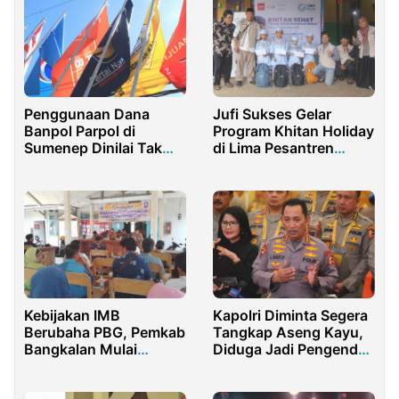
Penggunaan Dana
Jufi Sukses Gelar
Banpol Parpol di
Program Khitan Holiday
Sumenep Dinilai Tak
di Lima Pesantren
Optimal
Jakarta
Kebijakan IMB
Kapolri Diminta Segera
Berubaha PBG, Pemkab
Tangkap Aseng Kayu,
Bangkalan Mulai
Diduga Jadi Pengendali
Lakukan Sosialisasi
Bandar Judi Online di
Sumut