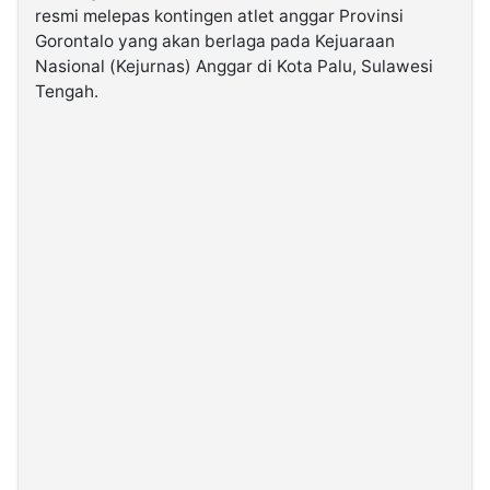
resmi melepas kontingen atlet anggar Provinsi
Gorontalo yang akan berlaga pada Kejuaraan
©
Nasional (Kejurnas) Anggar di Kota Palu, Sulawesi
Kabarbaru.co
-
Tengah.
2026
PT.
Kabarbaru
Media
Holding