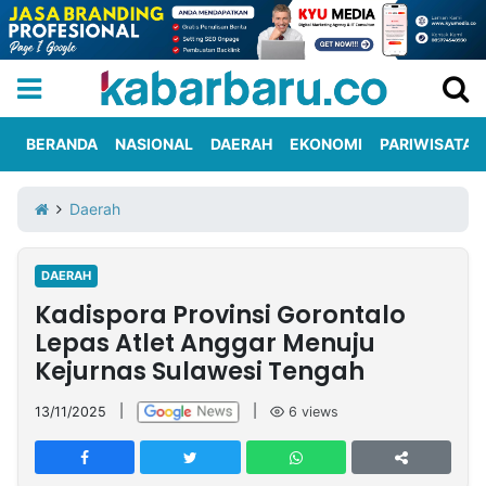
BERANDA
NASIONAL
DAERAH
EKONOMI
PARIWISATA
Informasi
KabarbaruTV
Kirim
Tentang
Daerah
Iklan
Berita
Kami
DAERAH
Berita
Kadispora Provinsi Gorontalo
Nasional
International
Olahraga
Entertainment
Daerah
Pariwisata
Kuliner
Kolom
Lepas Atlet Anggar Menuju
Kejurnas Sulawesi Tengah
Network
13/11/2025
|
|
6
views
PT
TREETAN