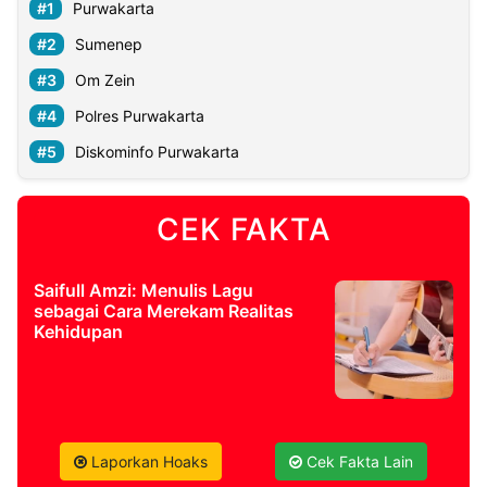
Purwakarta
Sumenep
Om Zein
Polres Purwakarta
Diskominfo Purwakarta
CEK FAKTA
Saifull Amzi: Menulis Lagu
sebagai Cara Merekam Realitas
Kehidupan
Laporkan Hoaks
Cek Fakta Lain