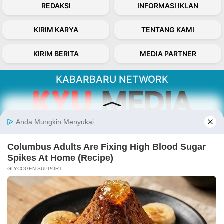
REDAKSI
INFORMASI IKLAN
KIRIM KARYA
TENTANG KAMI
KIRIM BERITA
MEDIA PARTNER
KABARBARU NETWORK
About Our Kabarbaru.co
Kabarbaru.co menyajikan berita aktual dan
inspiratif dari sudut pandang berbaik sangka
serta terverifikasi dari sumber yang tepat.
Follow Kabarbaru