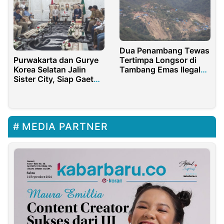
Dua Penambang Tewas
Tertimpa Longsor di
Purwakarta dan Gurye
Tambang Emas Ilegal
Korea Selatan Jalin
Poboya, Minim
Sister City, Siap Gaet
Penindakan Jadi
Investasi Besar!
Sorotan
MEDIA PARTNER