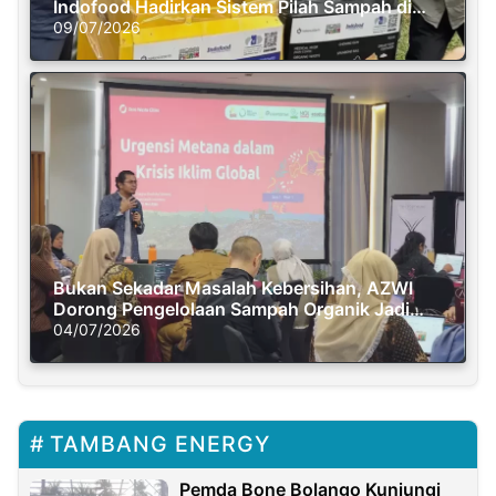
Indofood Hadirkan Sistem Pilah Sampah di
Semasa Piknik
09/07/2026
Bukan Sekadar Masalah Kebersihan, AZWI
Dorong Pengelolaan Sampah Organik Jadi
Solusi Krisis Iklim
04/07/2026
TAMBANG ENERGY
Pemda Bone Bolango Kunjungi