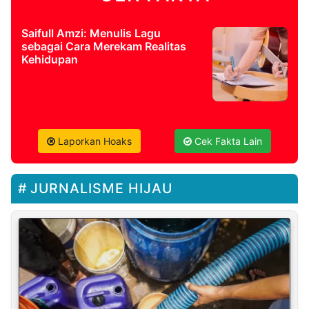
Saifull Amzi: Menulis Lagu
sebagai Cara Merekam Realitas
Kehidupan
Laporkan Hoaks
Cek Fakta Lain
JURNALISME HIJAU