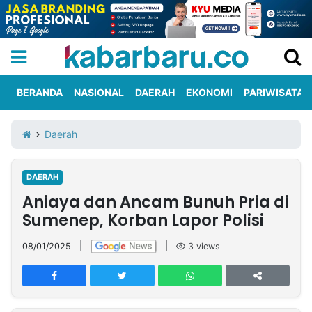
BERANDA
NASIONAL
DAERAH
EKONOMI
PARIWISATA
Informasi
KabarbaruTV
Kirim
Tentang
Daerah
Iklan
Berita
Kami
DAERAH
Berita
Aniaya dan Ancam Bunuh Pria di
Nasional
International
Olahraga
Entertainment
Daerah
Pariwisata
Kuliner
Kolom
Sumenep, Korban Lapor Polisi
08/01/2025
|
|
3
views
Network
PT
TREETAN