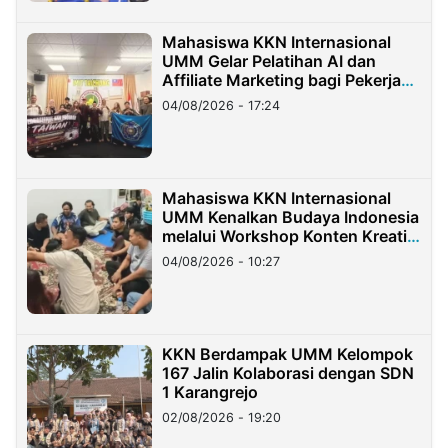
Mahasiswa KKN Internasional
UMM Gelar Pelatihan AI dan
Affiliate Marketing bagi Pekerja
Migran Indonesia di Taiwan
04/08/2026 - 17:24
Mahasiswa KKN Internasional
UMM Kenalkan Budaya Indonesia
melalui Workshop Konten Kreatif
di Taiwan
04/08/2026 - 10:27
KKN Berdampak UMM Kelompok
167 Jalin Kolaborasi dengan SDN
1 Karangrejo
02/08/2026 - 19:20