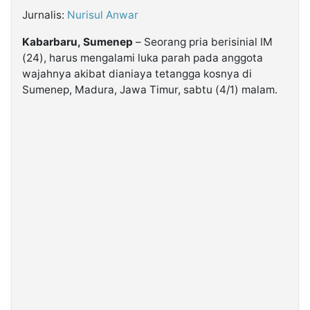
MULTIMEDIA
INDONESIA
Jurnalis:
Nurisul Anwar
Kabarbaru, Sumenep
– Seorang pria berisinial IM
(24), harus mengalami luka parah pada anggota
Partner
wajahnya akibat dianiaya tetangga kosnya di
Sumenep, Madura, Jawa Timur, sabtu (4/1) malam.
Insight
Suara
Lens
Daily
Jalan
Idealita
Kita
Dinamikapost.com
Radar
Seedbacklink
NTB
Time
IDN
Jogja
Rakyat
News
Notice
Baru
Follow
Kabarbaru