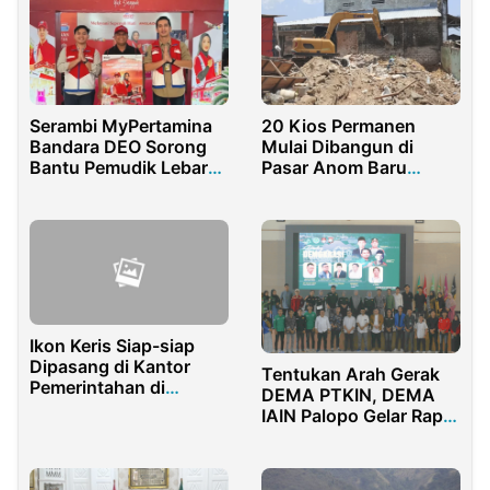
Serambi MyPertamina
20 Kios Permanen
Bandara DEO Sorong
Mulai Dibangun di
Bantu Pemudik Lebaran
Pasar Anom Baru
Lebih Nyaman
Sumenep
Ikon Keris Siap-siap
Dipasang di Kantor
Tentukan Arah Gerak
Pemerintahan di
DEMA PTKIN, DEMA
Sumenep, Ini Kata
IAIN Palopo Gelar Rapat
Disbudporapar
Koordinasi Wilayah V