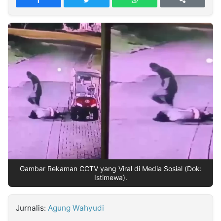
MULTIMEDIA
INDONESIA
Partner
Insight
Suara
Lens
Daily
Jalan
Idealita
Kita
Dinamikapost.com
Radar
Seedbacklink
NTB
Time
IDN
Jogja
Rakyat
News
Notice
Baru
Follow
Kabarbaru
Gambar Rekaman CCTV yang Viral di Media Sosial (Dok:
Istimewa).
Jurnalis:
Agung Wahyudi