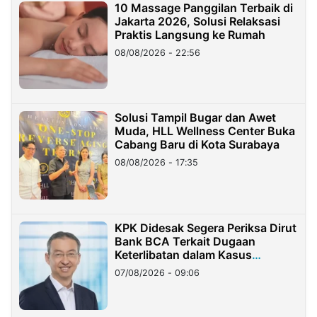
10 Massage Panggilan Terbaik di
Jakarta 2026, Solusi Relaksasi
Praktis Langsung ke Rumah
08/08/2026 - 22:56
Solusi Tampil Bugar dan Awet
Muda, HLL Wellness Center Buka
Cabang Baru di Kota Surabaya
08/08/2026 - 17:35
KPK Didesak Segera Periksa Dirut
Bank BCA Terkait Dugaan
Keterlibatan dalam Kasus
Hilangnya Dana Nasabah Rp2,58
07/08/2026 - 09:06
Miliar