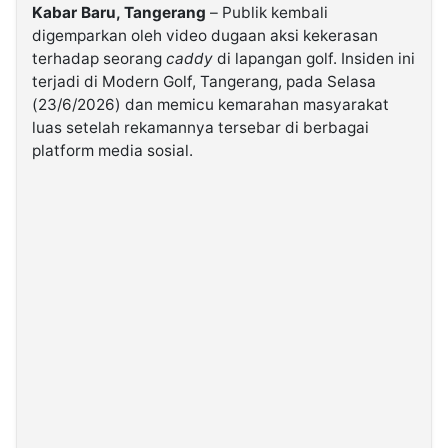
Kabar Baru, Tangerang
– Publik kembali
digemparkan oleh video dugaan aksi kekerasan
©
terhadap seorang
caddy
di lapangan golf. Insiden ini
Kabarbaru.co
-
terjadi di Modern Golf, Tangerang, pada Selasa
2026
(23/6/2026) dan memicu kemarahan masyarakat
luas setelah rekamannya tersebar di berbagai
PT.
platform media sosial.
Kabarbaru
Media
Holding