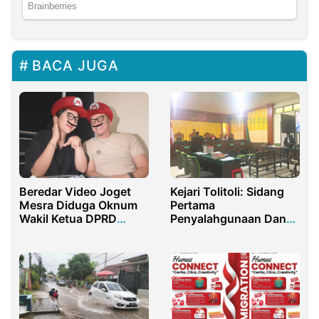
BACA JUGA
Beredar Video Joget
Kejari Tolitoli: Sidang
Mesra Diduga Oknum
Pertama
Wakil Ketua DPRD
Penyalahgunaan Dana
Ketapang, Publik
Desa Mulyasari Tolitoli
Gempar