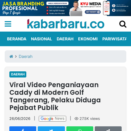
BERANDA
NASIONAL
DAERAH
EKONOMI
PARIWISATA
Informasi
KabarbaruTV
Kirim
Tentang
Daerah
Iklan
Berita
Kami
DAERAH
Berita
Viral Video Penganiayaan
Nasional
International
Olahraga
Entertainment
Daerah
Pariwisata
Kuliner
Kolom
Caddy di Modern Golf
Tangerang, Pelaku Diduga
Pejabat Publik
Network
26/06/2026
|
|
27.5K
views
PT
TREETAN