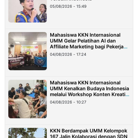
05/08/2026 - 15:49
Mahasiswa KKN Internasional
UMM Gelar Pelatihan AI dan
Affiliate Marketing bagi Pekerja
Migran Indonesia di Taiwan
04/08/2026 - 17:24
Mahasiswa KKN Internasional
UMM Kenalkan Budaya Indonesia
melalui Workshop Konten Kreatif
di Taiwan
04/08/2026 - 10:27
KKN Berdampak UMM Kelompok
167 Jalin Kolaborasi dengan SDN