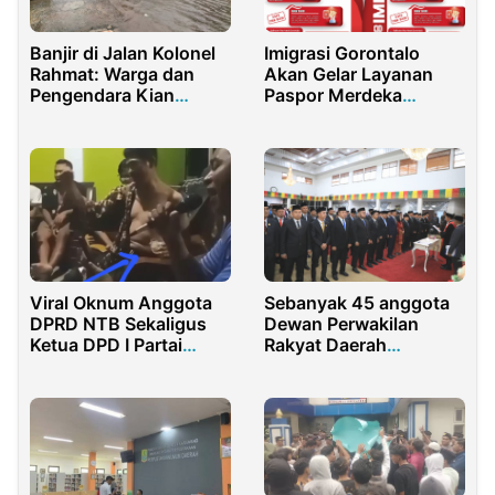
Banjir di Jalan Kolonel
Imigrasi Gorontalo
Rahmat: Warga dan
Akan Gelar Layanan
Pengendara Kian
Paspor Merdeka
Resah, Solusi Ditunggu
dengan Kuota Khusus
Viral Oknum Anggota
Sebanyak 45 anggota
DPRD NTB Sekaligus
Dewan Perwakilan
Ketua DPD I Partai
Rakyat Daerah
Hanura NTB Pesta
Kabupaten Rokan Hulu
Miras
Periode 2024-2029
Resmi Dilantik