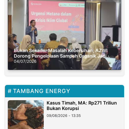
Bukan Sekadar Masalah Kebersihan, AZWI
Dorong Pengelolaan Sampah Organik Jadi
Solusi Krisis Iklim
04/07/2026
TAMBANG ENERGY
Kasus Timah, MA: Rp271 Triliun
Bukan Korupsi
09/08/2026 - 13:35