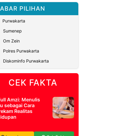
ABAR PILIHAN
Purwakarta
Sumenep
Om Zein
Polres Purwakarta
Diskominfo Purwakarta
CEK FAKTA
full Amzi: Menulis
u sebagai Cara
ekam Realitas
idupan