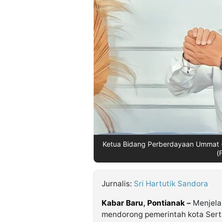
©
Kabarbaru.co
-
2026
PT.
Kabarbaru
Media
Holding
Ketua Bidang Perberdayaan Ummat (
(
Jurnalis:
Sri Hartutik Sandora
Kabar Baru
,
Pontianak
–
Menjela
mendorong pemerintah kota Sert