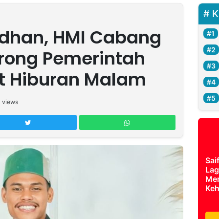
K
dhan, HMI Cabang
rong Pemerintah
t Hiburan Malam
views
Sai
Lag
Mer
Keh