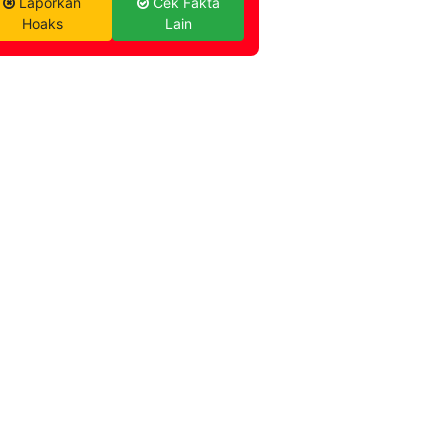
Laporkan
Cek Fakta
Hoaks
Lain