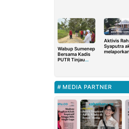
dan LP Ma’arif
Fungsi Ka
NU Malang Gelar
Hutan Prod
Pengabdian
Terbatas
Digital
Aktivis Ra
Syaputra a
Wabup Sumenep
melaporka
Bersama Kadis
Dugaan Tip
PUTR Tinjau
Terkait
Kondisi Jalan
Honorariu
Rusak di Desa
Dewan Pem
Guluk-Guluk
dan Penga
BLUD RSU
MEDIA PARTNER
Toto Kabila