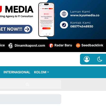
ice
Radar Baru
Seedbacklink
Dinamikapost.com
INTERNASIONAL
KOLOM