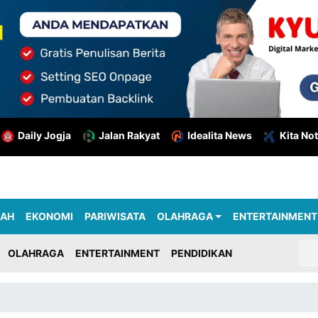
Daily Jogja
Jalan Rakyat
Idealita News
Kita Not
RAH
EKONOMI
PARIWISATA
OLAHRAGA
ENTERTAINMENT
OLAHRAGA
ENTERTAINMENT
PENDIDIKAN