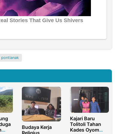
 pontianak
ung
Kajari Baru
iduga
Tolitoli Tahan
Budaya Kerja
h
Kades Oyom
Religius