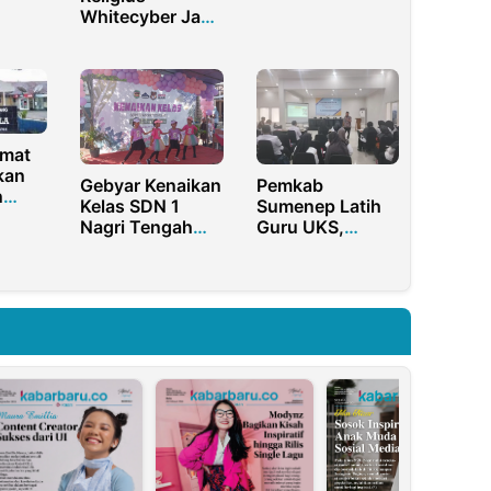
wasan
Usai Tahap Dua
Whitecyber Jadi
uksi
Magnet Magang
Mahasiswa dan
Siswa
hmat
kan
Gebyar Kenaikan
Pemkab
n
Kelas SDN 1
Sumenep Latih
ikor
Nagri Tengah
Guru UKS,
Purwakarta:
Perkuat Program
m
Meriahnya Unjuk
Sekolah Sehat
bina
Kabisa dan
was
Kreativitas
D
Siswa