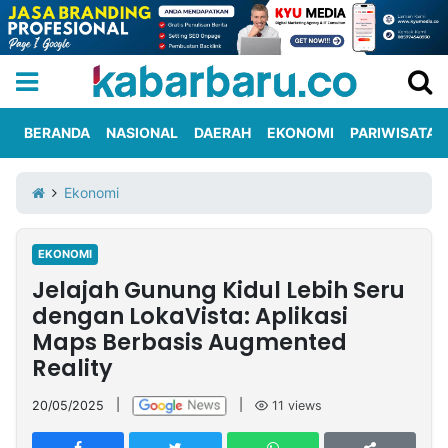
BERANDA
NASIONAL
DAERAH
EKONOMI
PARIWISATA
Informasi
KabarbaruTV
Kirim
Tentang
Ekonomi
Iklan
Berita
Kami
EKONOMI
Berita
Jelajah Gunung Kidul Lebih Seru
Nasional
International
Olahraga
Entertainment
Daerah
Pariwisata
Kuliner
Kolom
dengan LokaVista: Aplikasi
Maps Berbasis Augmented
Reality
Network
20/05/2025
|
|
11
views
PT
TREETAN