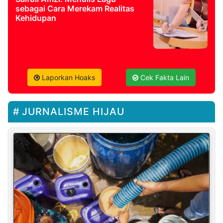
sebagai Cara Merekam Realitas
Kehidupan
Laporkan Hoaks
Cek Fakta Lain
JURNALISME HIJAU