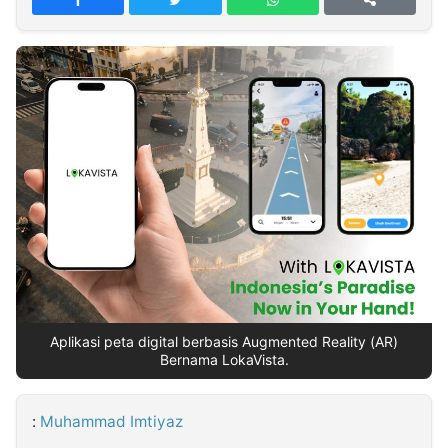
MULTIMEDIA
INDONESIA
Partner
Insight
Suara
Lens
Daily
Jalan
Idealita
Kita
Dinamikapost.com
Radar
Seedbacklink
NTB
Time
IDN
Jogja
Rakyat
News
Notice
Baru
Follow
Kabarbaru
Aplikasi peta digital berbasis Augmented Reality (AR)
Bernama LokaVista.
:
Muhammad Imtiyaz