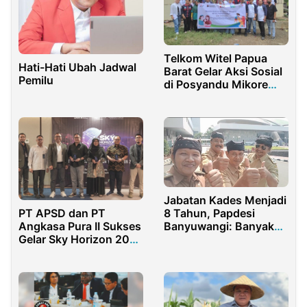
Telkom Witel Papua
Hati-Hati Ubah Jadwal
Barat Gelar Aksi Sosial
Pemilu
di Posyandu Mikore
untuk Tekan Stunting
Jabatan Kades Menjadi
PT APSD dan PT
8 Tahun, Papdesi
Angkasa Pura II Sukses
Banyuwangi: Banyak
Gelar Sky Horizon 2023
Peluang Membangun
di Jakarta
dan Melayani