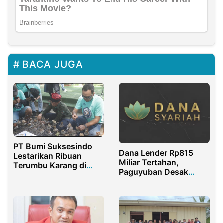
BACA JUGA
PT Bumi Suksesindo
Dana Lender Rp815
Lestarikan Ribuan
Miliar Tertahan,
Terumbu Karang di
Paguyuban Desak
Grand Watu Dodol
Transparansi dan
Banyuwangi
Kepastian dari PT DSI