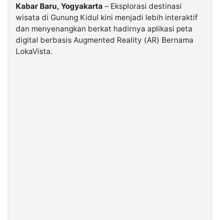
Kabar Baru, Yogyakarta
– Eksplorasi destinasi
wisata di Gunung Kidul kini menjadi lebih interaktif
©
dan menyenangkan berkat hadirnya aplikasi peta
Kabarbaru.co
-
digital berbasis Augmented Reality (AR) Bernama
2026
LokaVista.
PT.
Kabarbaru
Media
Holding