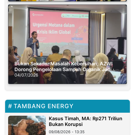
Bukan Sekadar Masalah Kebersihan, AZWI
Dorong Pengelolaan Sampah Organik Jadi
Solusi Krisis Iklim
04/07/2026
TAMBANG ENERGY
Kasus Timah, MA: Rp271 Triliun
Bukan Korupsi
09/08/2026 - 13:35