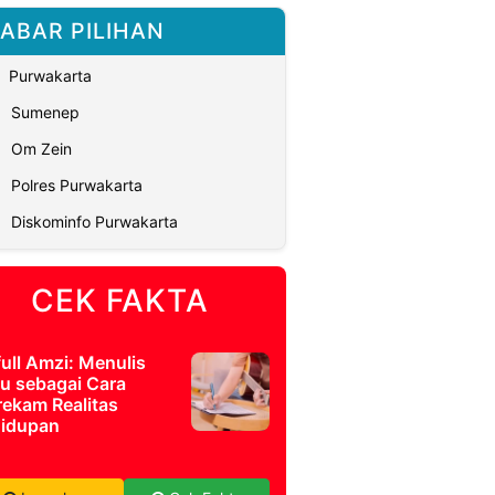
ABAR PILIHAN
Purwakarta
Sumenep
Om Zein
Polres Purwakarta
Diskominfo Purwakarta
CEK FAKTA
full Amzi: Menulis
u sebagai Cara
ekam Realitas
idupan