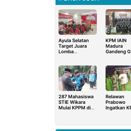
Ayula Selatan
KPM IAIN
Target Juara
Madura
Lomba
Gandeng 
Perpustakaan
Pamekasa
Desa Gorontalo
Gelar Yout
Gathering
287 Mahasiswa
Relawan
STIE Wikara
Prabowo
Mulai KPPM di
Ingatkan K
Purwakarta:
Pentingnya
Benni Irwan
Perlindung
Dorong
Security Dig
Kontribusi