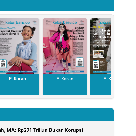
Mengungsi
E-Koran
E-Koran
E-Koran
h, MA: Rp271 Triliun Bukan Korupsi