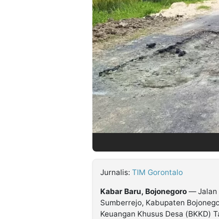
©
Kabarbaru.co
-
2026
PT.
Kabarbaru
Media
Holding
Jurnalis:
TIM Gorontalo
Kabar Baru, Bojonegoro
— Jalan
Sumberrejo, Kabupaten Bojonego
Keuangan Khusus Desa (BKKD) T