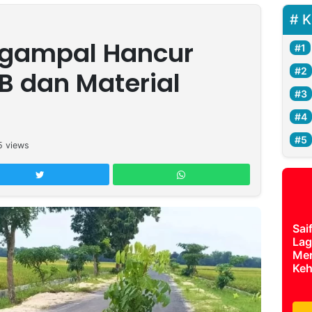
K
Ngampal Hancur
AB dan Material
5
views
Sai
Lag
Mer
Keh