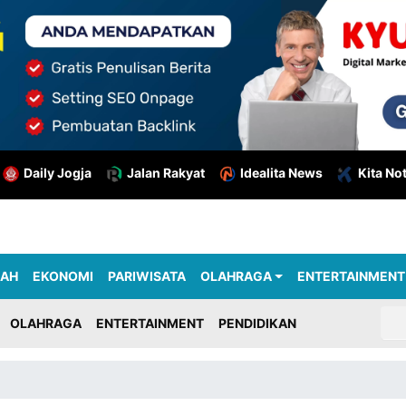
Daily Jogja
Jalan Rakyat
Idealita News
Kita No
RAH
EKONOMI
PARIWISATA
OLAHRAGA
ENTERTAINMENT
OLAHRAGA
ENTERTAINMENT
PENDIDIKAN