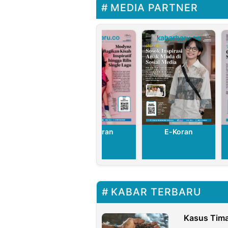
MEDIA PARTNER
Generasi Muda
E-Koran
E-Koran
E-Koran
KABAR TERBARU
Kasus Tima