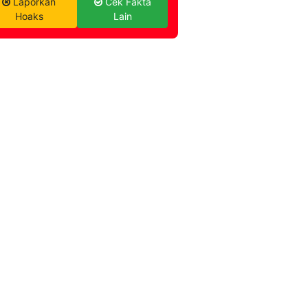
Laporkan
Cek Fakta
Hoaks
Lain