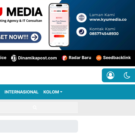
tice
Radar Baru
Seedbacklink
Dinamikapost.com
INTERNASIONAL
KOLOM