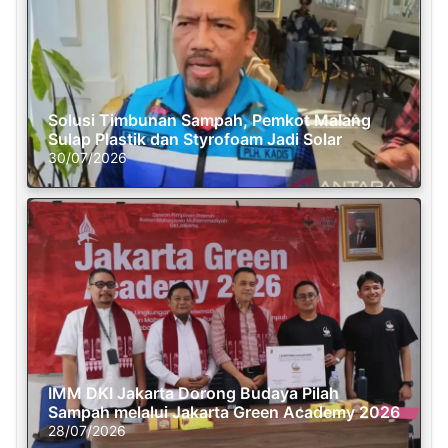
Solusi Timbunan Sampah, Pemkot Malang
Sulap Plastik dan Styrofoam Jadi Solar
30/07/2026
IMM DKI Jakarta Dorong Budaya Pilah
Sampah melalui Jakarta Green Academy 2026
28/07/2026