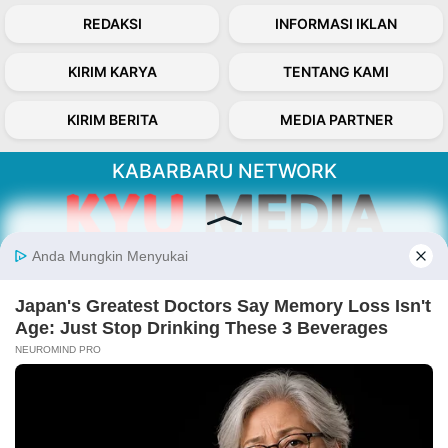
REDAKSI
INFORMASI IKLAN
KIRIM KARYA
TENTANG KAMI
KIRIM BERITA
MEDIA PARTNER
KABARBARU NETWORK
About Our Kabarbaru.co
Kabarbaru.co menyajikan berita aktual dan
inspiratif dari sudut pandang berbaik sangka
serta terverifikasi dari sumber yang tepat.
Follow Kabarbaru