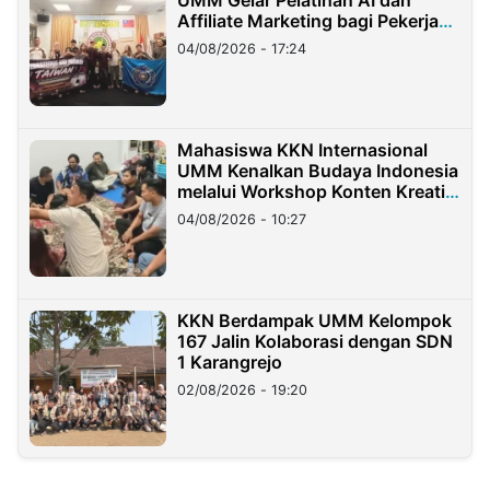
UMM Gelar Pelatihan AI dan
Affiliate Marketing bagi Pekerja
Migran Indonesia di Taiwan
04/08/2026 - 17:24
Mahasiswa KKN Internasional
UMM Kenalkan Budaya Indonesia
melalui Workshop Konten Kreatif
di Taiwan
04/08/2026 - 10:27
KKN Berdampak UMM Kelompok
167 Jalin Kolaborasi dengan SDN
1 Karangrejo
02/08/2026 - 19:20