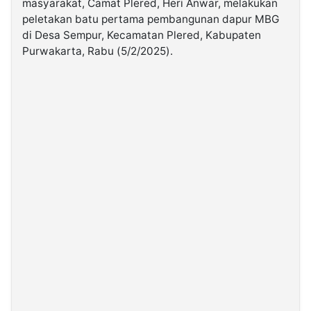
masyarakat, Camat Plered, Heri Anwar, melakukan
peletakan batu pertama pembangunan dapur MBG
di Desa Sempur, Kecamatan Plered, Kabupaten
©
Kabarbaru.co
Purwakarta, Rabu (5/2/2025).
-
2026
PT.
Kabarbaru
Media
Holding