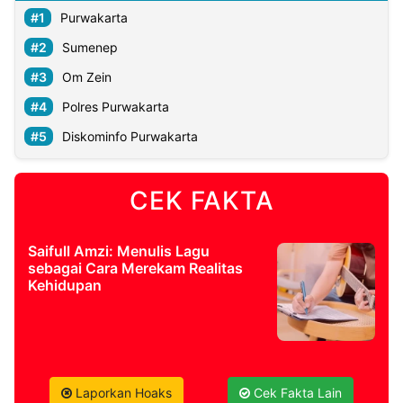
Purwakarta
Sumenep
Om Zein
Polres Purwakarta
Diskominfo Purwakarta
CEK FAKTA
Saifull Amzi: Menulis Lagu
sebagai Cara Merekam Realitas
Kehidupan
Laporkan Hoaks
Cek Fakta Lain