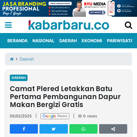
BERANDA
NASIONAL
DAERAH
EKONOMI
PARIWISATA
Informasi
KabarbaruTV
Kirim
Tentang
Daerah
Iklan
Berita
Kami
DAERAH
Berita
Camat Plered Letakkan Batu
Nasional
International
Olahraga
Entertainment
Daerah
Pariwisata
Kuliner
Kolom
Pertama Pembangunan Dapur
Makan Bergizi Gratis
Network
05/02/2025
|
|
6
views
PT
TREETAN