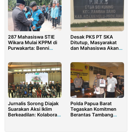
287 Mahasiswa STIE
Desak PKS PT SKA
Wikara Mulai KPPM di
Ditutup, Masyarakat
Purwakarta: Benni
dan Mahasiswa Akan
Irwan Dorong
Demo di Kantor Bupati
Kontribusi Generasi
Rohul
Muda
Jurnalis Sorong Diajak
Polda Papua Barat
Suarakan Aksi Iklim
Tegaskan Komitmen
Berkeadilan: Kolaborasi
Berantas Tambang
Media dan Komunitas
Emas Ilegal
Adat Tanah Papua