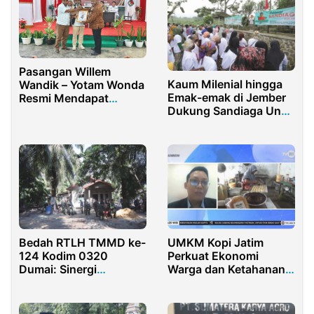
Pasangan Willem
Kaum Milenial hingga
Wandik – Yotam Wonda
Emak-emak di Jember
Resmi Mendapat
Dukung Sandiaga Uno
Nomor Urut 4 dalam
Nyapres
Pemilihan Bupati
Tolikara 2024
UMKM Kopi Jatim
Bedah RTLH TMMD ke-
Perkuat Ekonomi
124 Kodim 0320
Warga dan Ketahanan
Dumai: Sinergi
Pangan
Membangun
Kesejahteraan warga