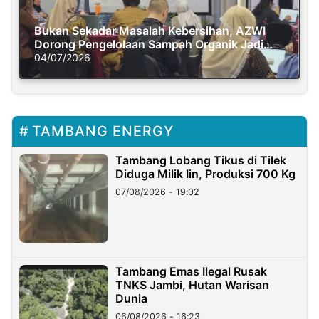
Bukan Sekadar Masalah Kebersihan, AZWI
Dorong Pengelolaan Sampah Organik Jadi
Solusi Krisis Iklim
04/07/2026
TAMBANG ENERGY
Tambang Lobang Tikus di Tilek
Diduga Milik Iin, Produksi 700 Kg
07/08/2026 - 19:02
Tambang Emas Ilegal Rusak
TNKS Jambi, Hutan Warisan
Dunia
06/08/2026 - 16:23