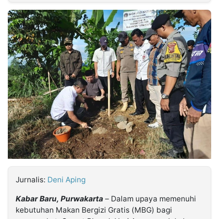
MULTIMEDIA
INDONESIA
Partner
Insight
Suara
Lens
Daily
Jalan
Idealita
Kita
Dinamikapost.com
Radar
Seedbacklink
NTB
Time
IDN
Jogja
Rakyat
News
Notice
Baru
Follow
Kabarbaru
Jurnalis:
Deni Aping
Kabar Baru, Purwakarta
– Dalam upaya memenuhi
kebutuhan Makan Bergizi Gratis (MBG) bagi