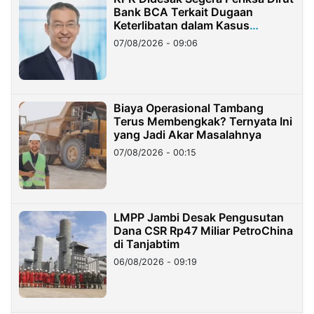
Bank BCA Terkait Dugaan
Keterlibatan dalam Kasus
Hilangnya Dana Nasabah Rp2,58
07/08/2026 - 09:06
Miliar
Biaya Operasional Tambang
Terus Membengkak? Ternyata Ini
yang Jadi Akar Masalahnya
07/08/2026 - 00:15
LMPP Jambi Desak Pengusutan
Dana CSR Rp47 Miliar PetroChina
di Tanjabtim
06/08/2026 - 09:19