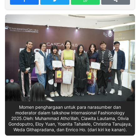
MULTIMEDIA
INDONESIA
Partner
Insight
Suara
Lens
Daily
Jalan
Idealita
Kita
Dinamikapost.com
Radar
Seedbacklink
NTB
Time
IDN
Jogja
Rakyat
News
Notice
Baru
Follow
Kabarbaru
Momen penghargaan untuk para narasumber dan
moderator dalam talkshow internasional Fashionology
2025.Oleh: Muhammad Atho’illah, Ciawita Lautama, Olivia
Gondoputro, Eloy Yuan, Yoanita Tahalele, Christina Tanujaya,
Weda Githapradana, dan Enrico Ho. (dari kiri ke kanan).