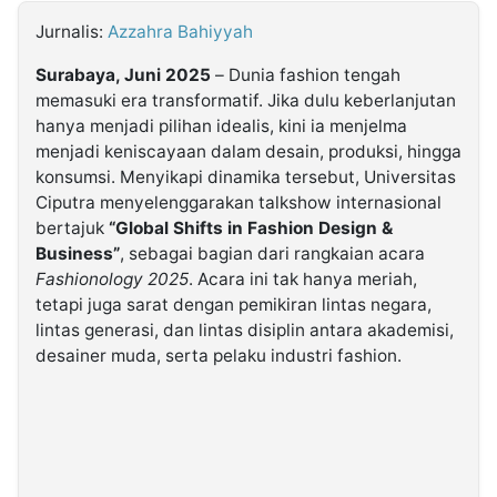
Jurnalis:
Azzahra Bahiyyah
©
Kabarbaru.co
Surabaya, Juni 2025
– Dunia fashion tengah
-
2026
memasuki era transformatif. Jika dulu keberlanjutan
hanya menjadi pilihan idealis, kini ia menjelma
menjadi keniscayaan dalam desain, produksi, hingga
PT.
Kabarbaru
konsumsi. Menyikapi dinamika tersebut, Universitas
Media
Ciputra menyelenggarakan talkshow internasional
Holding
bertajuk
“Global Shifts in Fashion Design &
Business”
, sebagai bagian dari rangkaian acara
Fashionology 2025
. Acara ini tak hanya meriah,
tetapi juga sarat dengan pemikiran lintas negara,
lintas generasi, dan lintas disiplin antara akademisi,
desainer muda, serta pelaku industri fashion.