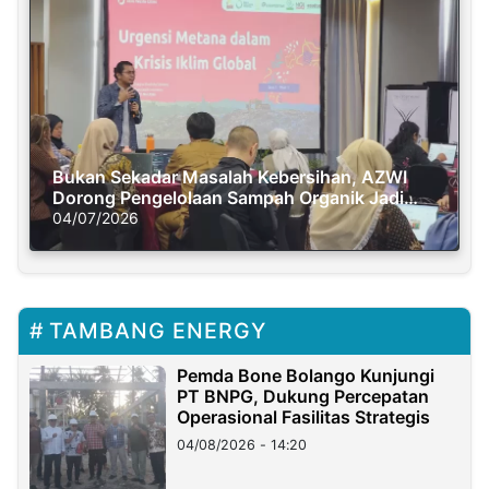
Bukan Sekadar Masalah Kebersihan, AZWI
Dorong Pengelolaan Sampah Organik Jadi
Solusi Krisis Iklim
04/07/2026
TAMBANG ENERGY
Pemda Bone Bolango Kunjungi
PT BNPG, Dukung Percepatan
Operasional Fasilitas Strategis
04/08/2026 - 14:20