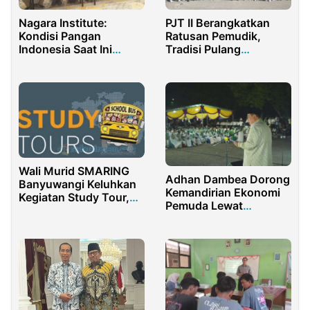
Nagara Institute:
PJT II Berangkatkan
Kondisi Pangan
Ratusan Pemudik,
Indonesia Saat Ini
Tradisi Pulang
Sangat
Kampung Kian
Memprihatinkan
Bermakna
Wali Murid SMARING
Adhan Dambea Dorong
Banyuwangi Keluhkan
Kemandirian Ekonomi
Kegiatan Study Tour,
Pemuda Lewat
Salah Satunya
Koperasi Merah Putih
Mahalnya Biaya