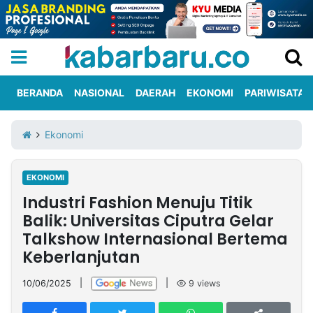
BERANDA
NASIONAL
DAERAH
EKONOMI
PARIWISATA
Informasi
KabarbaruTV
Kirim
Tentang
Ekonomi
Iklan
Berita
Kami
EKONOMI
Berita
Industri Fashion Menuju Titik
Nasional
International
Olahraga
Entertainment
Daerah
Pariwisata
Kuliner
Kolom
Balik: Universitas Ciputra Gelar
Talkshow Internasional Bertema
Keberlanjutan
Network
10/06/2025
|
|
9
views
PT
TREETAN