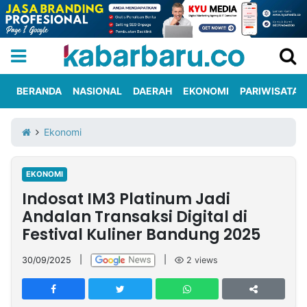
BERANDA
NASIONAL
DAERAH
EKONOMI
PARIWISATA
Informasi
KabarbaruTV
Kirim
Tentang
Ekonomi
Iklan
Berita
Kami
EKONOMI
Berita
Indosat IM3 Platinum Jadi
Nasional
International
Olahraga
Entertainment
Daerah
Pariwisata
Kuliner
Kolom
Andalan Transaksi Digital di
Festival Kuliner Bandung 2025
Network
30/09/2025
|
|
2
views
PT
TREETAN