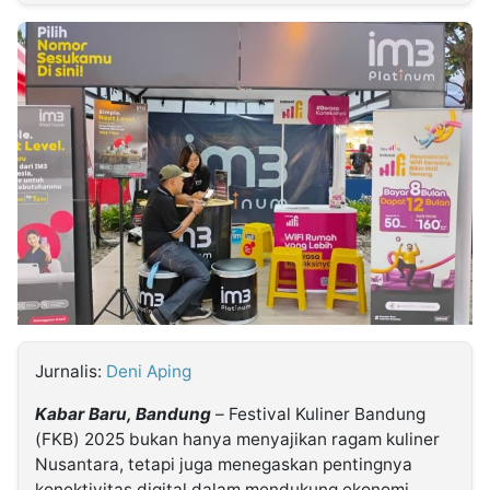
MULTIMEDIA
INDONESIA
Partner
Insight
Suara
Lens
Daily
Jalan
Idealita
Kita
Dinamikapost.com
Radar
Seedbacklink
NTB
Time
IDN
Jogja
Rakyat
News
Notice
Baru
Follow
Kabarbaru
Jurnalis:
Deni Aping
Kabar Baru, Bandung
– Festival Kuliner Bandung
(FKB) 2025 bukan hanya menyajikan ragam kuliner
Nusantara, tetapi juga menegaskan pentingnya
konektivitas digital dalam mendukung ekonomi