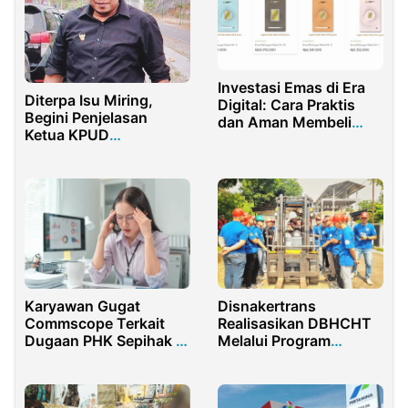
Investasi Emas di Era
Diterpa Isu Miring,
Digital: Cara Praktis
Begini Penjelasan
dan Aman Membeli
Ketua KPUD
Emas Online di Galeri24
Banyuwangi
Karyawan Gugat
Disnakertrans
Commscope Terkait
Realisasikan DBHCHT
Dugaan PHK Sepihak di
Melalui Program
PN Jakpus
Pembinaan Lingkungan
Sosial