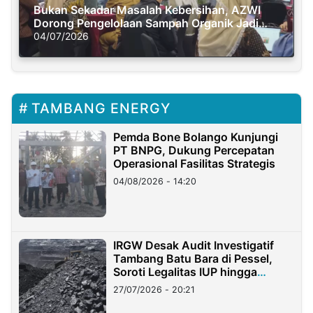
Bukan Sekadar Masalah Kebersihan, AZWI
Dorong Pengelolaan Sampah Organik Jadi
Solusi Krisis Iklim
04/07/2026
TAMBANG ENERGY
Pemda Bone Bolango Kunjungi
PT BNPG, Dukung Percepatan
Operasional Fasilitas Strategis
04/08/2026 - 14:20
IRGW Desak Audit Investigatif
Tambang Batu Bara di Pessel,
Soroti Legalitas IUP hingga
Stockpile
27/07/2026 - 20:21