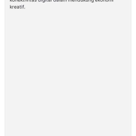
kreatif.
©
Kabarbaru.co
-
2026
PT.
Kabarbaru
Media
Holding