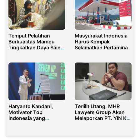
Tempat Pelatihan
Masyarakat Indonesia
Berkualitas Mampu
Harus Kompak
Tingkatkan Daya Saing
Selamatkan Pertamina
Bangsa
Haryanto Kandani,
Terlilit Utang, MHR
Motivator Top
Lawyers Group Akan
Indonesia yang
Melaporkan PT. YIN Ke
Dipercaya Ribuan
Erick Tohir
Perusahaan