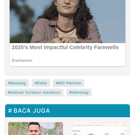
Bandung
Ekbis
IM3 Platinum
Indosat Ooredoo Hutchison
teknologi
BACA JUGA