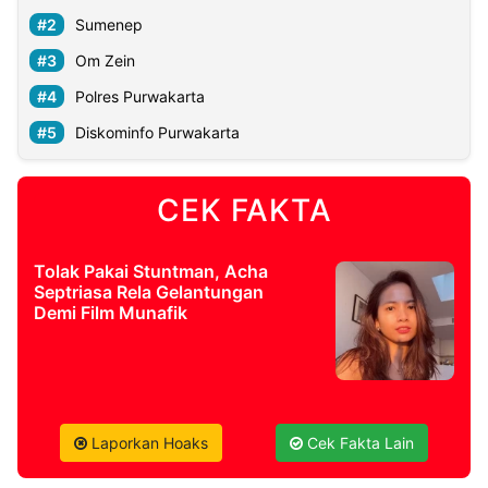
Sumenep
Om Zein
Polres Purwakarta
Diskominfo Purwakarta
CEK FAKTA
Tolak Pakai Stuntman, Acha
Septriasa Rela Gelantungan
Demi Film Munafik
Laporkan Hoaks
Cek Fakta Lain