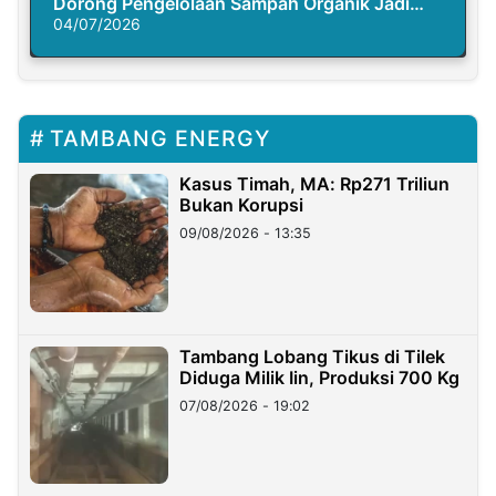
Dorong Pengelolaan Sampah Organik Jadi
Solusi Krisis Iklim
04/07/2026
TAMBANG ENERGY
Kasus Timah, MA: Rp271 Triliun
Bukan Korupsi
09/08/2026 - 13:35
Tambang Lobang Tikus di Tilek
Diduga Milik Iin, Produksi 700 Kg
07/08/2026 - 19:02