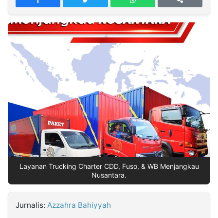
MULTIMEDIA
INDONESIA
Partner
Insight
Suara
Lens
Daily
Jalan
Idealita
Kita
Dinamikapost.com
Radar
Seedbacklink
NTB
Time
IDN
Jogja
Rakyat
News
Notice
Baru
Follow
Kabarbaru
Layanan Trucking Charter CDD, Fuso, & WB Menjangkau
Nusantara.
Jurnalis:
Azzahra Bahiyyah