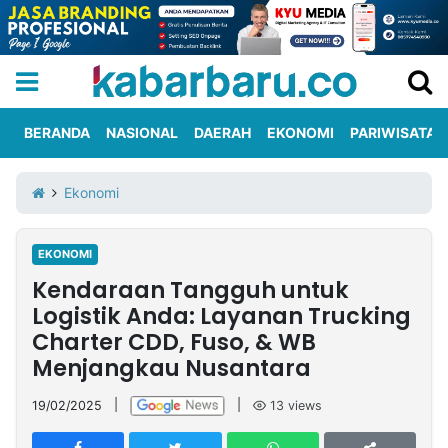
BERANDA
NASIONAL
DAERAH
EKONOMI
PARIWISATA
Informasi
KabarbaruTV
Kirim
Tentang
Ekonomi
Iklan
Berita
Kami
EKONOMI
Berita
Kendaraan Tangguh untuk
Nasional
International
Olahraga
Entertainment
Daerah
Pariwisata
Kuliner
Kolom
Logistik Anda: Layanan Trucking
Charter CDD, Fuso, & WB
Menjangkau Nusantara
Network
19/02/2025
|
|
13
views
PT
TREETAN