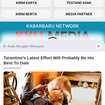
KIRIM KARYA
TENTANG KAMI
KIRIM BERITA
MEDIA PARTNER
KABARBARU NETWORK
About Our Kabarbaru.co
Kabarbaru.co menyajikan berita aktual dan
inspiratif dari sudut pandang berbaik sangka
serta terverifikasi dari sumber yang tepat.
Follow Kabarbaru