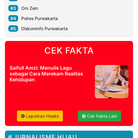
Om Zein
Polres Purwakarta
Diskominfo Purwakarta
CEK FAKTA
Saifull Amzi: Menulis Lagu
sebagai Cara Merekam Realitas
Kehidupan
Laporkan Hoaks
Cek Fakta Lain
JURNALISME HIJAU