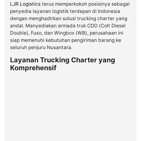
LJR Logistics
terus memperkokoh posisinya sebagai
penyedia layanan logistik terdepan di Indonesia
©
dengan menghadirkan solusi trucking charter yang
Kabarbaru.co
-
andal. Menyediakan armada truk CDD (Colt Diesel
2026
Double), Fuso, dan Wingbox (WB), perusahaan ini
siap memenuhi kebutuhan pengiriman barang ke
PT.
seluruh penjuru Nusantara.
Kabarbaru
Media
Holding
Layanan Trucking Charter yang
Komprehensif