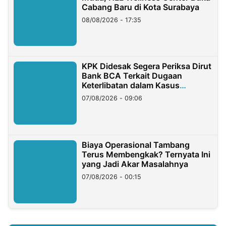
Cabang Baru di Kota Surabaya
08/08/2026 - 17:35
KPK Didesak Segera Periksa Dirut
Bank BCA Terkait Dugaan
Keterlibatan dalam Kasus
Hilangnya Dana Nasabah Rp2,58
07/08/2026 - 09:06
Miliar
Biaya Operasional Tambang
Terus Membengkak? Ternyata Ini
yang Jadi Akar Masalahnya
07/08/2026 - 00:15