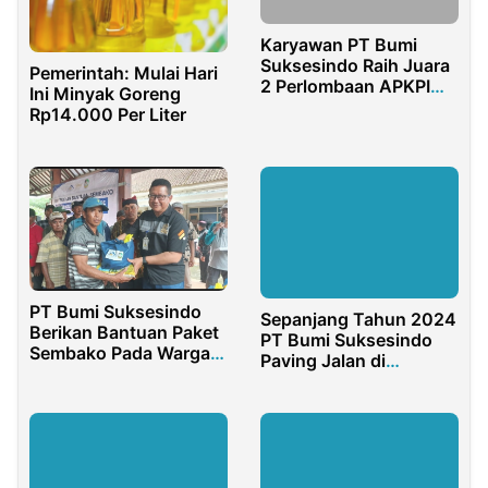
Karyawan PT Bumi
Suksesindo Raih Juara
Pemerintah: Mulai Hari
2 Perlombaan APKPI
Ini Minyak Goreng
Mining Safety
Rp14.000 Per Liter
Competiton 2024
PT Bumi Suksesindo
Sepanjang Tahun 2024
Berikan Bantuan Paket
PT Bumi Suksesindo
Sembako Pada Warga
Paving Jalan di
Terdampak Banjir
Pesanggaran
Sukamade
Banyuwangi 12,94 KM,
Pesanggaran
Berikut Titik Lokasinya
Banyuwangi