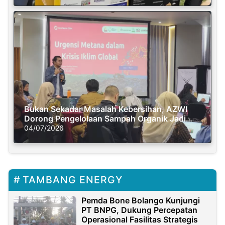
Bukan Sekadar Masalah Kebersihan, AZWI
Dorong Pengelolaan Sampah Organik Jadi
Solusi Krisis Iklim
04/07/2026
TAMBANG ENERGY
Pemda Bone Bolango Kunjungi
PT BNPG, Dukung Percepatan
Operasional Fasilitas Strategis