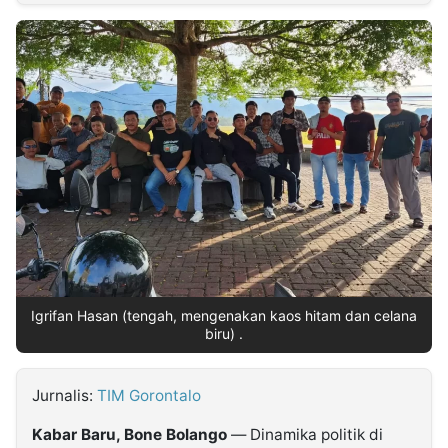
MULTIMEDIA
INDONESIA
Partner
Insight
Suara
Lens
Daily
Jalan
Idealita
Kita
Dinamikapost.com
Radar
Seedbacklink
NTB
Time
IDN
Jogja
Rakyat
News
Notice
Baru
Follow
Kabarbaru
Igrifan Hasan (tengah, mengenakan kaos hitam dan celana
biru) .
Jurnalis:
TIM Gorontalo
Kabar Baru, Bone Bolango
— Dinamika politik di