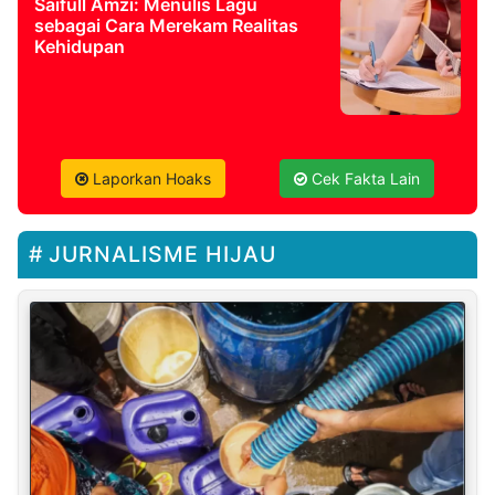
Saifull Amzi: Menulis Lagu
sebagai Cara Merekam Realitas
Kehidupan
Laporkan Hoaks
Cek Fakta Lain
JURNALISME HIJAU