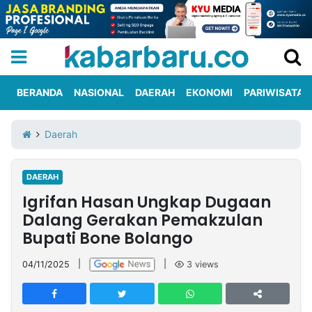
BERANDA
NASIONAL
DAERAH
EKONOMI
PARIWISATA
Informasi
KabarbaruTV
Kirim
Tentang
Daerah
Iklan
Berita
Kami
DAERAH
Berita
Igrifan Hasan Ungkap Dugaan
Nasional
International
Olahraga
Entertainment
Daerah
Pariwisata
Kuliner
Kolom
Dalang Gerakan Pemakzulan
Bupati Bone Bolango
Network
04/11/2025
|
|
3
views
PT
TREETAN