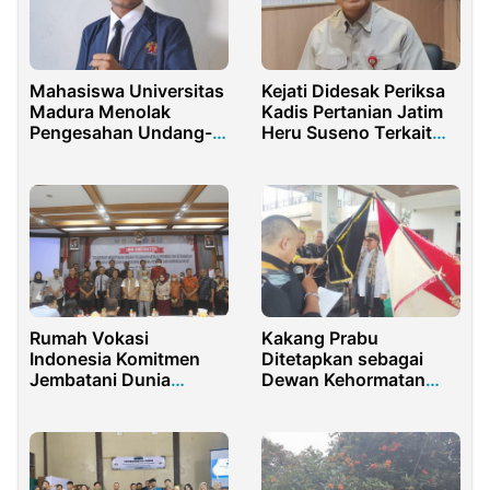
Mahasiswa Universitas
Kejati Didesak Periksa
Madura Menolak
Kadis Pertanian Jatim
Pengesahan Undang-
Heru Suseno Terkait
undang Cipta Kerja
Dugaan Kebocoran
PAD Rp21 Miliar
Rumah Vokasi
Kakang Prabu
Indonesia Komitmen
Ditetapkan sebagai
Jembatani Dunia
Dewan Kehormatan
Pendidikan dan Industri
LSM GMBI: Langkah
di Gresik
Baru untuk Masyarakat